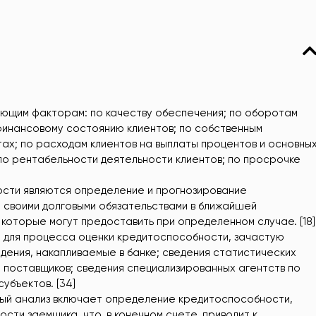
ующим факторам: по качеству обеспечения; по оборотам
 финансовому состоянию клиентов; по собственным
ах; по расходам клиентов на выплаты процентов и основны
 по рентабельности деятельности клиентов; по просрочке
ости являются определение и прогнозирование
 своими долговыми обязательствами в ближайшей
которые могут предоставить при определенном случае. [18]
ы для процесса оценки кредитоспособности, зачастую
дения, накапливаемые в банке; сведения статистических
я поставщиков; сведения специализированных агентств по
убъектов. [34]
ный анализ включает определение кредитоспособности,
ти заемщика, что, в конечном счете, приводит к