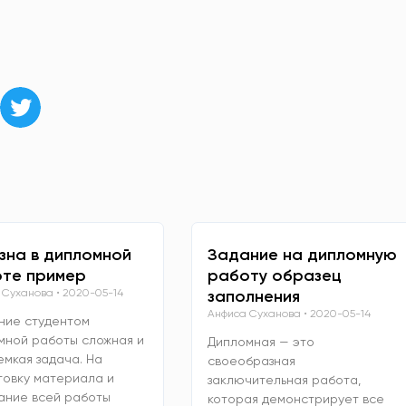
зна в дипломной
Задание на дипломную
те пример
работу образец
 Суханова
2020-05-14
заполнения
Анфиса Суханова
2020-05-14
ние студентом
мной работы сложная и
Дипломная — это
емкая задача. На
своеобразная
товку материала и
заключительная работа,
ание всей работы
которая демонстрирует все