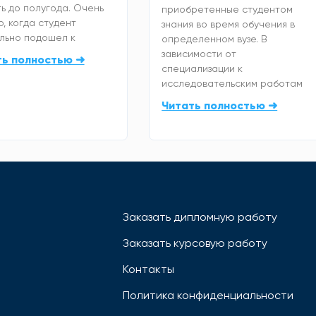
ь до полугода. Очень
приобретенные студентом
, когда студент
знания во время обучения в
льно подошел к
определенном вузе. В
зависимости от
ть полностью ➜
специализации к
исследовательским работам
Читать полностью ➜
Заказать дипломную работу
Заказать курсовую работу
Контакты
Политика конфиденциальности