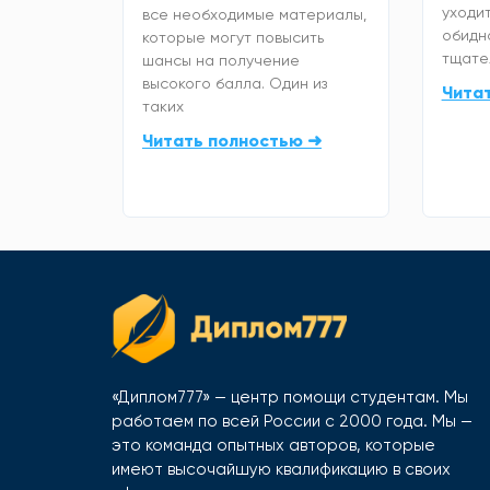
уходит
все необходимые материалы,
обидно
которые могут повысить
тщате
шансы на получение
высокого балла. Один из
Чита
таких
Читать полностью ➜
«Диплом777» — центр помощи студентам. Мы
работаем по всей России с 2000 года. Мы —
это команда опытных авторов, которые
имеют высочайшую квалификацию в своих