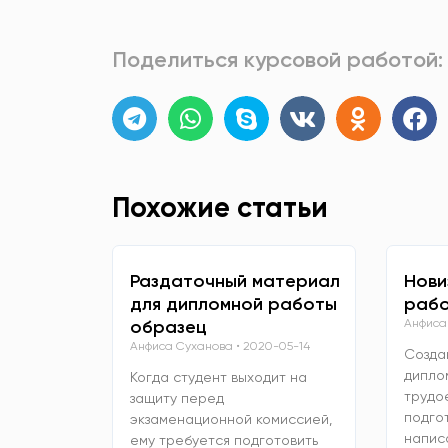
Поделиться курсовой работой:
Похожие статьи
Раздаточный материал
Нови
для дипломной работы
рабо
образец
Анфиса
Анфиса Суханова
2020-05-14
Созда
дипло
Когда студент выходит на
трудо
защиту перед
подго
экзаменационной комиссией,
напис
ему требуется подготовить