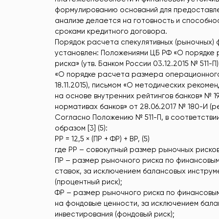
формулированию оснований для предоставлен
анализе делается на готовность и способнос
сроками кредитного договора.
Порядок расчета спекулятивных (рыночных) 
установлен: Положениями ЦБ РФ «О порядке
риска» (утв. Банком России 03.12.2015 № 511-
«О порядке расчета размера операционного р
18.11.2015), письмом «О методических реком
на основе внутренних рейтингов банков» № 1
нормативах банков» от 28.06.2017 № 180-И (ред
Согласно Положению № 511-П, в соответств
образом [3] (5):
РР = 12,5 × (ПР + ФР) + ВР, (5)
где РР – совокупный размер рыночных рисков
ПР – размер рыночного риска по финансовым
ставок, за исключением балансовых инструм
(процентный риск);
ФР – размер рыночного риска по финансовым
на фондовые ценности, за исключением бала
инвестирования (фондовый риск);