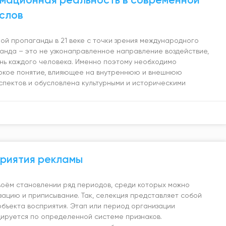
слов
й пропаганды в 21 веке с точки зрения международного
ганда – это не узконаправленное направление воздействие,
нь каждого человека. Именно поэтому необходимо
рокое понятие, влияющее на внутреннюю и внешнюю
аспектов и обусловлена культурными и историческими
риятия рекламы
воём становлении ряд периодов, среди которых можно
зацию и приписывание. Так, селекция представляет собой
бъекта восприятия. Этап или период организации
цируется по определенной системе признаков.