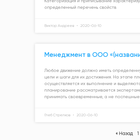
Категоризация и приписывание характеризу
определенный перечень свойств
Виктор Андреев
2020-06-10
Менеджмент в ООО «(названи
Любое движение должно иметь определенну
цели и шаги для их достижения. На этапе п
осуществляется их выполнение и выделяютс
планирование рассматривается экспертами
принимать своевременные, а не поспешные 
Глеб Стрелков
2020-06-10
« Назад
1