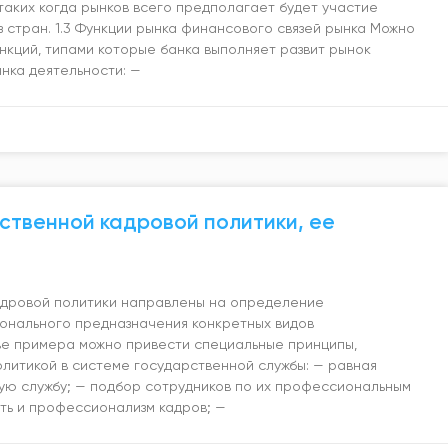
таких когда рынков всего предполагает будет участие
 стран. 1.3 Функции рынка финансового связей рынка Можно
нкций, типами которые банка выполняет развит рынок
нка деятельности: —
ственной кадровой политики, ее
адровой политики направлены на определение
ионального предназначения конкретных видов
ве примера можно привести специальные принципы,
литикой в системе государственной службы: — равная
ую службу; — подбор сотрудников по их профессиональным
ть и профессионализм кадров; —