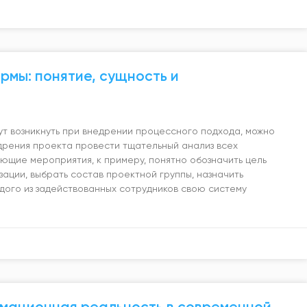
рмы: понятие, сущность и
т возникнуть при внедрении процессного подхода, можно
дрения проекта провести тщательный анализ всех
ующие мероприятия, к примеру, понятно обозначить цель
зации, выбрать состав проектной группы, назначить
ждого из задействованных сотрудников свою систему
мационная реальность в современной