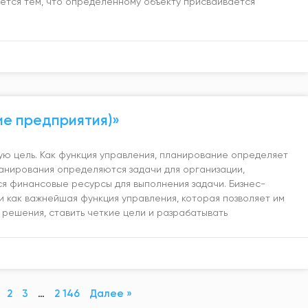
ется тем, что определенному объекту присваивается
е предприятия)»
ю цель. Как функция управления, планирование определяет
ланирования определяются задачи для организации,
я финансовые ресурсы для выполнения задачи. Бизнес-
 как важнейшая функция управления, которая позволяет им
решения, ставить четкие цели и разрабатывать
2
3
…
2 146
Далее »