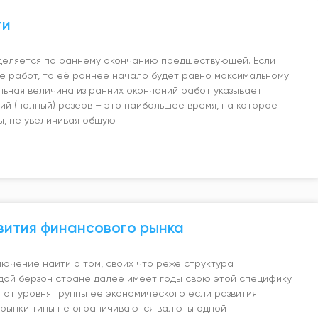
ти
еляется по раннему окончанию предшествующей. Если
е работ, то её раннее начало будет равно максимальному
ьная величина из ранних окончаний работ указывает
ий (полный) резерв – это наибольшее время, на которое
ы, не увеличивая общую
вития финансового рынка
лючение найти о том, своих что реже структура
дой берзон стране далее имеет годы свою этой специфику
 от уровня группы ее экономического если развития.
рынки типы не ограничиваются валюты одной