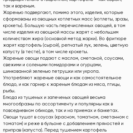
так и вареным.
Жаренью подвергают, помимо этого, изделия, которые
сформованы из овощных котлетных масс (котлеты, зразы,
крокеты). Большую часть перечисленных овощей, в том
числе изделия из овощной массы жарят с небольшим
количеством жира (основной метод жарки). Во фритюре
жарят картофель (сырой), репчатый лук, зелень, цветную
капусту (в тесте), в том числе крокеты.
Жареные овощи подают с маслом, сметаной, соусами,
свежими и солеными помидорами и огурцами,
шинкованной зеленью петрушки или укропа.
Употребляют жареные овощи и как самостоятельное
блюдо, и как гарнир к жареным блюдам из мяса, птицы,
рыбы.
Блюда из тушеных и запеченых овощей весьма
многообразны по ассортименту и популярны как в
повседневном обиходе, так и на приемах и банкетах.
Овощи тушат в соусах (красном, томатном, сметанном с
томатом) и реже в бульоне с добавлением пряностей и
приправ (капуста). Перед тушением картофель