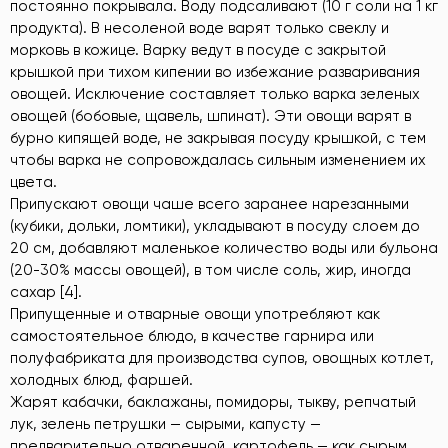
постоянно покрывала. Воду подсаливают (10 г соли на 1 кг
продукта). В несоленой воде варят только свеклу и
морковь в кожице. Варку ведут в посуде с закрытой
крышкой при тихом кипении во избежание разваривания
овощей. Исключение составляет только варка зеленых
овощей (бобовые, щавель, шпинат). Эти овощи варят в
бурно кипящей воде, не закрывая посуду крышкой, с тем
чтобы варка не сопровождалась сильным изменением их
цвета.
Припускают овощи чаше всего заранее нарезанными
(кубики, дольки, ломтики), укладывают в посуду слоем до
20 см, добавляют маленькое количество воды или бульона
(20-30% массы овощей), в том числе соль, жир, иногда
сахар [4].
Припущенные и отварные овощи употребляют как
самостоятельное блюдо, в качестве гарнира или
полуфабриката для производства супов, овощных котлет,
холодных блюд, фаршей.
Жарят кабачки, баклажаны, помидоры, тыкву, репчатый
лук, зелень петрушки — сырыми, капусту —
предварительно отваренной, картофель — как сырым,