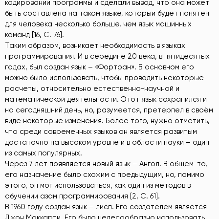
кодировании программы и сделали вывод, что она может
быть составлена на таком языке, который будет понятен
для человека несколько больше, чем язык машинных
команд [16, C. 76].
Таким образом, возникает необходимость в языках
программирования. И в середине 20 века, в пятидесятых
годах, был создан язык – «Фортран». В основном его
можно было использовать, чтобы проводить некоторые
расчеты, относительно естественно-научной и
математической деятельности. Этот язык сохранился и
на сегодняшний день, но, разумеется, претерпел в своём
виде некоторые изменения. Более того, нужно отметить,
что среди современных языков он является развитым
достаточно на высоком уровне и в области науки – один
из самых популярных.
Через 7 лет появляется новый язык – Ангол. В общем-то,
его назначение было схожим с предыдущим, но, помимо
этого, он мог использоваться, как один из методов в
обучении азам программирования [2, C. 61].
В 1960 году создан язык – лисп. Его создателем является
Джон Маккарти. Его было целесообразно использовать