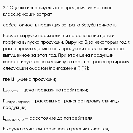
2.1 Оценка используемых на предприятии методов
классификации затрат
себестоимость продукция затрата безубыточность
Расчет выручки производится на основании цены и
графика выпуска продукции. Выручка B
за некоторый год t
t
равна произведению цены продукции на ее количество,
выпущенное за этот год. При этом цена продукции
корректируется на величину затрат на транспортировку
следующим образом (приложение 1) [17]:
где Ц
-цена продукции;
пр
Ц
— цена продажи потребителям;
прпотр
Р
— расходы на транспортировку единицы
натранедпрод
продукции;
L
— расстояние до потребителя.
рас до потр
Выручка с учетом транспорта рассчитывается,