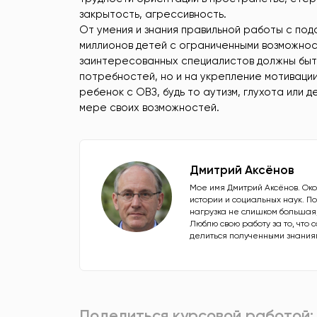
закрытость, агрессивность.
От умения и знания правильной работы с под
миллионов детей с ограниченными возможнос
заинтересованных специалистов должны быт
потребностей, но и на укрепление мотиваци
ребенок с ОВЗ, будь то аутизм, глухота или 
мере своих возможностей.
Дмитрий Аксёнов
Мое имя Дмитрий Аксёнов. Окол
истории и социальных наук. По
нагрузка не слишком большая
Люблю свою работу за то, что с
делиться полученными знания
Поделиться курсовой работой: