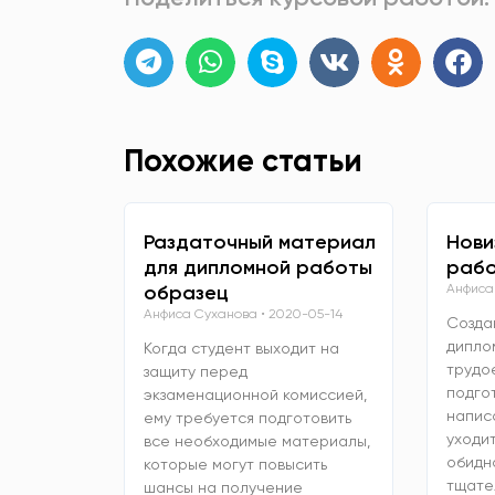
Похожие статьи
Раздаточный материал
Нови
для дипломной работы
рабо
образец
Анфиса
Анфиса Суханова
2020-05-14
Созда
дипло
Когда студент выходит на
трудо
защиту перед
подго
экзаменационной комиссией,
напис
ему требуется подготовить
уходит
все необходимые материалы,
обидно
которые могут повысить
тщате
шансы на получение