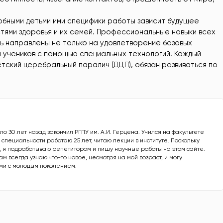
обными детьми ими специфики работы зависит будущее
тями здоровья и их семей. Профессиональные навыки всех
ь направлены не только на удовлетворение базовых
и учеников с помощью специальных технологий. Каждый
детский церебральный паралич (ДЦП), обязан развиваться по
о 30 лет назад закончил РГПУ им. А.И. Герцена. Учился на факультете
 специальности работаю 25 лет, читаю лекции в институте. Поскольку
, я подрабатываю репетитором и пишу научные работы на этом сайте.
ам всегда узнаю что-то новое, несмотря на мой возраст, и могу
ми с молодым поколением.