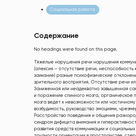
Социальная работа
Содержание
No headings were found on this page.
Тяжелые нарушения речи нарушения коммуни
(алексия – отсутствие речи, неспособность 
заикание) разные психофизические отклонен
зрительного восприятия. Отсутствие речи ил
Заниженная или неадекватно завышенная с
и поражение спинного мозга, органическое 
мозга ведет к невозможности или частично
возбудимость, руководство эмоциями, чрезме
Расстройство поведения и общения разнород
синдром дифицита внимания и гиперактивнос
развития средств коммуникации и социальны
трудности ориентации в пространстве, стер