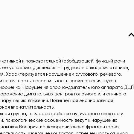
кативной и познавательной (обобщающей) функций речи
к ее усвоению, ,дислексия – трудность овладения чтением;
ия. Характеризуется нарушением слухового, речевого,
и невнятность, неправильность произношения звуков.
амооценка. Нарушения опорно-двигательного аппарата ДЦП
поражение двигательных центров головного или спинного
му нарушению движений. Повышенная эмоциональная
рная впечатлительность.
ная группа, в т.ч расстройство аутического спектра и
ти, психологические особенности ведут к нарушению
х навыков Восприятие дезорганизовано фрагментарно,
еотипность, избегание контактов, отрешенность от мира,