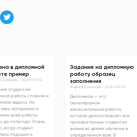
зна в дипломной
Задание на дипломную
те пример
работу образец
 Суханова
2020-05-14
заполнения
Анфиса Суханова
2020-05-14
ние студентом
мной работы сложная и
Дипломная — это
емкая задача. На
своеобразная
товку материала и
заключительная работа,
ание всей работы
которая демонстрирует все
ь до полугода. Очень
приобретенные студентом
, когда студент
знания во время обучения в
льно подошел к
определенном вузе. В