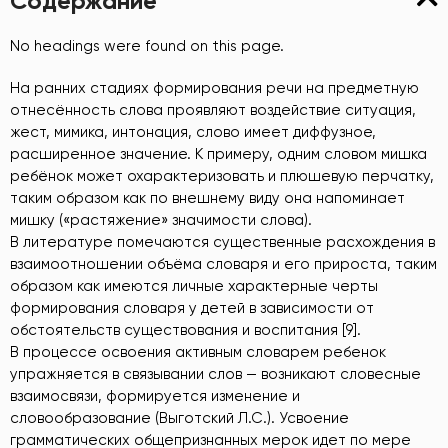
Содержание
No headings were found on this page.
На ранних стадиях формирования речи на предметную
отнесённость слова проявляют воздействие ситуация,
жест, мимика, интонация, слово имеет диффузное,
расширенное значение. К примеру, одним словом мишка
ребёнок может охарактеризовать и плюшевую перчатку,
таким образом как по внешнему виду она напоминает
мишку («растяжение» значимости слова).
В литературе помечаются существенные расхождения в
взаимоотношении объёма словаря и его прироста, таким
образом как имеются личные характерные черты
формирования словаря у детей в зависимости от
обстоятельств существования и воспитания [9].
В процессе освоения активным словарем ребенок
упражняется в связывании слов — возникают словесные
взаимосвязи, формируется изменение и
словообразование (Выготский Л.С.). Усвоение
грамматических общепризнанных мерок идет по мере