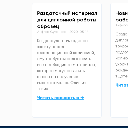
Раздаточный материал
Нови
для дипломной работы
рабо
образец
Анфиса
Анфиса Суханова
2020-05-14
Созда
дипло
Когда студент выходит на
трудо
защиту перед
подго
экзаменационной комиссией,
напис
ему требуется подготовить
уходит
все необходимые материалы,
обидно
которые могут повысить
тщате
шансы на получение
высокого балла. Один из
Чита
таких
Читать полностью ➜