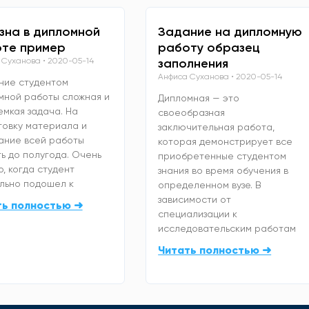
зна в дипломной
Задание на дипломную
те пример
работу образец
 Суханова
2020-05-14
заполнения
Анфиса Суханова
2020-05-14
ние студентом
мной работы сложная и
Дипломная — это
емкая задача. На
своеобразная
товку материала и
заключительная работа,
ание всей работы
которая демонстрирует все
ь до полугода. Очень
приобретенные студентом
, когда студент
знания во время обучения в
льно подошел к
определенном вузе. В
зависимости от
ть полностью ➜
специализации к
исследовательским работам
Читать полностью ➜