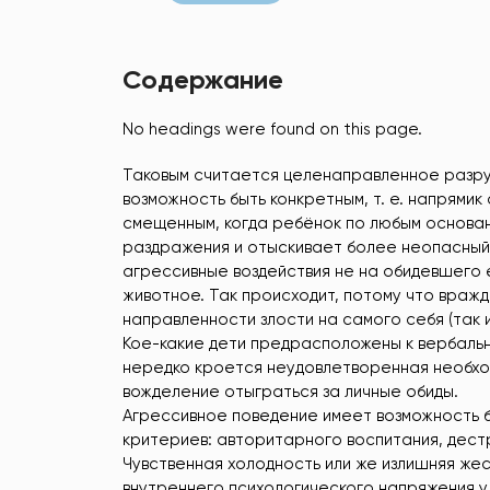
Содержание
No headings were found on this page.
Таковым считается целенаправленное разр
возможность быть конкретным, т. е. напрям
смещенным, когда ребёнок по любым основан
раздражения и отыскивает более неопасный 
агрессивные воздействия не на обидевшего 
животное. Так происходит, потому что враж
направленности злости на самого себя (так
Кое-какие дети предрасположены к вербально
нередко кроется неудовлетворенная необходи
вожделение отыграться за личные обиды.
Агрессивное поведение имеет возможность б
критериев: авторитарного воспитания, дест
Чувственная холодность или же излишняя же
внутреннего психологического напряжения у