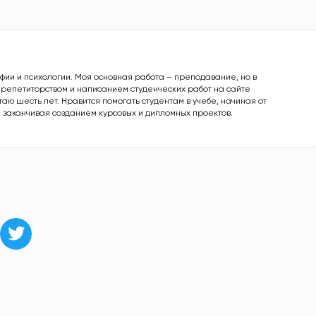
офии и психологии. Моя основная работа – преподавание, но в
 репетиторством и написанием студенческих работ на сайте
аю шесть лет. Нравится помогать студентам в учебе, начиная от
 заканчивая созданием курсовых и дипломных проектов.