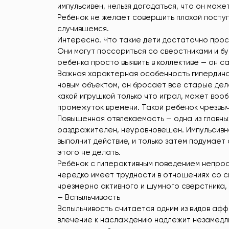
импульсивен, нельзя догадаться, что он може
Ребёнок не желает совершить плохой поступ
случившемся.
Интересно. Что такие дети достаточно прост
Они могут поссориться со сверстниками и бу
ребёнка просто выявить в коллективе — он с
Важная характерная особенность гипердин
новым объектом, он бросает все старые дела 
какой игрушкой только что играл, может воо
промежуток времени. Такой ребёнок чрезвы
Повышенная отвлекаемость — одна из главны
раздражителен, неуравновешен. Импульсивно
выполнит действие, и только затем подумает 
этого не делать.
Ребёнок с гиперактивным поведением непрост
нередко имеет трудности в отношениях со 
чрезмерно активного и шумного сверстника, с
— Вспыльчивость
Вспыльчивость считается одним из видов аф
влечение к наслаждению надлежит незамедл