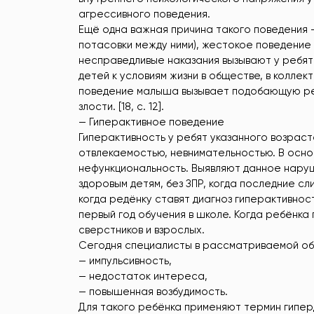
агрессивного поведения.
Ещё одна важная причина такого поведения
потасовки между ними), жестокое поведение
несправедливые наказания вызывают у ребя
детей к условиям жизни в обществе, в колле
поведение малыша вызывает подобающую реа
злости. [18, с. 12].
— Гиперактивное поведение
Гиперактивность у ребят указанного возрас
отвлекаемостью, невнимательностью. В осно
нефункциональность. Выявляют данное наруше
здоровым детям, без ЗПР, когда последние сл
когда редёнку ставят диагноз гиперактивност
первый год обучения в школе. Когда ребёнка
сверстников и взрослых.
Сегодня специалисты в рассматриваемой обл
— импульсивность,
— недостаток интереса,
— повышенная возбудимость.
Для такого ребёнка применяют термин гипер