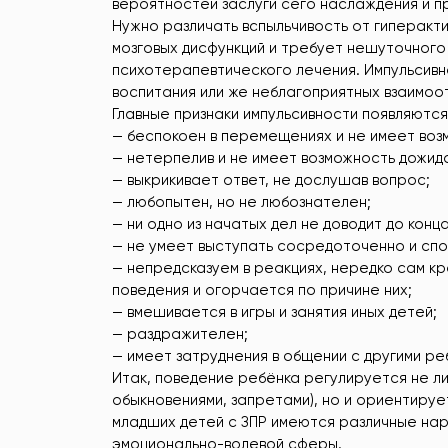
вероятностей заслуги сего наслаждения и пр
Нужно различать вспыльчивость от гиперакт
мозговых дисфункций и требует нешуточного
психотерапевтического лечения. Импульсив
воспитания или же неблагоприятных взаимоо
Главные признаки импульсивности появляются 
— беспокоен в перемещениях и не имеет воз
— нетерпелив и не имеет возможность дожида
— выкрикивает ответ, не дослушав вопрос;
— любопытен, но не любознателен;
— ни одно из начатых дел не доводит до конца
— не умеет выступать сосредоточенно и спо
— непредсказуем в реакциях, нередко сам к
поведения и огорчается по причине них;
— вмешивается в игры и занятия иных детей;
— раздражителен;
— имеет затруднения в общении с другими ребят
Итак, поведение ребёнка регулируется не л
обыкновениями, запретами), но и ориентиру
младших детей с ЗПР имеются различные на
эмоционально-волевой сферы.