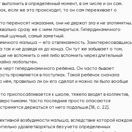
т выполнить в определённый момент, в ом числе и он сам.
ок, если же это происходит, то он сам переживает о
о переносят наказания, они не держат зла и не злопямятны
квально сразу же с ними помириться. Гипердинамичного
амый шумный, самый заметный.
амичного малыша — его отвлекаемость. Заинтересовавшись
так и не доведя их до конца. Он тут же забывает о том,
бще не вспомнить о ней либо вспомнить через длительный
чайно любопытен.
х черт гипердинамичного ребёнка. Он часто бывает
сть проявляется в поступках. Такой ребёнок сначала
о нём, правильно ли он его сделал и можно ли было вообще
о приспосабливается к школе, тяжело входят в коллектив,
сверстниками. Часто последние просто опасаются
тремятся держаться от него подальше.[18, с. 22].
фективной возбудимости малыша, вследствие которой каждо
ительно удовлетворяться без учета определенных