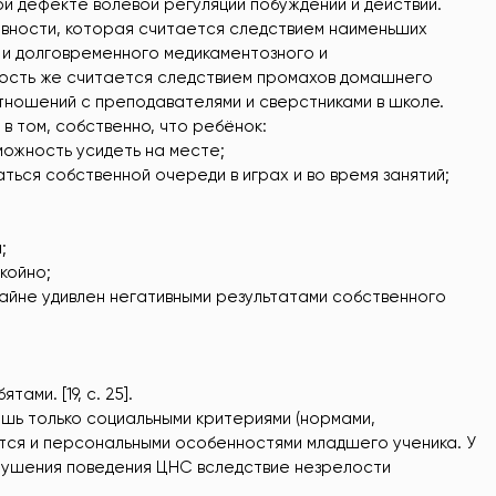
и дефекте волевой регуляции побуждений и действий.
ивности, которая считается следствием наименьших
 и долговременного медикаментозного и
ность же считается следствием промахов домашнего
тношений с преподавателями и сверстниками в школе.
в том, собственно, что ребёнок:
можность усидеть на месте;
ться собственной очереди в играх и во время занятий;
;
койно;
райне удивлен негативными результатами собственного
ами. [19, с. 25].
ишь только социальными критериями (нормами,
ется и персональными особенностями младшего ученика. У
рушения поведения ЦНС вследствие незрелости