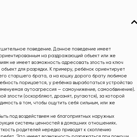
ушительное поведение. Данное поведение имеет
ик ориентированным на раздражающий объект или же
иям не имеет возможность адресовать злость на ключ
объект для разрядки. К примеру, ребёнок ориентирует
его старшего брата, а на кошку дорого брату любимое
дебность порицается, у ребёнка выработаться устройство
 именуемая аутоагрессия — самоунижение, самообвинение).
й злости (оскорбляют, дразнят, ругаются), за которой
мость в том, чтобы ощутить себя сильным, или же
ыть под воздействием не благоприятных наружных
рукция системы ценностей в домашних отношениях.
сткость родителей нередко приводят к скоплению
 ребят. Это имеет возможность разряжаться при помощи