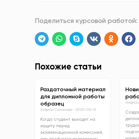
Поделиться курсовой работой:
Похожие статьи
Раздаточный материал
Нови
для дипломной работы
рабо
образец
Анфиса
Анфиса Суханова
2020-05-14
Созда
дипло
Когда студент выходит на
трудо
защиту перед
подго
экзаменационной комиссией,
напис
ему требуется подготовить