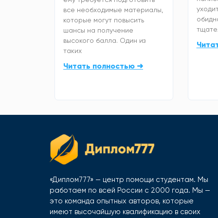
уходит
все необходимые материалы,
обидно
которые могут повысить
тщате
шансы на получение
высокого балла. Один из
Чита
таких
Читать полностью ➜
«Диплом777» — центр помощи студентам. Мы
работаем по всей России с 2000 года. Мы —
это команда опытных авторов, которые
имеют высочайшую квалификацию в своих