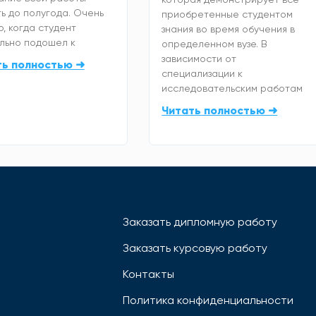
ь до полугода. Очень
приобретенные студентом
, когда студент
знания во время обучения в
льно подошел к
определенном вузе. В
зависимости от
ть полностью ➜
специализации к
исследовательским работам
Читать полностью ➜
Заказать дипломную работу
Заказать курсовую работу
Контакты
Политика конфиденциальности