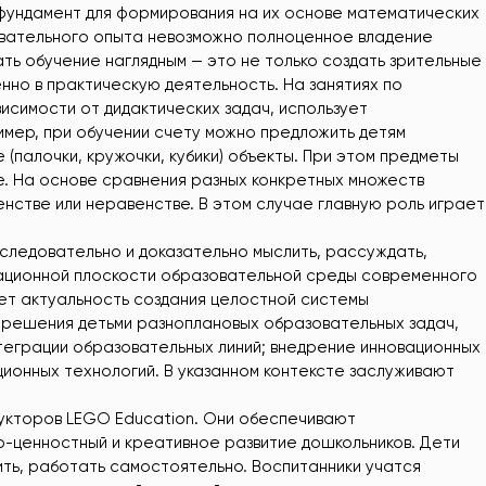
фундамент для формирования на их основе математических
авательного опыта невозможно полноценное владение
ть обучение наглядным — это не только создать зрительные
нно в практическую деятельность. На занятиях по
висимости от дидактических задач, использует
мер, при обучении счету можно предложить детям
е (палочки, кружочки, кубики) объекты. При этом предметы
не. На основе сравнения разных конкретных множеств
енстве или неравенстве. В этом случае главную роль играет
следовательно и доказательно мыслить, рассуждать,
зационной плоскости образовательной среды современного
ет актуальность создания целостной системы
решения детьми разноплановых образовательных задач,
теграции образовательных линий; внедрение инновационных
ионных технологий. В указанном контексте заслуживают
рукторов LEGO Education. Они обеспечивают
о-ценностный и креативное развитие дошкольников. Дети
ть, работать самостоятельно. Воспитанники учатся