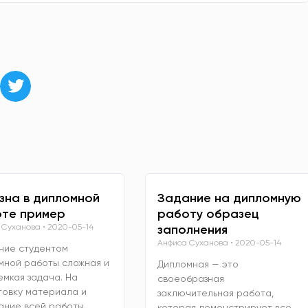
зна в дипломной
Задание на дипломную
те пример
работу образец
 Суханова
2020-05-14
заполнения
Анфиса Суханова
2020-05-14
ние студентом
мной работы сложная и
Дипломная — это
емкая задача. На
своеобразная
товку материала и
заключительная работа,
ание всей работы
которая демонстрирует все