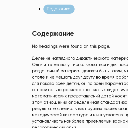
Педагогика
Содержание
No headings were found on this page.
Деление наглядного дидактического материа
Одни и те же могут использоваться и для пок
раздаточный материал должен быть таким, ч
столе и не мешать друг другу во время раб
для показа всем детям, он по всем парамет
относительно размеров наглядных дидактич
математических представлений детей носят 
этом отношении определенная стандартизаци
результате специальных научных исследован
методической литературе и в выпускаемых 
устанавливать наиболее приемлемый вариант
педагогический опыт.