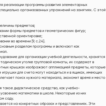
для реализации программы развития элементарных
пециально организованных упражнений на занятиях. С этой
величины предметов;
вании формы предметов и геометрических фигур;
ственной ориентировке;
ании во времени [9, с.24].
сновным разделам программы и включают как
иал.
рудование для организации учебной деятельности, хранятся
етодическом уголке групповой комнаты, их содержат в
лотных крышках изображают аппликацией предметы, которые
е игрушки для счета могут находиться и в ящиках, имеющих
легчает поиск нужного материала, экономит время и место
я такое дидактическое средство, как учебно-
к усвоению математики в школе. Некоторые из них
ом саду.
вается на конкретных образах и представлениях. Эти