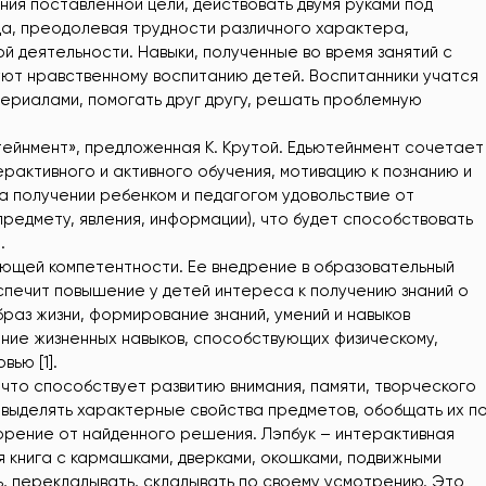
ия поставленной цели, действовать двумя руками под
нца, преодолевая трудности различного характера,
й деятельности. Навыки, полученные во время занятий с
ют нравственному воспитанию детей. Воспитанники учатся
териалами, помогать друг другу, решать проблемную
ейнмент», предложенная К. Крутой. Едьютейнмент сочетает
рактивного и активного обучения, мотивацию к познанию и
а получении ребенком и педагогом удовольствие от
редмету, явления, информации), что будет способствовать
.
щей компетентности. Ее внедрение в образовательный
печит повышение у детей интереса к получению знаний о
браз жизни, формирование знаний, умений и навыков
ние жизненных навыков, способствующих физическому,
ью [1].
, что способствует развитию внимания, памяти, творческого
 выделять характерные свойства предметов, обобщать их п
орение от найденного решения. Лэпбук – интерактивная
 книга с кармашками, дверками, окошками, подвижными
, перекладывать, складывать по своему усмотрению. Это