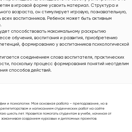
етям в игровой форме усвоить материал. Структура и
ного возраста, он стимулирует игровую, познавательную,
 всех воспитанников. Ребенок может быть активным
.
будет способствовать максимальному раскрытию
ессе обучения, воспитания и развития, приобретению
петенций, формированию у воспитанников психологической
тигается соединением слова воспитателя, практических
ности, поскольку процесс формирования понятий неотделим
ния способов действий.
офии и психологии. Моя основная работа – преподавание, но в
 репетиторством и написанием студенческих работ на сайте
аю шесть лет. Нравится помогать студентам в учебе, начиная от
 заканчивая созданием курсовых и дипломных проектов.