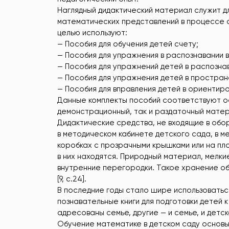
Наглядный дидактический материал служит 
математических представлений в процессе с
целью используют:
— Пособия для обучения детей счету;
— Пособия для упражнения в распознавании 
— Пособия для упражнений детей в распозна
— Пособия для упражнения детей в простран
— Пособия для вправления детей в ориентиров
Данные комплекты пособий соответствуют о
демонстрационный, так и раздаточный матер
Дидактические средства, не входящие в обо
в методическом кабинете детского сада, в м
коробках с прозрачными крышками или на п
в них находятся. Природный материал, мелки
внутренние перегородки. Такое хранение об
[9, с.24].
В последние годы стало шире использоватьс
познавательные книги для подготовки детей 
адресованы семье, другие — и семье, и детск
Обучение математике в детском саду основы