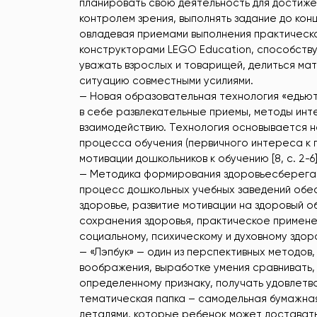
планировать свою деятельность для достижен
контролем зрения, выполнять задание до ко
овладевая приемами выполнения практическо
конструкторами LEGO Education, способству
уважать взрослых и товарищей, делиться ма
ситуацию совместными усилиями.
— Новая образовательная технология «едьют
в себе развлекательные приемы, методы инте
взаимодействию. Технология основывается н
процесса обучения (первичного интереса к п
мотивации дошкольников к обучению [8, с. 2-6]
— Методика формирования здоровьесберегаю
процесс дошкольных учебных заведений обес
здоровье, развитие мотивации на здоровый о
сохранения здоровья, практическое примене
социальному, психическому и духовному здоров
— «Лэпбук» — один из перспективных методов
воображения, выработке умения сравнивать,
определенному признаку, получать удовлетв
тематическая папка – самодельная бумажная
деталями, которые ребенок может доставать