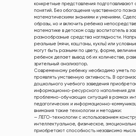
конкретные представления подготавливают 
понятий. Без обогащения чувственного позн
математическими знаниями и умениями. Сдела
образы, но и включить ребенка непосредстве
математике в детском саду воспитатель в за
разнообразные средства наглядности. Напри
реальные (мячи, каштаны, куклы) или условны
могут быть разными по цвету, форме, величи
ребенок делает вывод об их количестве, рав
зрительный анализатор.
Современному ребенку необходимо уметь по
проявлять умственную активность. В органи
дошкольного учебного заведения приобрета
информационно-ресурсного наполнения для 
проблемно-обучающих ситуаций в рамках ин
педагогических и информационно-коммуникац
внимания такие технологии и методики:
— ЛЕГО-технологии с использованием конст
интеллектуальное, физическое, эмоциональн
приобретают способность независимо мысли