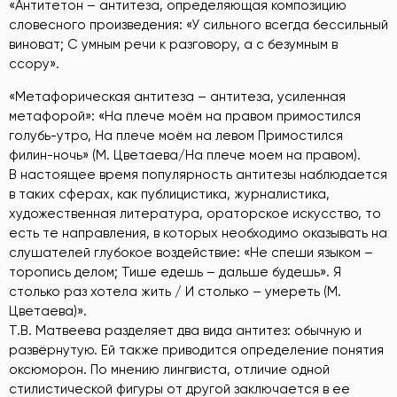
«Антитетон – антитеза, определяющая композицию
словесного произведения: «У сильного всегда бессильный
виноват; С умным речи к разговору, а с безумным в
ссору».
«Метафорическая антитеза – антитеза, усиленная
метафорой»: «На плече моём на правом примостился
голубь-утро, На плече моём на левом Примостился
филин-ночь» (М. Цветаева/На плече моем на правом).
В настоящее время популярность антитезы наблюдается
в таких сферах, как публицистика, журналистика,
художественная литература, ораторское искусство, то
есть те направления, в которых необходимо оказывать на
слушателей глубокое воздействие: «Не спеши языком –
торопись делом; Тише едешь – дальше будешь». Я
столько раз хотела жить / И столько – умереть (М.
Цветаева)».
Т.В. Матвеева разделяет два вида антитез: обычную и
развёрнутую. Ей также приводится определение понятия
оксюморон. По мнению лингвиста, отличие одной
стилистической фигуры от другой заключается в ее