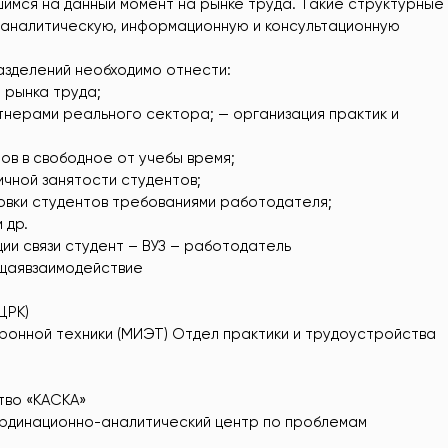
имся на данный момент на рынке труда. Такие структурные
 аналитическую, информационную и консультационную
азделений необходимо отнести:
 рынка труда;
нерами реального сектора; — организация практик и
ов в свободное от учебы время;
ичной занятости студентов;
овки студентов требованиями работодателя;
 др.
ии связи студент – ВУЗ – работодатель
щаявзаимодействие
ЦРК)
ронной техники (МИЭТ) Отдел практики и трудоустройства
тво «КАСКА»
ординационно-аналитический центр по проблемам