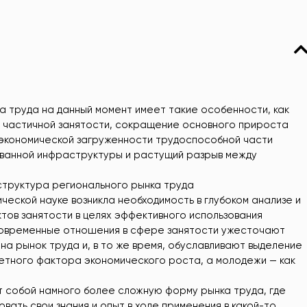
а труда на данный момент имеет такие особенности, как
и частичной занятости, сокращение основного прироста
 экономической загруженности трудоспособной части
ованной инфраструктуры и растущий разрыв между
труктура регионального рынка труда
еской науке возникла необходимость в глубоком анализе и
ов занятости в целях эффективного использования
Современные отношения в сфере занятости ужесточают
на рынок труда и, в то же время, обуславливают выделение
етного фактора экономического роста, а молодежи — как
 собой намного более сложную форму рынка труда, где
вать свои знания и опыт в ходе применения в какой-то