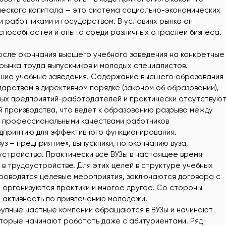
ческого капитала — это система социально-экономических
работниками и государством. В условиях рынка он
 способностей и опыта среди различных отраслей бизнеса.
осле окончания высшего учебного заведения на конкретные
 рынка труда выпускников и молодых специалистов.
шие учебные заведения. Содержание высшего образования
арством в директивном порядке (законом об образовании),
ных предприятий-работодателей и практически отсутствую
 производства, что ведет к образованию разрыва между
 и профессиональными качествами работников
дприятию для эффективного функционирования.
уз – предприятие», выпускники, по окончанию вуза,
стройства. Практически все ВУЗы в настоящее время
в трудоустройстве. Для этих целей в структуре учебных
проводятся целевые мероприятия, заключаются договора с
 организуются практики и многое другое. Со стороны
 активность по привлечению молодежи.
рупные частные компании обращаются в ВУЗы и начинают
оторые начинают работать даже с абитуриентами. Ряд