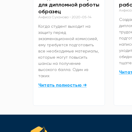
для дипломной работы
рабо
образец
Анфиса
Анфиса Суханова
2020-05-14
Созда
дипло
Когда студент выходит на
трудо
защиту перед
подго
экзаменационной комиссией,
напис
ему требуется подготовить
уходит
все необходимые материалы,
обидно
которые могут повысить
тщате
шансы на получение
высокого балла. Один из
Чита
таких
Читать полностью ➜