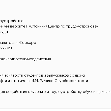
доустройства
ий университет «Станкин» Центр по трудоустройству
труда
занятости «Карьера
кников
тнойподготовкиисодействия
я занятости студентов и выпускников создана
ти и газа имени И.М. Губкина Служба занятости
ел содействия обучению и трудоустройству обучающихся и