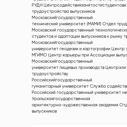
РУДН Центрсодействиязанятостистудентови
трудоустройства выпускников
Московскийгосударственный
технический университет (МАМИ) Отдел тру
Московский государственный технологическ
студентов и адаптации выпускников к рынку 
Московскийгосударственный
университет геодезии и картографии Центр 
МГИМО Центр карьеры при Ассоциации выпус
Московскийгосударственный
университет пищевых производств Центрэли
трудоустройству
Российскийгосударственный
гуманитарный университет Служба содействи
Российский государственный университет неф
Уральскаягосударственная
архитектурно-художественная академия Отд
выпускников