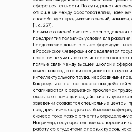
сфере деятельности. По сути, рынок челове
отношений между работодателями, наемными 
способствует продвижению знаний, навыков,
[1, с. 257].
В связи с отменой системы распределения п
предприятия появились условия для развития
Предложение данного рынка формируют выс
в Российской Федерации определяется госуд
при этом не учитываются интересы конкрет
прямые связи между высшей школой и сферой
качеством подготовки специалистов в вузах
интеллектуального труда, необходимыми пре
Как результат нет согласованных действий «в
сталкиваются с серьезной проблемой трудоу
оказывают помощь и содействие выпускникам 
заведений создаются специальные центры, 
предприятиями, создаются базовые кафедры,
бизнеса тоже можно отметить определенную
Например, государственные корпорации и к
работу со студентами с первых курсов, нек