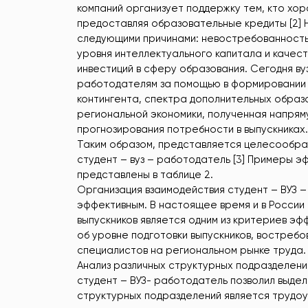
компаний организует поддержку тем, кто хор
предоставляя образовательные кредиты [2] 
следующими причинами: невостребованность 
уровня интеллектуального капитала и каче
инвестиций в сферу образования. Сегодня в
работодателям за помощью в формировании 
контингента, спектра дополнительных образо
региональной экономики, полученная напрям
прогнозирования потребности в выпускниках.
Таким образом, представляется целесообра
студент – вуз – работодатель [3] Примеры эф
представлены в таблице 2.
Организация взаимодействия студент – ВУЗ 
эффективным. В настоящее время и в России
выпускников является одним из критериев эф
об уровне подготовки выпускников, востреб
специалистов на региональном рынке труда.
Анализ различных структурных подразделени
студент – ВУЗ- работодатель позволил выдели
структурных подразделений является трудоу