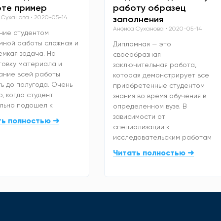
те пример
работу образец
 Суханова
2020-05-14
заполнения
Анфиса Суханова
2020-05-14
ние студентом
мной работы сложная и
Дипломная — это
емкая задача. На
своеобразная
товку материала и
заключительная работа,
ание всей работы
которая демонстрирует все
ь до полугода. Очень
приобретенные студентом
, когда студент
знания во время обучения в
льно подошел к
определенном вузе. В
зависимости от
ть полностью ➜
специализации к
исследовательским работам
Читать полностью ➜