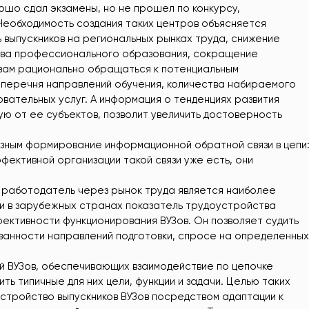
ошо сдал экзамены, но не прошел по конкурсу,
Необходимость создания таких центров объясняется
выпускников на региональных рынках труда, снижение
ства профессионального образования, сокращение
узам рационально обращаться к потенциальным
перечня направлений обучения, количества набираемого
вательных услуг. А информация о тенденциях развития
ую от ее субъектов, позволит увеличить достоверность
зным формирование информационной обратной связи в цепи
фективной организации такой связи уже есть, они
– работодатель через рынок труда является наиболее
 и в зарубежных странах показатель трудоустройства
фективности функционирования ВУЗов. Он позволяет судить
ованности направлений подготовки, спросе на определенных
й ВУЗов, обеспечивающих взаимодействие по цепочке
ть типичные для них цели, функции и задачи. Целью таких
стройство выпускников ВУЗов посредством адаптации к