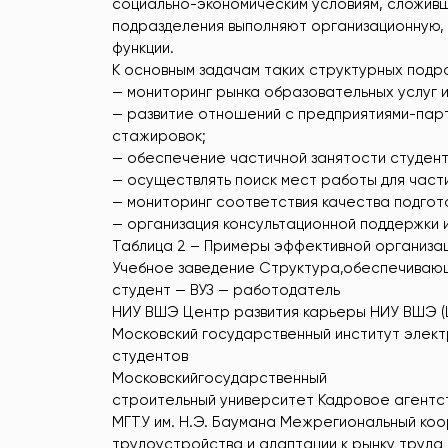
социально-экономическим условиям, сложивш
подразделения выполняют организационную,
функции.
К основным задачам таких структурных подр
— мониторинг рынка образовательных услуг и
— развитие отношений с предприятиями-парт
стажировок;
— обеспечение частичной занятости студент
— осуществлять поиск мест работы для част
— мониторинг соответствия качества подгот
— организация консультационной поддержки и
Таблица 2 – Примеры эффективной организац
Учебное заведение Структура,обеспечиваю
студент — ВУЗ — работодатель
НИУ ВШЭ Центр развития карьеры НИУ ВШЭ (
Московский государственный институт элект
студентов
Московскийгосударственный
строительный университет Кадровое агентс
МГТУ им. Н.Э. Баумана Межрегиональный ко
трудоустройства и адаптации к рынку труда