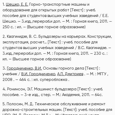
1.
Шешко, Е. Е.
Горно-транспортные машины и
оборудование для открытых работ [Текст] : учеб.
пособие для студентов высших учебных заведений / Е.Е.
Шешко. — 3.изд.,перераб.и доп. — М. : Горная книга, 2011. —
250 с. : ил. — (Высшее горное образование)
2. Квагинидзе, В. С. Бульдозеры на карьерах. Конструкции,
эксплуатация, расчет… [Текст] : учеб. пособие для
студентов высших учебных заведений / В.С. Квагинидзе. —
3.изд.,перераб.и доп. — М. : Горная книга, 2011. — 230 с. :
ил. — (Высшее горное образование)
3.
Городниченко, В.И.
Основы горного дела [Текст] :
учебник /
В.И. Городниченко
,
А.П. Дмитриев
. — М. : МГГУ ,
2008 . — 464 с. : ил. суперобложка .
4. Ронинсон, Э.Г. Машинист бульдозера [Текст] : учеб.
пособие. — 3-е изд., стер. — М.: Академия, 2011. — 64с.
5. Полосин, М. Д. Техническое обслуживание и ремонт
дорожно-строительных машин. [Текст]: учеб. пособие для