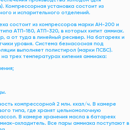
). Компрессорная установка состоит из
ого и испарительного отделений.
ха состоит из компрессоров марки АН-200 и
ипа АТП-180, АТП-320, в которых кипит аммиак.
, а от туда в линейный ресивер. На батареях и
чики уровня. Система безнасосная под
оляции выполняет полистирол (марки ПСБС).
 на трех температурах кипения аммиака:
ения;
ды.
сть компрессорной 2 млн. ккал/ч. В камере
вого типа, где хранят цельномолочную
ассол. В камере хранения масла в батареях
миак-охладитель. Все пары аммиака поступают в
па.