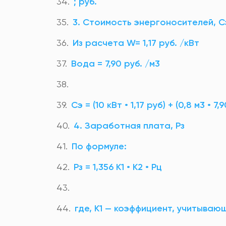
; руб.
3. Стоимость энергоносителей, Сэ
Из расчета W= 1,17 руб. /кВт
Вода = 7,90 руб. /м3
Сэ = (10 кВт • 1,17 руб) + (0,8 м3 • 7
4. Заработная плата, Рз
По формуле:
Рз = 1,356 К1 • К2 • Рц
где, К1 — коэффициент, учитывающ