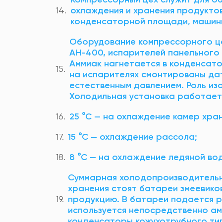
охлаждения и хранения продуктов
конденсаторной площади, машинн
Оборудование компрессорного це
АН-400, испарителей панельного т
Аммиак нагнетается в конденсатор
на испарителях смонтированы дат
естественным давлением. Роль из
Холодильная установка работает
25 °С — на охлаждение камер хран
15 °С — охлаждение рассола;
8 °С — на охлаждение ледяной во
Суммарная холодопроизводительно
хранения стоят батареи змеевико
продукцию. В батареи подается р
используется непосредственно ам
конденсаторы кожухотрубного ти