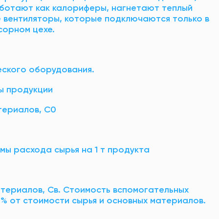
аботают как калориферы, нагнетают теплый
е вентиляторы, которые подключаются только в
сорном цехе.
еского оборудования.
цы продукции
териалов, С0
рмы расхода сырья на 1 т продукта
атериалов, Св. Стоимость вспомогательных
% от стоимости сырья и основных материалов.