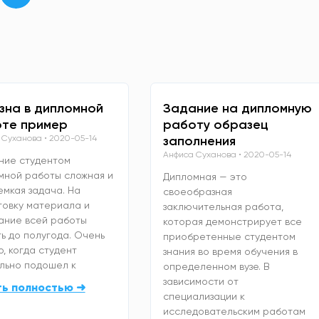
зна в дипломной
Задание на дипломную
те пример
работу образец
 Суханова
2020-05-14
заполнения
Анфиса Суханова
2020-05-14
ние студентом
мной работы сложная и
Дипломная — это
емкая задача. На
своеобразная
товку материала и
заключительная работа,
ание всей работы
которая демонстрирует все
ь до полугода. Очень
приобретенные студентом
, когда студент
знания во время обучения в
льно подошел к
определенном вузе. В
зависимости от
ть полностью ➜
специализации к
исследовательским работам