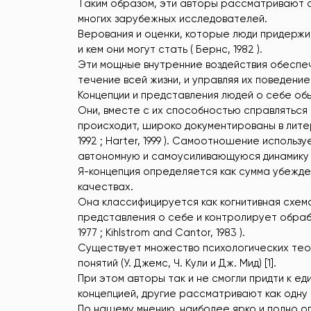
Таким образом, эти авторы рассматривают с
многих зарубежных исследователей.
Верования и оценки, которые люди придержив
и кем они могут стать ( Бернс, 1982 ).
Эти мощные внутренние воздействия обеспеч
течение всей жизни, и управляя их поведение
Концепции и представления людей о себе об
Они, вместе с их способностью справляться 
происходит, широко документированы в литерату
1992 ; Harter, 1999 ). Самоотношение исполь
автономную и самоусиливающуюся динамику на 
Я-концепция определяется как сумма убежден
качествах.
Она классифицируется как когнитивная схем
представления о себе и контролирует обраб
1977 ; Kihlstrom and Cantor, 1983 ).
Существует множество психологических теор
понятий (У. Джемс, Ч. Кули и Дж. Мид) [1].
При этом авторы так и не смогли придти к е
концепцией, другие рассматривают как одну
По нашему мнению, наиболее ярко и полно оп