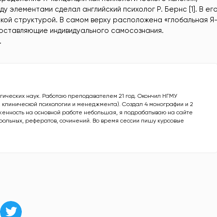
 элементами сделал английский психолог Р. Бернс [1]. В ег
кой структурой. В самом верху расположена «глобальная Я
составляющие индивидуального самосознания.
.
гических наук. Работаю преподавателем 21 год. Окончил НГМУ
, клинической психологии и менеджмента). Создал 4 монографии и 2
женность на основной работе небольшая, я подрабатываю на сайте
рольных, рефератов, сочинений. Во время сессии пишу курсовые