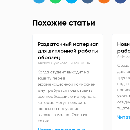
Похожие статьи
Раздаточный материал
Нови
для дипломной работы
рабо
образец
Анфиса
Анфиса Суханова
2020-05-14
Созда
дипло
Когда студент выходит на
трудо
защиту перед
подго
экзаменационной комиссией,
напис
ему требуется подготовить
уходит
все необходимые материалы,
обидно
которые могут повысить
тщате
шансы на получение
высокого балла. Один из
Чита
таких
Читать полностью ➜