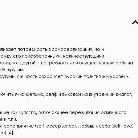
ливает потребность в самореализации», но и
между его приобретенными, наличествующими
оны, и с другой – потребностью в осуществлении себя на
ебя другим.
угими, личность сохраняет высокий позитивный уровень
ючить я-концепцию, селф и выходом на внутренний диалог,
ение как чувство, включающее переживания различного
и т.п.).
амоприятие (self-acceptence), любовь к себе (self-love),
) [4].