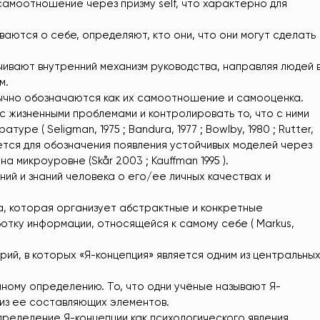
амоотношение через призму self, что характерно для
аются о себе, определяют, кто они, что они могут сделать
ивают внутренний механизм руководства, направляя людей 
м.
ычно обозначаются как их самоотношение и самооценка.
с жизненными проблемами и контролировать то, что с ними
ре ( Seligman, 1975 ; Bandura, 1977 ; Bowlby, 1980 ; Rutter,
зуется для обозначения появления устойчивых моделей через
микроуровне (Skår 2003 ; Kauffman 1995 ).
ий и знаний человека о его/ее личных качествах и
а, которая организует абстрактные и конкретные
отку информации, относящейся к самому себе ( Markus,
ий, в которых «Я-концепция» является одним из центральны
диному определению. То, что одни учёные называют Я-
 из ее составляющих элементов.
ределение Я-концепции как психологического явления,