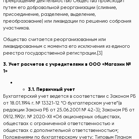
Прекращение деятельностью Общества происходит
путем его добровольной реорганизации (слияние,
присоединение, разделение, выделение,
преобразование) или ликвидации по решению собрания
участников.
Общество считается реорганизованным или
ликвидированным с момента его исключения из единого
реестра государственной регистрации.[3]
3.
Учет
расчетов
с
учредителями
в
ООО
«Маг
а
зин
№
1»
3.1.
Первичный
учет
Бухгалтерский учет ведется в соответствии с Законом РБ
от 18.01.1994 г. № 13321-12 “О бухгалтерском учете”(в
редакции Закона РБ от 25.06.2001 № 42-3); Законом РБ от
09.12.1992г. № 2020-XII «Об акционерных обществах,
обществах с ограниченной ответственностью и
обществах с дополнительной ответственностью»;
Положениями по бухгалтерскому учету; Типовым Планом