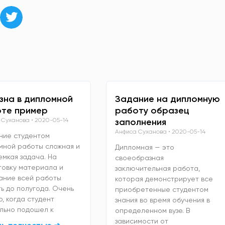
зна в дипломной
Задание на дипломную
те пример
работу образец
 Суханова
2020-05-14
заполнения
Анфиса Суханова
2020-05-14
ние студентом
мной работы сложная и
Дипломная — это
емкая задача. На
своеобразная
товку материала и
заключительная работа,
ание всей работы
которая демонстрирует все
ь до полугода. Очень
приобретенные студентом
, когда студент
знания во время обучения в
льно подошел к
определенном вузе. В
зависимости от