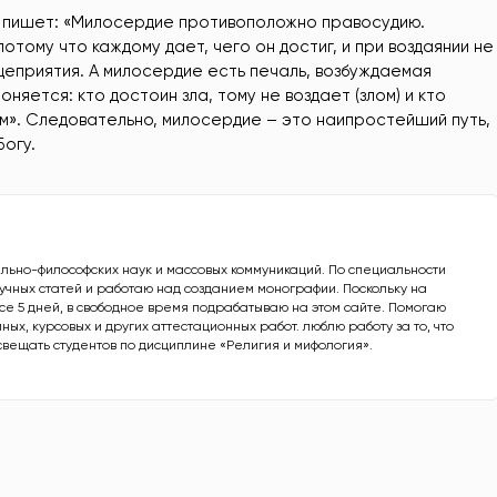
 пишет: «Милосердие противоположно правосудию.
тому что каждому дает, чего он достиг, и при воздаянии не
цеприятия. А милосердие есть печаль, возбуждаемая
няется: кто достоин зла, тому не воздает (злом) и кто
ом». Следовательно, милосердие – это наипростейший путь,
огу.
ально-философских наук и массовых коммуникаций. По специальности
аучных статей и работаю над созданием монографии. Поскольку на
все 5 дней, в свободное время подрабатываю на этом сайте. Помогаю
ых, курсовых и других аттестационных работ. люблю работу за то, что
свещать студентов по дисциплине «Религия и мифология».