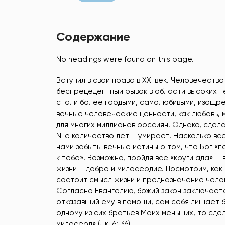
Содержание
No headings were found on this page.
Вступил в свои права в XXI век. Человечест
беспрецедентный рывок в области высоких те
стали более гордыми, самолюбивыми, изощрен
вечные человеческие ценности, как любовь, м
для многих миллионов россиян. Однако, сдел
N-е количество лет – умирает. Насколько все
нами забыты вечные истины о том, что Бог «п
к тебе». Возможно, пройдя все «круги ада» — в
жизни – добро и милосердие. Посмотрим, как 
состоит смысл жизни и предназначение чело
Согласно Евангелию, божий закон заключаетс
отказавший ему в помощи, сам себя лишает б
одному из сих братьев Моих меньших, то сдел
милосерд» (Лк. 6: 36).