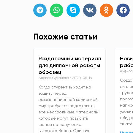
Похожие статьи
Раздаточный материал
Нови
для дипломной работы
рабо
образец
Анфиса
Анфиса Суханова
2020-05-14
Созда
дипло
Когда студент выходит на
трудо
защиту перед
подго
экзаменационной комиссией,
напис
ему требуется подготовить
уходит
все необходимые материалы,
обидно
которые могут повысить
тщате
шансы на получение
высокого балла. Один из