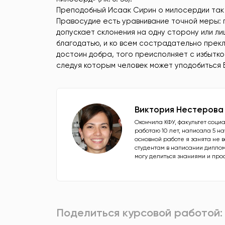
Преподобный Исаак Сирин о милосердии так
Правосудие есть уравнивание точной меры: по
допускает склонения на одну сторону или ли
благодатью, и ко всем сострадательно прекло
достоин добра, того преисполняет с избытк
следуя которым человек может уподобиться Б
Виктория Нестерова
Окончила КФУ, факультет соци
работаю 10 лет, написала 5 н
основной работе я занята не 
студентам в написании дипломн
могу делиться знаниями и про
Поделиться курсовой работой: