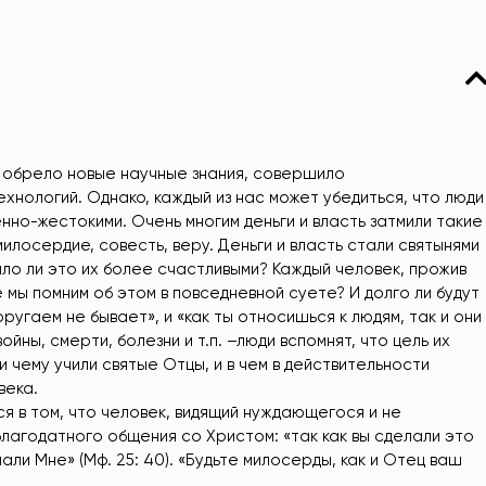
во обрело новые научные знания, совершило
хнологий. Однако, каждый из нас может убедиться, что люди
но-жестокими. Очень многим деньги и власть затмили такие
илосердие, совесть, веру. Деньги и власть стали святынями
ало ли это их более счастливыми? Каждый человек, прожив
 мы помним об этом в повседневной суете? И долго ли будут
оругаем не бывает», и «как ты относишься к людям, так и они
ойны, смерти, болезни и т.п. –люди вспомнят, что цель их
и чему учили святые Отцы, и в чем в действительности
века.
я в том, что человек, видящий нуждающегося и не
лагодатного общения со Христом: «так как вы сделали это
али Мне» (Мф. 25: 40). «Будьте милосерды, как и Отец ваш