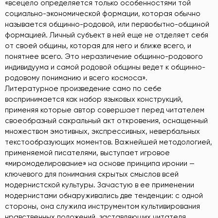
«всецело определяется только особенностями той
социально-экономической формации, которая обычно
называется общинно-родовой, или первобытно-общиной
формацией. Личный субъект в ней еще не отделяет себя
от своей общины, которая для него и ближе всего, и
понятнее всего. Это неразличение общинно-родового
индивидуума и самой родовой общины ведет к общинно-
родовому пониманию и всего космоса».
Литературное произведение само по себе
воспринимается как набор языковых конструкций,
применяя которые автор совершает перед читателем
своеобразный сакральный акт откровения, оснащенный
множеством эмотивных, экспрессивных, невербальных
текстообразующих моментов. Важнейшей методологией,
применяемой писателями, выступает игровое
«миромоделирование» на основе принципа иронии —
ключевого для понимания скрытых смыслов всей
модернистской культуры. Зачастую в ее применении
модернистами обнаруживались две тенденции: с одной
стороны, она служила инструментом культивирования
нравственных положений, заставляющих читателя