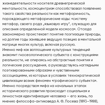
жизнедеятельности носителя древнегреческой
ментальности, космоцентризм способствовал появлению
такого свойства реальности как метафоричность,
порождающего метафорические коды: «систему
метафор, своего рода „языковую игру“, служащую для
описания определенной модели космоса». Отсюда
закономерно проистекает понятие поэтизации природы,
на долгие годы занявшее ведущую позицию в ментальной
матрице многих культур, включая русскую.
Именно миф как воплощение культурных тенденций
знакомит гносеологического субъекта с конструкциями
реальности, не опираясь на абстрактные понятия и
логические рассуждения, а руководствуясь наглядными
поэтизированными образами и чувственными
ассоциациями, из которых в условиях технократической
цивилизации возник феномен «графического субъекта».
Именно посредством мифа на начальных этапах
исторического развития происходит социальная и
личностная идентификация человека — его жизнь, по
мнению философа-антиковеда А. Ф. Лосева (1893–1988),