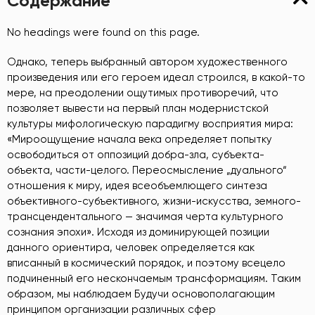
Содержание
No headings were found on this page.
Однако, теперь выбранный автором художественного
произведения или его героем идеал строился, в какой-то
мере, на преодолении ощутимых противоречий, что
позволяет вывести на первый план модернистской
культуры мифологическую парадигму восприятия мира:
«Мироощущение начала века определяет попытку
освободиться от оппозиций добра-зла, субъекта-
объекта, части-целого. Переосмысление „дуального“
отношения к миру, идея всеобъемлющего синтеза
объективного-субъективного, жизни-искусства, земного-
трансцендентального — значимая черта культурного
сознания эпохи». Исходя из доминирующей позиции
данного ориентира, человек определяется как
вписанный в космический порядок, и поэтому всецело
подчиненный его нескончаемым трансформациям. Таким
образом, мы наблюдаем Будучи основополагающим
принципом организации различных сфер