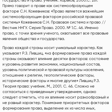
государства и права: учебник. Харьков, 2000.С. 261
.
Прямо говорит о праве как системообразующем
факторе С.Н. Кожевников: «Право является важнейшим
системообразующим фактором российской правовой
системы» Кожевников С.Н. Правовая система и право //
Вестник ННГУ. Серия Право. 2000. № 1.С. 46
. Именно
право, с точки зрения ученого, охватывает все правовые
явления общества и государства.
Право каждой страны носит уникальный характер. Как
указывает Р.З. Лившиц, «на формирование права каждой
страны оказывают влияние десятки факторов: состояние
и уровень развития экономики, национальный состав,
уровень политической и правовой культуры населения,
отношение к религии, геополитические факторы,
исторические факторы и многие другие» Лившиц Р.З.
Теория права: учебник. М., 2001. С. 46
. Сложно не
согласиться с приведенным утверждением, однако
следует отметить, что их влияние носит разнообразный и
не равный характер. Понимание приоритетных факторов
формирования права, выделение их из числа иных,