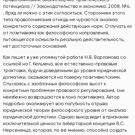
потенциала // Законодательство и экономика. 2008. №4.
. Вряд ли можно с этим согласиться. Сторонники этого
типа правопонимания отнюдь не чураются анализа
конкретного содержания действующих норм. Отлучать их
от позитивизма как философского направления,
пытающегося осмыслить реальную действительность,
нет достаточных оснований.
Как пишет в уже упомянутой работе Н.В. Варламова со
ссылкой на Г. Кельзена, все естественно-правовые
трактовки, будучи доведенными до уровня юридической
догматики, оказывается на поверку позитивистскими.
Спускаясь с заоблачных философских высот к
конкретным проблемам правового регулирования, они
неизбежно возвращаются в лоно позитивизма. Автор
подробно анализирует всю пагубность отрыва
юридической теории философского уровня от анализа
юридической догматики. Однако выход видит в признании
исключительной ценности либертарной концепции В.С.
Нерсенянца, которая, по ее мнению, способна создать