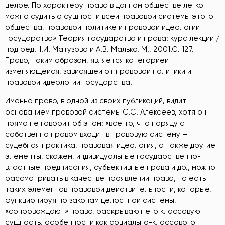
целое. По характеру права в данном обществе легко
можно судить о сущности всей правовой системы этого
общества, правовой политике и правовой идеологии
государства» Теория государства и права: курс лекций /
под ред.Н.И. Матузова и А.В. Малько. М., 2001.С. 127
.
Право, таким образом, является категорией
изменяющейся, зависящей от правовой политики и
правовой идеологии государства.
Именно право, в одной из своих публикаций, видит
основанием правовой системы С.С. Алексеев, хотя он
прямо не говорит об этом: «все то, что наряду с
собственно правом входит в правовую систему —
судебная практика, правовая идеология, а также другие
элементы, скажем, индивидуальные государственно-
властные предписания, субъективные права и др., можно
рассматривать в качестве проявлений права, то есть
таких элементов правовой действительности, которые,
функционируя по законам целостной системы,
«сопровождают» право, раскрывают его классовую
сущность, особенности как социально-классового