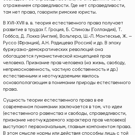
отражением справедливости. Где нет справедливости,
там нет права, говорили римские юристы.
В XVII-XVIII в. в. теория естественного права получает
развитие в трудах Г. Гроция, Б. Спинозы (Голландия), Т.
Гоббса, Д. Локка (Англия), Вольтера, Ш.-Л. Монтескье, Ж. —
Руссо (Франция), А.Н. Радищева (Россия) и др. В эпоху
буржуазно-демократических революций она
обогащается гуманистической концепцией прав
человека. Признание прав человека (на жизнь, свободу,
неприкосновенность, частную собственность и др.)
естественными и неотчуждаемыми явилось
основополагающим в понимании природы естественного
права.
Сущность теории естественного права в ее
современном понимании заключается в том, что идеи
(естественного равенства и свободы, справедливости,
признание неотчуждаемого характера прав человека)
выступают первоначальным, главным компонентом права.
В этом смысле нормы или действия способны лишь с той