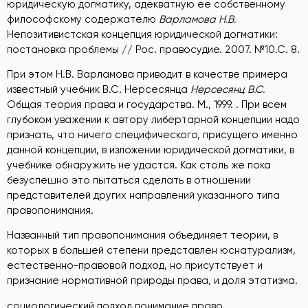
юридическую догматику, адекватную ее собственному
философскому содержателю
Варламова Н.В.
Непозитивистская концепция юридической догматики:
постановка проблемы // Рос. правосудие. 2007. №10.С. 8
.
При этом Н.В. Варламова приводит в качестве примера
известный учебник В.С. Нерсесянца
Нерсесянц В.С.
Общая теория права и государства. М., 1999.
. При всем
глубоком уважении к автору либертарной концепции надо
признать, что ничего специфического, присущего именно
данной концепции, в изложении юридической догматики, в
учебнике обнаружить не удастся. Как столь же пока
безуспешно это пытаться сделать в отношении
представителей других направлений указанного типа
правопонимания.
Названный тип правопонимания объединяет теории, в
которых в большей степени представлен юснатурализм,
естественно-правовой подход, но присутствует и
признание нормативной природы права, и доля этатизма.
социологический подход понимание право