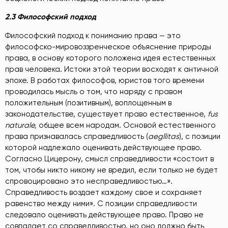
2.3 Философский подход
Философский подход к пониманию права — это
философско-мировоззренческое объяснение природы
права, в основу которого положена идея естественных
прав человека. Истоки этой теории восходят к античной
эпохе. В работах философов, юристов того времени
проводилась мысль о том, что наряду с правом
положительным (позитивным), воплощенным в
законодательстве, существует право естественное,
fus
naturale,
общее всем народам. Основой естественного
права признавалась справедливость (
aegllitas
), с позиции
которой надлежало оценивать действующее право.
Согласно Цицерону, смысл справедливости «состоит в
том, чтобы никто никому не вредил, если только не будет
спровоцировано это несправедливостью…».
Справедливость воздает каждому свое и сохраняет
равенство между ними». С позиции справедливости
следовало оценивать действующее право. Право не
совпадает со справедливостью, но оно должно быть