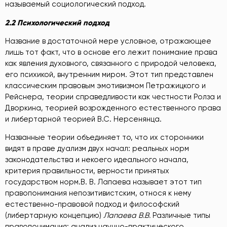
называемый социологический подход.
2.2 Психологический подход
Название в достаточной мере условное, отражающее
лишь тот факт, что в основе его лежит понимание права
как явления духовного, связанного с природой человека,
его психикой, внутренним миром. Этот тип представлен
классическим правовым эмотивизмом Петражицкого и
Рейснера, теории справедливости как честности Ролза и
Дворкина, теорией возрожденного естественного права
и либертарной теорией В.С. Нерсенянца.
Названные теории объединяет то, что их сторонники
видят в праве дуализм двух начал: реальных норм
законодательства и некоего идеального начала,
критерия правильности, верности принятых
государством норм.В. В. Лапаева называет этот тип
правопонимания непозитивистским, относя к нему
естественно-правовой подход и философский
(либертарную концепцию)
Лапаева В.В.
Различные типы
правопонимания: анализ научно-практического