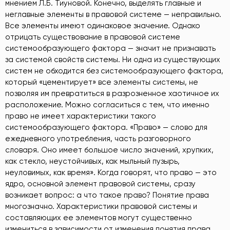
мнением Л.Б. Тиуновой. Конечно, выделять главные и
неглавные элементы в правовой системе — неправильно.
Все элементы имеют одинаковое значение. Однако
отрицать существование в правовой системе
системообразующего фактора — значит не признавать
за системой свойств системы. Ни одна из существующих
систем не обходится без системообразующего фактора,
который «цементирует» все элементы системы, не
позволяя им превратиться в разрозненное хаотичное их
расположение. Можно согласиться с тем, что именно
право не имеет характеристики такого
системообразующего фактора. «Право» — слово для
ежедневного употребления, часть разговорного
словаря. Оно имеет большое число значений, хрупких,
как стекло, неустойчивых, как мыльный пузырь,
неуловимых, как время». Когда говорят, что право — это
ядро, основной элемент правовой системы, сразу
возникает вопрос: а что такое право? Понятие права
многозначно. Характеристики правовой системы и
составляющих ее элементов могут существенно
измениться в зависимости от изменения понятия права.