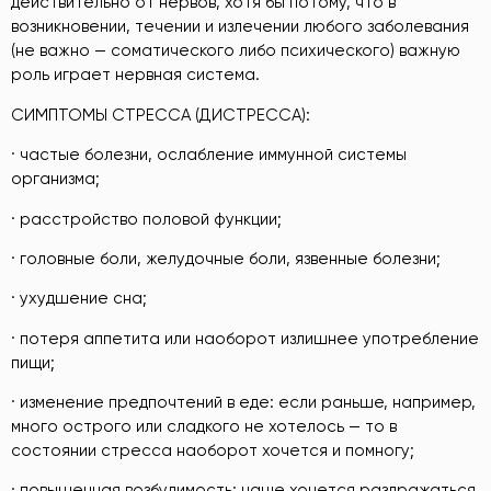
действительно от нервов, хотя бы потому, что в
возникновении, течении и излечении любого заболевания
(не важно — соматического либо психического) важную
роль играет нервная система.
СИМПТОМЫ СТРЕССА (ДИСТРЕССА):
· частые болезни, ослабление иммунной системы
организма;
· расстройство половой функции;
· головные боли, желудочные боли, язвенные болезни;
· ухудшение сна;
· потеря аппетита или наоборот излишнее употребление
пищи;
· изменение предпочтений в еде: если раньше, например,
много острого или сладкого не хотелось — то в
состоянии стресса наоборот хочется и помногу;
· повышенная возбудимость: чаще хочется раздражаться,