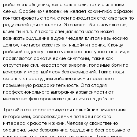
работе и к общению, как с коллегами, так и с членами
семьи. Особенно человек не желает каким-либо образом
контактировать с теми, с кем приходится сталкиваться по
роду своей деятельности. Это может быть начальство,
клиенты и т.п. У такого специалиста часто может
возникать ощущение в духе «неделя длится невыносимо
долго», «четверг кажется пятницей» и прочих. К концу
рабочей недели у такого человека наступает апатия, и
проявляются соматические симптомы, такие как
отсутствие сил, недостаток энергии, головные боли по
вечерам и «мертвый» сон без сновидений. Такие люди
склонны к простудным заболеваниям и проявляют
повышенную раздражительность. Эта стадия
профессионального выгорания в зависимости от
множества факторов может длиться от 5 до 15 лет.
Третий этап характеризуется полнейшим личностным
выгоранием, сопровождаемым потерей всякого
интереса к работе и жизни. Человеку свойственно
эмоциональное безразличие, ощущение беспрерывного
упадка сил и потеря остроты мышления. Такие люди