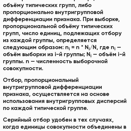
объёму типических групп, либо
пропорционально внутригрупповой
дифференциации признака. При выборке,
пропорциональной объёму типических
групп, число единиц, подлежащих отбору
из каждой группы, определяется
следующим образом: n
= n * N
/N, где n
—
i
i
i
объём выборки из i-й группы; N
— объём i-й
i
группы. n — численность выборочной
совокупности.
Отбор, пропорциональный
внутригрупповой дифференциации
признака, осуществляется на основе
использования внутригрупповых дисперсий
по каждой типической группе.
Серийный отбор удобен в тех случаях,
когда единицы совокупности объединены в