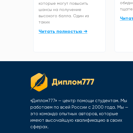
обидно
которые могут повысить
тщате
шансы на получение
высокого балла. Один из
Чита
таких
Читать полностью ➜
«Диплом777» — центр помощи студентам. Мы
работаем по всей России с 2000 года. Мы —
это команда опытных авторов, которые
имеют высочайшую квалификацию в своих
сферах.