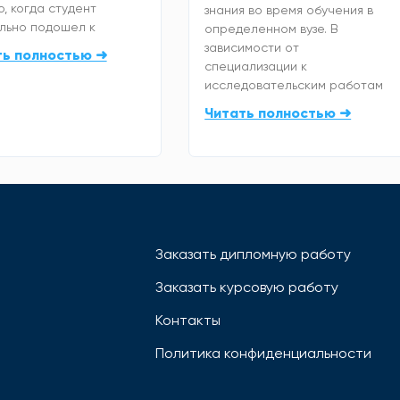
, когда студент
знания во время обучения в
льно подошел к
определенном вузе. В
зависимости от
ть полностью ➜
специализации к
исследовательским работам
Читать полностью ➜
Заказать дипломную работу
Заказать курсовую работу
Контакты
Политика конфиденциальности