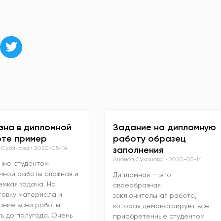
зна в дипломной
Задание на дипломную
те пример
работу образец
 Суханова
2020-05-14
заполнения
Анфиса Суханова
2020-05-14
ние студентом
мной работы сложная и
Дипломная — это
емкая задача. На
своеобразная
товку материала и
заключительная работа,
ание всей работы
которая демонстрирует все
ь до полугода. Очень
приобретенные студентом