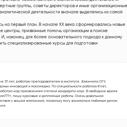
ертные группы, советы директоров и иные организационны
и аналитической деятельности вначале выделялись из самой
 на первый план. В начале XX века сформировались новые
е центры, призванные помочь организации в поиске
И, наконец, для более основательного подхода к данному
одить специализированные курсы для подготовки
не 37 лет, работаю преподавателем в институте. Закончила ОГУ,
рных инноваций и массмедиа. По специальности работаю 8 лет,
работаю над присвоением степени кандидата наук. В свободное время
ом777», пишу курсовые и дипломные работы. Очень довольная
еством с вашей компанией, поскольку могу заниматься любимым делом
ьги.