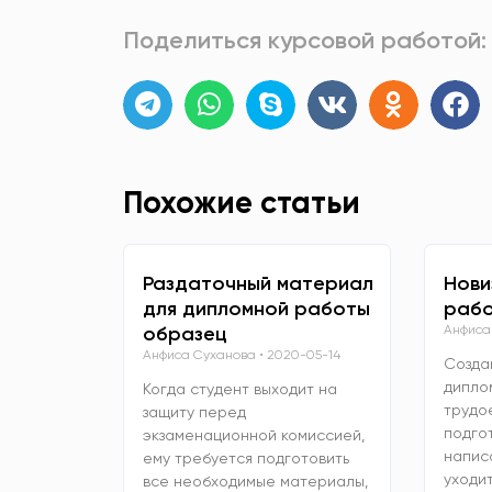
Поделиться курсовой работой:
Похожие статьи
Раздаточный материал
Нови
для дипломной работы
рабо
образец
Анфиса
Анфиса Суханова
2020-05-14
Созда
дипло
Когда студент выходит на
трудо
защиту перед
подго
экзаменационной комиссией,
напис
ему требуется подготовить
уходит
все необходимые материалы,