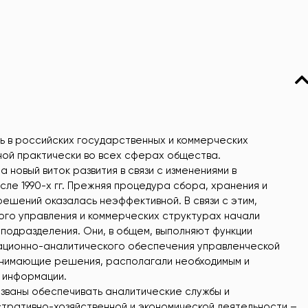
 в российских государственных и коммерческих
ной практически во всех сферах общества.
 новый виток развития в связи с изменениями в
ле 1990-х гг. Прежняя процедура сбора, хранения и
решений оказалась неэффективной. В связи с этим,
ого управления и коммерческих структурах начали
одразделения. Они, в общем, выполняют функции
ационно-аналитического обеспечения управленческой
ринимающие решения, располагали необходимым и
 информации.
званы обеспечивать аналитические службы и
стративно-хозяйственной и экономической деятельности –