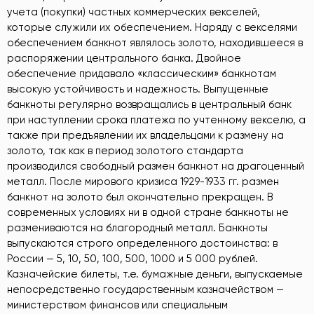
учета (покупки) частных коммерческих векселей,
которые служили их обеспечением. Наряду с векселями
обеспечением банкнот являлось золото, находившееся в
распоряжении центрального банка. Двойное
обеспечение придавало «классическим» банкнотам
высокую устойчивость и надежность. Выпущенные
банкноты регулярно возвращались в центральный банк
при наступлении срока платежа по учтенному векселю, а
также при предъявлении их владельцами к размену на
золото, так как в период золотого стандарта
производился свободный размен банкнот на драгоценный
металл. После мирового кризиса 1929-1933 гг. размен
банкнот на золото был окончательно прекращен. В
современных условиях ни в одной стране банкноты не
размениваются на благородный металл. Банкноты
выпускаются строго определенного достоинства: в
России — 5, 10, 50, 100, 500, 1000 и 5 000 рублей.
Казначейские билеты, т.е. бумажные деньги, выпускаемые
непосредственно государственным казначейством —
министерством финансов или специальным