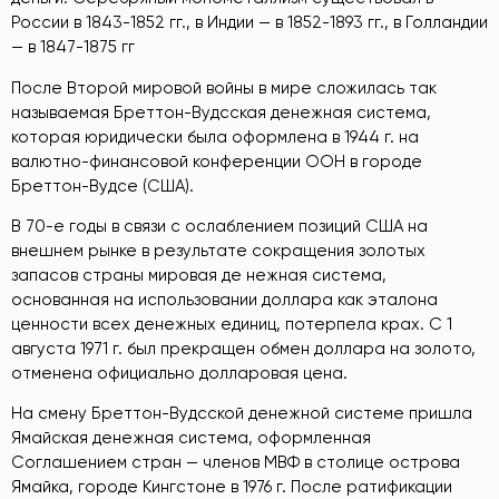
России в 1843-1852 гг., в Индии — в 1852-1893 гг., в Голландии
— в 1847-1875 гг
После Второй мировой войны в мире сложилась так
называемая Бреттон-Вудсская денежная система,
которая юридически была оформлена в 1944 г. на
валютно-финансовой конференции ООН в городе
Бреттон-Вудсе (США).
В 70-е годы в связи с ослаблением позиций США на
внешнем рынке в результате сокращения золотых
запасов страны мировая де нежная система,
основанная на использовании доллара как эталона
ценности всех денежных единиц, потерпела крах. С 1
августа 1971 г. был прекращен обмен доллара на золото,
отменена официально долларовая цена.
На смену Бреттон-Вудсской денежной системе пришла
Ямайская денежная система, оформленная
Соглашением стран — членов МВФ в столице острова
Ямайка, городе Кингстоне в 1976 г. После ратификации