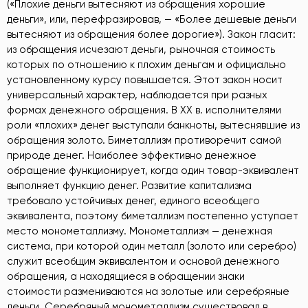
(«Плохие деньги вытесняют из обращения хорошие
деньги», или, перефразировав, — «Более дешевые деньги
вытесняют из обращения более дорогие»). Закон гласит:
из обращения исчезают деньги, рыночная стоимость
которых по отношению к плохим деньгам и официально
установленному курсу повышается. Этот закон носит
универсальный характер, наблюдается при разных
формах денежного обращения. В XX в. исполнителями
роли «плохих» денег выступали банкноты, вытеснявшие из
обращения золото. Биметаллизм противоречит самой
природе денег. Наиболее эффективно денежное
обращение функционирует, когда один товар-эквивалент
выполняет функцию денег. Развитие капитализма
требовало устойчивых денег, единого всеобщего
эквивалента, поэтому биметаллизм постепенно уступает
место монометаллизму. Монометаллизм — денежная
система, при которой один металл (золото или серебро)
служит всеобщим эквивалентом и основой денежного
обращения, а находящиеся в обращении знаки
стоимости размениваются на золотые или серебряные
деньги. Серебряный монометаллизм существовал в