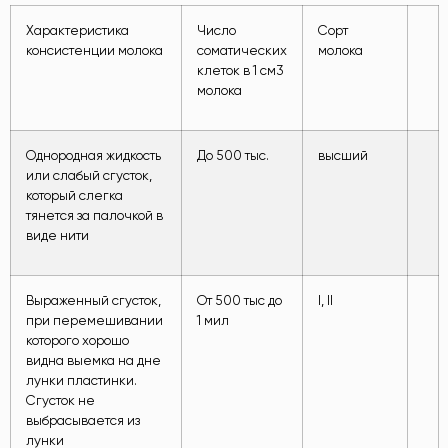
Характеристика
Число
Сорт
консистенции молока
соматических
молока
клеток в 1 см3
молока
Однородная жидкость
До 500 тыс.
высший
или слабый сгусток,
который слегка
тянется за палочкой в
виде нити
Выраженный сгусток,
От 500 тыс до
I, II
при перемешивании
1 мил
которого хорошо
видна выемка на дне
лунки пластинки.
Сгусток не
выбрасывается из
лунки