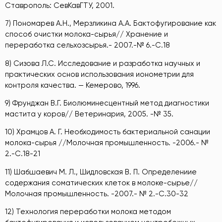
Ставрополь: СевКавГТУ, 2001.
7) Пономарев А.Н., Мерзликина А.А. Бактофугирование как
способ очистки молока-сырья// Хранение и
переработка сельхозсырья.- 2007.-№ 6.-С.18
8) Сизова Л.С. Исследование и разработка научных и
практических основ использования ионометрии для
контроля качества. — Кемерово, 1996.
9) Фрунджан В.Г. Биолюминесцентный метод диагностики
мастита у коров// Ветеринария, 2005. -№ 35.
10) Храмцов А. Г. Необходимость бактериальной санации
молока-сырья //Молочная промышленность. -2006.- №
2.-С.18-21
11) Шабшаевич М. Л., Шидловская В. П. Определениие
содержания соматических клеток в молоке-сырье//
Молочная промышленность. -2007.- № 2.-С.30-32
12) Технология переработки молока методом