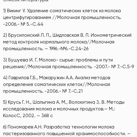
1) Викинг У. Удаление соматических клеток из молока
центрифугированием //Молочная промышленность.
-2006.- № 5.-С.44
2) Брусилоиский Л. П., Шидловская В. П. Ионометрический
метод контроля нормального молока//Молочная
промышленность. — 1996.-№6.-С.24-26
3) Бушуева И. Г. Молоко- сырье: проблемы и пути
решения//Молочная промышленность. -2007.- № 7.-С.5-9
4) Гаврилов Г.Б., Макаружин А.А. Анализ методов
определения соматических клеток//Молочная
промышленность. -2006.- № 7.-С.21
5) Крусь Г. Н., Шалыгина А. М., Волокитина 3. В. Методы
исследования молока и молочных продуктов.— М.:
КолосС, 2002. — 368 с
6) Пономарев А.Н. Разработка технологии молока
пастеризованного повышенной хранимоспособности. —