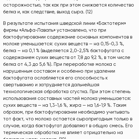
осторожностью, так как при этом снижается количество
белка и, как следствие, выход сыра. (12)
В результате испытания шведской линии «Бактотерм»
фирмы «Альфа-Лавапь» установлено, что при
бактофугировании содержание основных компонентов в
молоке уменьшается: сухих веществ — на 0,15-0,3 %,
белка — на 0,1 % (выделяется 2,0-2,5% бактофугата с
содержанием сухих веществ от 7,8 до 9,2 %, в том числе
белка от 4,3 до 5,6 %). При переработке молока с
нарушенным составом и особенно при удалении
бактофугата ослабляется его способность к
свертыванию и затрудняется дальнейшая
технологическая обработка сгустка. При этом степень
использования составных частей молока уменьшается:
сухих веществ — на 1,3-1,6 %, жира — на 1,6-1,9 %. Таким
образом, при бактофугировании необходимо учитывать
тот факт, что молоко остается сыропригодным только в
случае, когда бактофугат добавляют в общую смесь. Его
термическая обработка не влияет отрицательно на