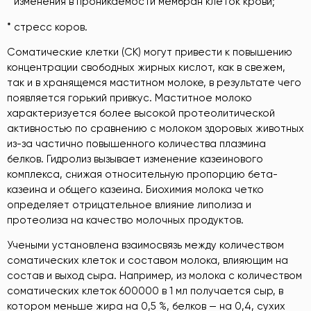
* изменения в проникаемости мембран клеток крови;
* стресс коров.
Соматические клетки (СК) могут привести к повышению
концентрации свободных жирных кислот, как в свежем,
так и в хранящемся маститном молоке, в результате чего
появляется горький привкус. Маститное молоко
характеризуется более высокой протеолитической
активностью по сравнению с молоком здоровых животных
из-за частично повышенного количества плазмина
белков. Гидролиз вызывает изменение казеинового
комплекса, снижая относительную пропорцию бета-
казеина и общего казеина. Биохимия молока четко
определяет отрицательное влияние липолиза и
протеолиза на качество молочных продуктов.
Учеными установлена взаимосвязь между количеством
соматических клеток и составом молока, влияющим на
состав и выход сыра. Например, из молока с количеством
соматических клеток 600000 в 1 мл получается сыр, в
котором меньше жира на 0,5 %, белков — на 0,4, сухих