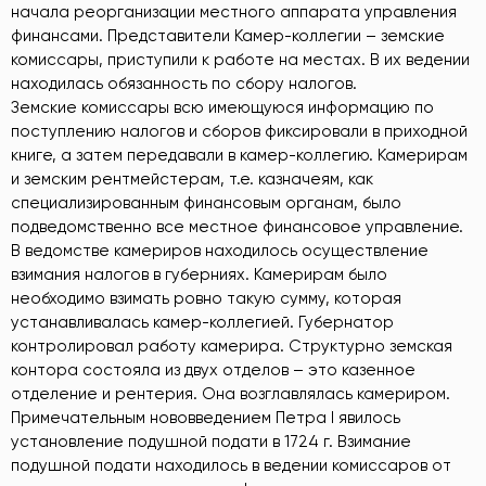
начала реорганизации местного аппарата управления
финансами. Представители Камер-коллегии – земские
комиссары, приступили к работе на местах. В их ведении
находилась обязанность по сбору налогов.
Земские комиссары всю имеющуюся информацию по
поступлению налогов и сборов фиксировали в приходной
книге, а затем передавали в камер-коллегию. Камерирам
и земским рентмейстерам, т.е. казначеям, как
специализированным финансовым органам, было
подведомственно все местное финансовое управление.
В ведомстве камериров находилось осуществление
взимания налогов в губерниях. Камерирам было
необходимо взимать ровно такую сумму, которая
устанавливалась камер-коллегией. Губернатор
контролировал работу камерира. Структурно земская
контора состояла из двух отделов – это казенное
отделение и рентерия. Она возглавлялась камериром.
Примечательным нововведением Петра I явилось
установление подушной подати в 1724 г. Взимание
подушной подати находилось в ведении комиссаров от