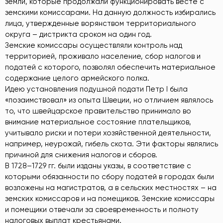
земли, которые продолжали функционировать весте с
земскими комиссарами. На данную должность избирались
лица, утвержденные ворянством территориального
округа – дистрикта сроком на один год.
Земские комиссары осуществляли контроль над
территорией, проживало население, сбор налогов и
податей с которого, позволял обеспечить материальное
содержание целого армейского полка.
Идею установления подушной подати Петр I была
«позаимствовал» из опыта Швеции, но отличием являлось
то, что швейцарское правительство принимало во
внимание материальное состояние плательщиков,
учитывало риски и потери хозяйственной деятельности,
например, неурожай, гибель скота. Эти факторы являлись
причиной для снижения налогов и сборов.
В 1728–1729 гг. были изданы указы, в соответствие с
которыми обязанности по сбору податей в городах были
возложены на магистратов, а в сельских местностях – на
земских комиссаров и на помещиков. Земские комиссары
и помещики отвечали за своевременность и полноту
налоговых выплат крестьянами.