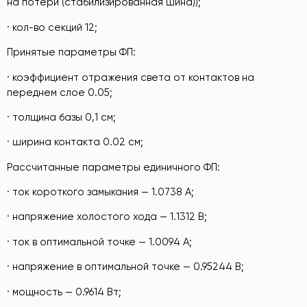
на потери (стабилизированная шина));
· кол-во секций 12;
Принятые параметры ФП:
· коэффициент отражения света от контактов на
переднем слое 0.05;
· толщина базы 0,1 см;
· ширина контакта 0.02 см;
Рассчитанные параметры единичного ФП:
· ток короткого замыкания — 1.0738 А;
· напряжение холостого хода — 1.1312 В;
· ток в оптимальной точке — 1.0094 А;
· напряжение в оптимальной точке — 0.95244 В;
· мощность — 0.9614 Вт;