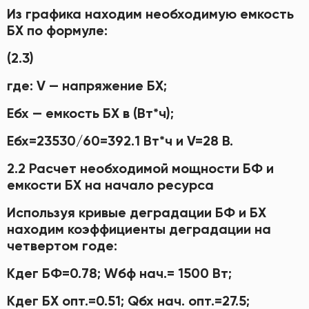
Из графика находим необходимую емкость
БХ по формуле:
(2.3)
где: V — напряжение БХ;
Ебх — емкость БХ в (Вт*ч);
Ебх=23530/60=392.1 Вт*ч и V=28 В.
2.2 Расчет необходимой мощности БФ и
емкости БХ на начало ресурса
Используя кривые деградации БФ и БХ
находим коэффициенты деградации на
четвертом годе:
Кдег БФ=0.78; Wбф нач.= 1500 Вт;
Кдег БХ опт.=0.51; Qбх нач. опт.=27.5;