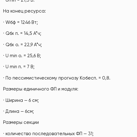
· Umin = 27,3 В.
На конец ресурса:
· Wбф = 1246 Вт;
· Qбх п. = 14,5 А*ч;
· Qбх о. = 22,9 А*ч;
· U min o. = 25,6 В;
· U min п. = 7 В;
· По пессимистическому прогнозу Kобесп. = 0,8.
Размеры единичного ФП и модуля:
· Ширина — 6 см;
· Длина — 6см;
Размеры секции
· количество последовательных ФП — 31;