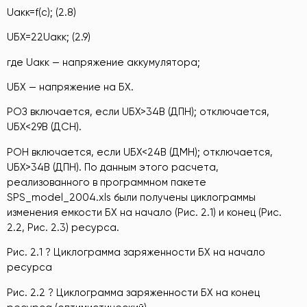
Uакк=f(c); (2.8)
UБХ=22Uакк; (2.9)
где Uакк — напряжение аккумулятора;
UБХ — напряжение на БХ.
РОЗ включается, если UБХ>34В (ДПН); отключается,
UБХ<29В (ДСН).
РОН включается, если UБХ<24В (ДМН); отключается,
UБХ>34В (ДПН). По данным этого расчета,
реализованного в программном пакете
SPS_model_2004.xls были получены циклограммы
изменения емкости БХ на начало (Рис. 2.1) и конец (Рис.
2.2, Рис. 2.3) ресурса.
Рис. 2.1 ? Циклограмма заряженности БХ на начало
ресурса
Рис. 2.2 ? Циклограмма заряженности БХ на конец