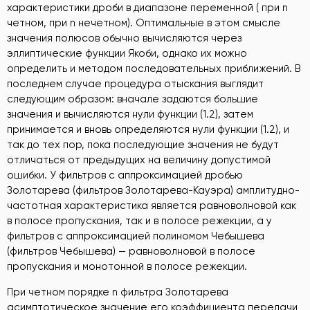
характеристики дроби в диапазоне переменной ( при n
четном, при n нечетном). Оптимальные в этом смысле
значения полюсов обычно вычисляются через
эллиптические функции Якоби, однако их можно
определить и методом последовательных приближений. В
последнем случае процедура отыскания выглядит
следующим образом: вначале задаются большие
значения и вычисляются нули функции (1.2), затем
принимается и вновь определяются нули функции (1.2), и
так до тех пор, пока последующие значения не будут
отличаться от предыдущих на величину допустимой
ошибки. У фильтров с аппроксимацией дробью
Золотарева (фильтров Золотарева-Кауэра) амплитудно-
частотная характеристика является равноволновой как
в полосе пропускания, так и в полосе режекции, а у
фильтров с аппроксимацией полиномом Чебышева
(фильтров Чебышева) — равноволновой в полосе
пропускания и монотонной в полосе режекции.
При четном порядке n фильтра Золотарева
асимптотическое значение его коэффициента передачи