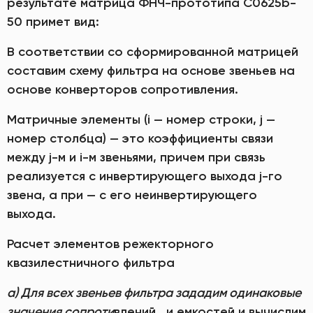
результате матрица ФНЧ-прототипа C0625b-
50 примет вид:
В соответствии со сформированной матрицей
составим схему фильтра на основе звеньев на
основе конверторов сопротивления.
Матричные элементы (i — номер строки, j —
номер столбца) — это коэффициенты связи
между j-м и i-м звеньями, причем при связь
реализуется с инвертирующего выхода j-го
звена, а при — c его неинвертирующего
выхода.
Расчет элементов режекторного
квазилестничного фильтра
а) Для всех звеньев фильтра зададим одинаковые
значения сопроти
влений , и емкостей и вычислим