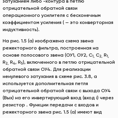
затуханием либо -контура в петлю
отрицательной обратной связи
операционного усилителя с бесконечным
коэффициентом усиления ( — это конверторная
индуктивность).
На рис. 1.5 (а) изображена схема звена
режекторного фильтра, построенная на
основе полосового звена (ОУ1, ОУ2, C
C
R
1
,
2
,
1
,
R
R
, R
), включенного в петлю отрицательной
2
,
4
5
обратной связи ОУ4. Для реализации
ненулевого затухания в схеме рис. 3.8, а
используется дополнительная петля
отрицательной обратной связи с выхода ОУ4
(Вых) на его инвертирующий вход (вход i) через
резистор . Функции передачи с входов и
режекторного звена рис. 1.5 (а) имеют вид