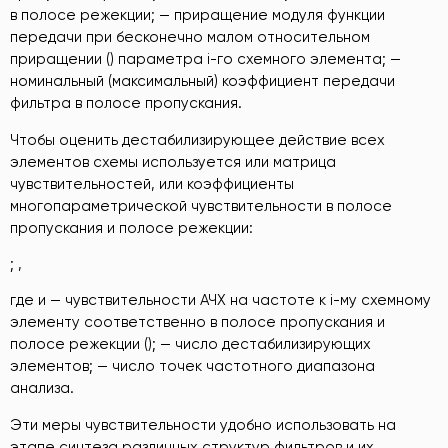
в полосе режекции; — приращение модуля функции
передачи при бесконечно малом относительном
приращении () параметра i-го схемного элемента; —
номинальный (максимальный) коэффициент передачи
фильтра в полосе пропускания.
Чтобы оценить дестабилизирующее действие всех
элементов схемы используется или матрица
чувствительностей, или коэффициенты
многопараметрической чувствительности в полосе
пропускания и полосе режекции:
; ,
где и — чувствительности АЧХ на частоте к i-му схемному
элементу соответственно в полосе пропускания и
полосе режекции (); — число дестабилизирующих
элементов; — число точек частотного диапазона
анализа.
Эти меры чувствительности удобно использовать на
этапе синтеза различных структур фильтров и их