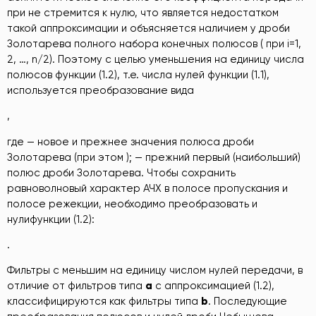
при не стремится к нулю, что является недостатком
такой аппроксимации и объясняется наличием у дроби
Золотарева полного набора конечных полюсов ( при i=1,
2, …, n/2). Поэтому с целью уменьшения на единицу числа
полюсов функции (1.2), т.е. числа нулей функции (1.1),
используется преобразование вида
,
где — новое и прежнее значения полюса дроби
Золотарева (при этом ); — прежний первый (наибольший)
полюс дроби Золотарева. Чтобы сохранить
равноволновый характер АЧХ в полосе пропускания и
полосе режекции, необходимо преобразовать и
нулифункции (1.2):
.
Фильтры с меньшим на единицу числом нулей передачи, в
отличие от фильтров типа
a
с аппроксимацией (1.2),
классифицируются как фильтры типа
b
. Последующие