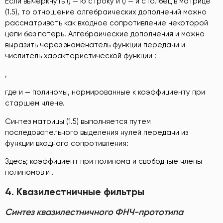
Если вычеркнуть () — ю строку и () — й столбец в матрице
(1.5), то отношение алгебраических дополнений можно
рассматривать как входное сопротивление некоторой
цепи без потерь. Алгебраические дополнения и можно
выразить через знаменатель функции передачи и
числитель характеристической функции :
,
где и — полиномы, нормированные к коэффициенту при
старшем члене.
Синтез матрицы (1.5) выполняется путем
последовательного выделения нулей передачи из
функции входного сопротивления:
Здесь; коэффициент при полинома и свободные члены
полиномов и .
4.
Квазилестничные фильтры
Синтез квазилестничного ФНЧ-прототипа