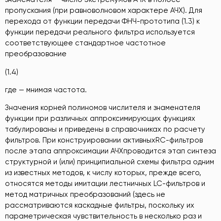
пропускания (при равноволновом характере АЧХ). Для
перехода от функции передачи ФНЧ-прототипа (1.3) к
функции передачи реального фильтра используется
соответствующее стандартное частотное
преобразование
(1.4)
где — мнимая частота.
Значения корней полиномов числителя и знаменателя
функции при различных аппроксимирующих функциях
табулированы и приведены в справочниках по расчету
фильтров. При конструировании активныхRC-фильтров
после этапа аппроксимации АЧХпроводится этап синтеза
структурной и (или) принципиальной схемы фильтра одним
из известных методов, к числу которых, прежде всего,
относятся методы имитации лестничных LC-фильтров и
метод матричных преобразований (здесь не
рассматриваются каскадные фильтры, поскольку их
параметрическая чувствительность в несколько раз и