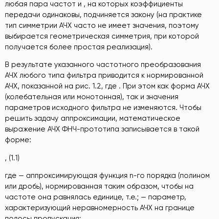
любая пара частот и , на которых коэффициенты
передачи одинаковы, подчиняется закону (на практике
тип симметрии АЧХ часто не имеет значения, поэтому
выбирается геометрическая симметрия, при которой
получается более простая реализация).
В результате указанного частотного преобразования
АЧХ любого типа фильтра приводится к нормированной
АЧХ, показанной на рис. 1.2, где . При этом как форма АЧХ
(колебательная или монотонная), так и значения
параметров исходного фильтра не изменяются. Чтобы
решить задачу аппроксимации, математическое
выражение АЧХ ФНЧ-прототипа записывается в такой
форме:
, (1.1)
где — аппроксимирующая функция n-го порядка (полином
или дробь), нормированная таким образом, чтобы на
частоте она равнялась единице, т.е.; — параметр,
характеризующий неравномерность АЧХ на границе
полосы пропускания: .