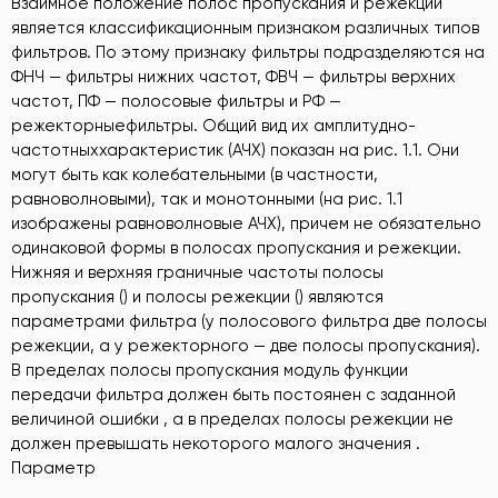
Взаимное положение полос пропускания и режекции
является классификационным признаком различных типов
фильтров. По этому признаку фильтры подразделяются на
ФНЧ — фильтры нижних частот, ФВЧ — фильтры верхних
частот, ПФ — полосовые фильтры и РФ —
режекторныефильтры. Общий вид их амплитудно-
частотныххарактеристик (АЧХ) показан на рис. 1.1. Они
могут быть как колебательными (в частности,
равноволновыми), так и монотонными (на рис. 1.1
изображены равноволновые АЧХ), причем не обязательно
одинаковой формы в полосах пропускания и режекции.
Нижняя и верхняя граничные частоты полосы
пропускания () и полосы режекции () являются
параметрами фильтра (у полосового фильтра две полосы
режекции, а у режекторного — две полосы пропускания).
В пределах полосы пропускания модуль функции
передачи фильтра должен быть постоянен с заданной
величиной ошибки , а в пределах полосы режекции не
должен превышать некоторого малого значения .
Параметр