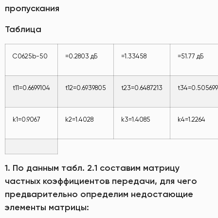
пропускания
Таблица
С0625b-50
=0.2803 дБ
=1.33458
=51.77 дБ
t11=0.6699104
t12=0.6939805
t23=0.6487213
t34=0.50569
k1=0.9067
k2=1.4028
k3=1.4085
k4=1.2264
1. По данным табл. 2.1 составим матрицу
частных коэффициентов передачи, для чего
предварительно определим недостающие
элементы матрицы: