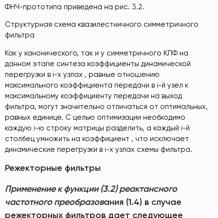
ФНЧ-прототипа приведена на рис. 3.2.
Структурная схема квазилестничного симметричного
фильтра
Как у канонического, так и у симметричного КЛФ на
данном этапе синтеза коэффициенты динамической
перегрузки в i-х узлах , равные отношению
максимального коэффициента передачи в i-й узел к
максимальному коэффициенту передачи на выход
фильтра, могут значительно отличаться от оптимальных,
равных единице. С целью оптимизации необходимо
каждую i-ю строку матрицы разделить, а каждый i-й
столбец умножить на коэффициент , что исключает
динамические перегрузки в i-х узлах схемы фильтра.
Режекторные фильтры
Применение к функции (3.2) реактансного
частотного преобразов
ания (1.4) в случае
режекторных фильтров дает следующее