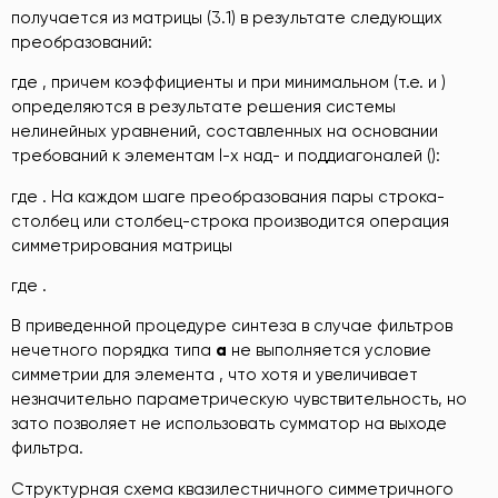
получается из матрицы (3.1) в результате следующих
преобразований:
где , причем коэффициенты и при минимальном (т.е. и )
определяются в результате решения системы
нелинейных уравнений, составленных на основании
требований к элементам l-х над- и поддиагоналей ():
где . На каждом шаге преобразования пары строка-
столбец или столбец-строка производится операция
симметрирования матрицы
где .
В приведенной процедуре синтеза в случае фильтров
нечетного порядка типа
a
не выполняется условие
симметрии для элемента , что хотя и увеличивает
незначительно параметрическую чувствительность, но
зато позволяет не использовать сумматор на выходе
фильтра.
Структурная схема квазилестничного симметричного