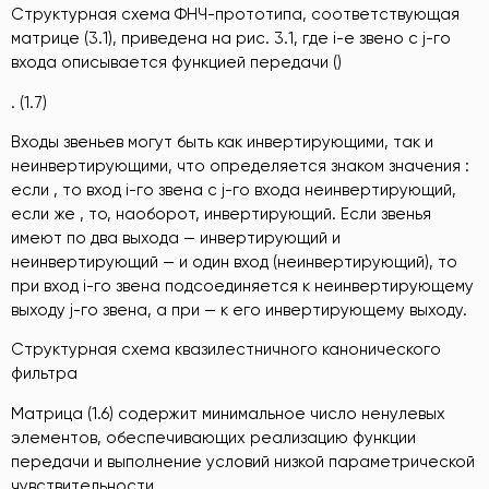
Структурная схема ФНЧ-прототипа, соответствующая
матрице (3.1), приведена на рис. 3.1, где i-е звено с j-го
входа описывается функцией передачи ()
. (1.7)
Входы звеньев могут быть как инвертирующими, так и
неинвертирующими, что определяется знаком значения :
если , то вход i-го звена с j-го входа неинвертирующий,
если же , то, наоборот, инвертирующий. Если звенья
имеют по два выхода — инвертирующий и
неинвертирующий — и один вход (неинвертирующий), то
при вход i-го звена подсоединяется к неинвертирующему
выходу j-го звена, а при — к его инвертирующему выходу.
Структурная схема квазилестничного канонического
фильтра
Матрица (1.6) содержит минимальное число ненулевых
элементов, обеспечивающих реализацию функции
передачи и выполнение условий низкой параметрической
чувствительности