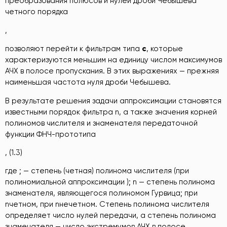
преобразования полюсов и нулей дроби Чебышева
четного порядка
,
позволяют перейти к фильтрам типа
c
, которые
характеризуются меньшим на единицу числом максимумов
АЧХ в полосе пропускания. В этих выражениях — прежняя
наименьшая частота нуля дроби Чебышева.
В результате решения задачи аппроксимации становятся
известными порядок фильтра n, а также значения корней
полиномов числителя и знаменателя передаточной
функции ФНЧ-прототипа
, (1.3)
где ; — степень (четная) полинома числителя (при
полиномиальной аппроксимации ); n — степень полинома
знаменателя, являющегося полиномом Гурвица; при
nчетном, при nнечетном. Степень полинома числителя
определяет число нулей передачи, а степень полинома
знаменателя — число экстремумов АЧХ в полосе