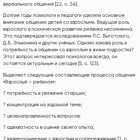
вербального общения [22, с. 34].
Долгие годы психологи и педагоги уделяли основное
внимание общению детей со взрослыми. Ведущая роль
взрослого в психическом развитии ребёнка несомненна.
Это подтверждается исследованиями Л.С. Выготского,
Д.Б. Эльконина и других учёных. Однако какова роль и
потребность в общении со взрослым в жизни подростка?
Этот вопрос интересовал психологов всегда, он
остаётся актуальным и сегодня [5, с. 123].
Выделяют следующие составляющие процесса общения
«Взрослый — ребенок»:
? потребность в уважении старших;
? концентрация на заданной теме;
? целенаправленность вопросов;
? адекватность в оценке своего опыта;
? взаимопонимание с взрослым и сопереживание [2, с.