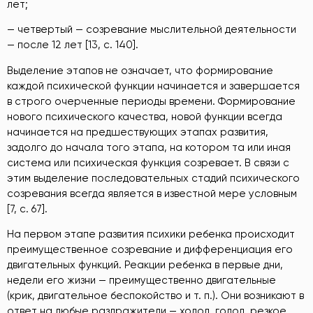
лет;
— четвертый — созревание мыслительной деятельности
— после 12 лет [13, с. 140].
Выделение этапов не означает, что формирование
каждой психической функции начинается и завершается
в строго очерченные периоды времени. Формирование
нового психического качества, новой функции всегда
начинается на предшествующих этапах развития,
задолго до начала того этапа, на котором та или иная
система или психическая функция созревает. В связи с
этим выделение последовательных стадий психического
созревания всегда является в известной мере условным
[7, с. 67].
На первом этапе развития психики ребенка происходит
преимущественное созревание и дифференциация его
двигательных функций. Реакции ребенка в первые дни,
недели его жизни — преимущественно двигательные
(крик, двигательное беспокойство и т. п.). Они возникают в
ответ на любые раздражители — холод, голод, резкое