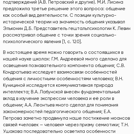
подтверждений (А.В. Петровский и другие). М.И. Лисина
предложила третье решение этого вопроса: общение
как особый вид деятельности. С позиции культурно-
исторической теории на значимость общения указывал
Эльконин Д.Б. Представитель гештальпсихологии К. Левин
рассматривал общение с точки зрения социально-
психологического явления [1, с. 120].
В настоящее время можно говорить о состоявшихся в
нашей науке школах: Г.М. Андреевой много сделано для
освещения познавательного компонента общения; С.В.
Кондратьева исследует взаимосвязи особенностей
общения с личностными особенностями человека; В.Н.
Кунициной исследуется коммуникативная природа
интеллекта; В.А. Лабунской внесён фундаментальный
вклад в изучение экспрессии человека и её роли в
общении; А.А. Леонтьев много сделал для понимания
закономерностей педагогического общения; Е.А.
Петрова заметно продвинула наше постижение нюансов
связей «человек — человек» через призму семиотики; Т.Н.
Ушакова последовательно осветила особенности