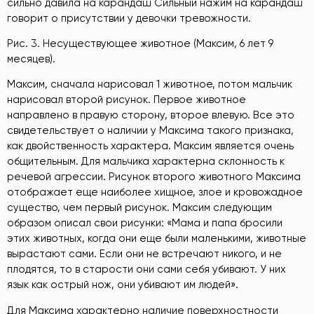
сильно давила на карандаш Сильный нажим на карандаш
говорит о присутствии у девочки тревожности.
Рис. 3. Несуществующее животное (Максим, 6 лет 9
месяцев).
Максим, сначала нарисовал 1 животное, потом мальчик
нарисовал второй рисунок. Первое животное
направлено в правую сторону, второе влевую. Все это
свидетельствует о наличии у Максима такого признака,
как двойственность характера. Максим является очень
общительным. Для мальчика характерна склонность к
речевой агрессии. Рисунок второго животного Максима
отображает еще наиболее хищное, злое и кровожадное
существо, чем первый рисунок. Максим следующим
образом описал свои рисунки: «Мама и папа бросили
этих животных, когда они еще были маленькими, животные
вырастают сами. Если они не встречают никого, и не
плодятся, то в старости они сами себя убивают. У них
язык как острый нож, они убивают им людей».
Для Максима характерно наличие поверхностности