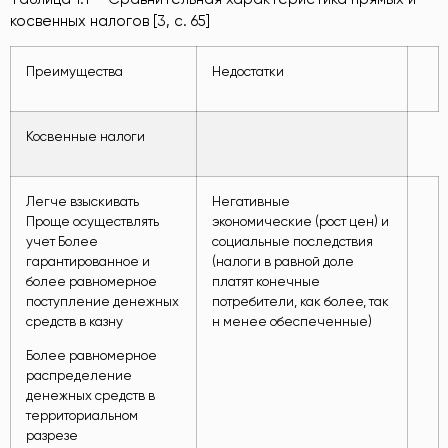
косвенных налогов [3, c. 65]
Преимущества
Недостатки
Косвенные налоги
Легче взыскивать
Негативные
Проще осуществлять
экономические (рост цен) и
учет Более
социальные последствия
гарантированное и
(налоги в равной доле
более равномерное
платят конечные
поступление денежных
потребители, как более, так
средств в казну
н менее обеспеченные)
Более равномерное
распределение
денежных средств в
территориальном
разрезе