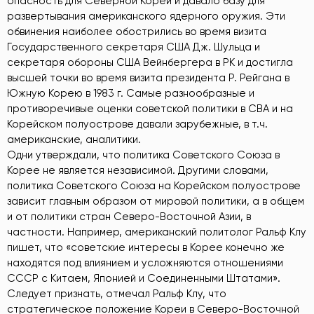
опасность для Северной Кореи и давало базу для
развертывания американского ядерного оружия. Эти
обвинения наиболее обострились во время визита
Государственного секретаря США Дж. Шульца и
секретаря обороны США Вейнбергера в РК и достигла
высшей точки во время визита президента Р. Рейгана в
Южную Корею в 1983 г. Самые разнообразные и
противоречивые оценки советской политики в СВА и на
Корейском полуострове давали зарубежные, в т.ч.
американские, аналитики.
Одни утверждали, что политика Советского Союза в
Корее не является независимой. Другими словами,
политика Советского Союза на Корейском полуострове
зависит главным образом от мировой политики, а в общем
и от политики стран Северо-Восточной Азии, в
частности. Например, американский политолог Ральф Клу
пишет, что «советские интересы в Корее конечно же
находятся под влиянием и усложняются отношениями
СССР с Китаем, Японией и Соединенными Штатами».
Следует признать, отмечал Ральф Клу, что
стратегическое положение Кореи в Северо-Восточной