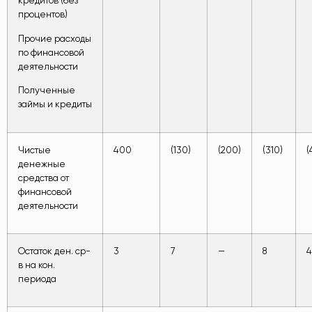
кредитов (без
процентов)
Прочие расходы
по финансовой
деятельности
Полученные
займы и кредиты
Чистые
400
(130)
(200)
(310)
(
денежные
средства от
финансовой
деятельности
Остаток ден. ср-
3
7
—
8
4
в на кон.
периода