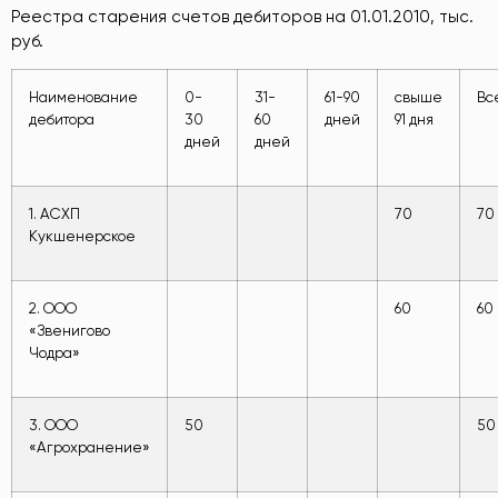
Реестра старения счетов дебиторов на 01.01.2010, тыс.
руб.
Наименование
0-
31-
61-90
свыше
Вс
дебитора
30
60
дней
91 дня
дней
дней
1. АСХП
70
70
Кукшенерское
2. ООО
60
60
«Звенигово
Чодра»
3. ООО
50
50
«Агрохранение»