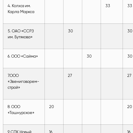
4. Колхоз им.
33
33
Карла Маркса
5. ОАО «ССРЗ
30
30
им. Бутякова»
6. ООО «Сайма»
30
30
7.ООО
27
27
«Звениговорем-
строй»
8. ООО
20
20
«Ташнурское»
9. СПК Новый
16
16