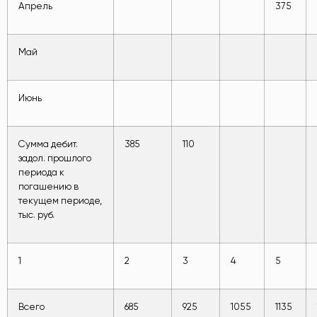
Апрель
375
Май
Июнь
Сумма дебит.
385
110
задол. прошлого
периода к
погашению в
текущем периоде,
тыс. руб.
1
2
3
4
5
Всего
685
925
1055
1135