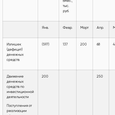
6мес.,
тыс.
руб.
Янв.
Февр.
Март
Апр.
Излишек
(597)
137
200
68
4
(дефицит)
денежных
средств
Движение
200
250
денежных
средств по
инвестиционной
деятельности
Поступления от
реализации