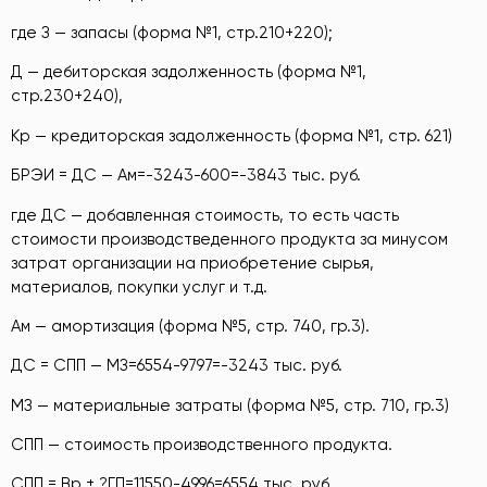
где З — запасы (форма №1, стр.210+220);
Д — дебиторская задолженность (форма №1,
стр.230+240),
Кр — кредиторская задолженность (форма №1, стр. 621)
БРЭИ = ДС — Ам=-3243-600=-3843 тыс. руб.
где ДС — добавленная стоимость, то есть часть
стоимости производстведенного продукта за минусом
затрат организации на приобретение сырья,
материалов, покупки услуг и т.д.
Ам — амортизация (форма №5, стр. 740, гр.3).
ДС = СПП — МЗ=6554-9797=-3243 тыс. руб.
МЗ — материальные затраты (форма №5, стр. 710, гр.3)
СПП — стоимость производственного продукта.
СПП = Вр ± ?ГП=11550-4996=6554 тыс. руб.