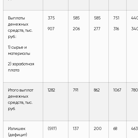
Выплаты
375
585
585
751
44
денежных
907
206
277
316
34
средств, тыс.
руб.:
1) сырье и
материалы
2) заработная
плата
Итого выплат
1282
791
862
1067
780
денежных
средств, тыс.
руб.
Излишек
(597)
137
200
68
463
(дефицит)