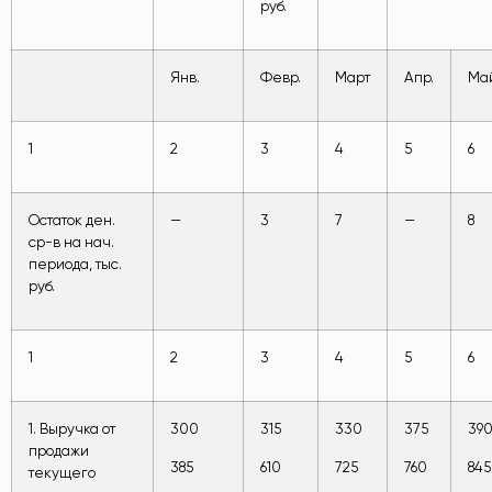
руб.
Янв.
Февр.
Март
Апр.
Ма
1
2
3
4
5
6
Остаток ден.
—
3
7
—
8
ср-в на нач.
периода, тыс.
руб.
1
2
3
4
5
6
1. Выручка от
300
315
330
375
39
продажи
385
610
725
760
845
текущего