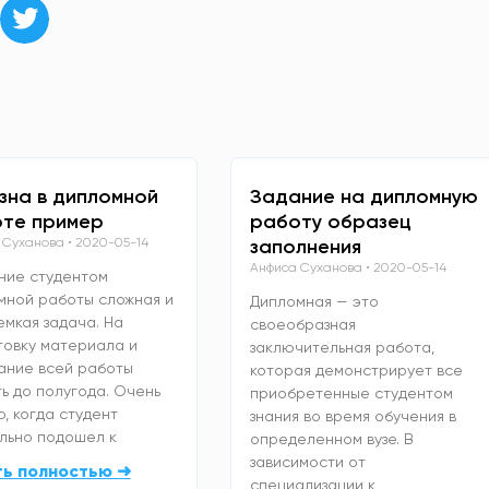
зна в дипломной
Задание на дипломную
те пример
работу образец
 Суханова
2020-05-14
заполнения
Анфиса Суханова
2020-05-14
ние студентом
мной работы сложная и
Дипломная — это
емкая задача. На
своеобразная
товку материала и
заключительная работа,
ание всей работы
которая демонстрирует все
ь до полугода. Очень
приобретенные студентом
, когда студент
знания во время обучения в
льно подошел к
определенном вузе. В
зависимости от
ть полностью ➜
специализации к