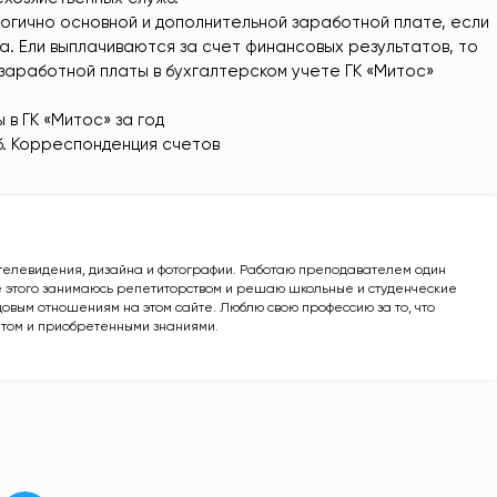
гично основной и дополнительной заработной плате, если
. Ели выплачиваются за счет финансовых результатов, то
и заработной платы в бухгалтерском учете ГК «Митос»
 в ГК «Митос» за год
б. Корреспонденция счетов
 телевидения, дизайна и фотографии. Работаю преподавателем один
ме этого занимаюсь репетиторством и решаю школьные и студенческие
овым отношениям на этом сайте. Люблю свою профессию за то, что
ытом и приобретенными знаниями.