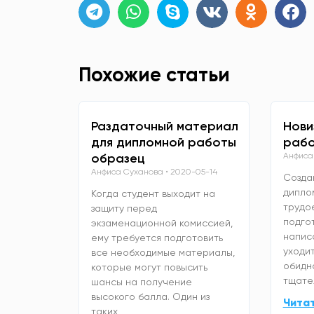
Похожие статьи
Раздаточный материал
Нови
для дипломной работы
рабо
образец
Анфиса
Анфиса Суханова
2020-05-14
Созда
дипло
Когда студент выходит на
трудо
защиту перед
подго
экзаменационной комиссией,
напис
ему требуется подготовить
уходит
все необходимые материалы,
обидно
которые могут повысить
тщате
шансы на получение
высокого балла. Один из
Чита
таких