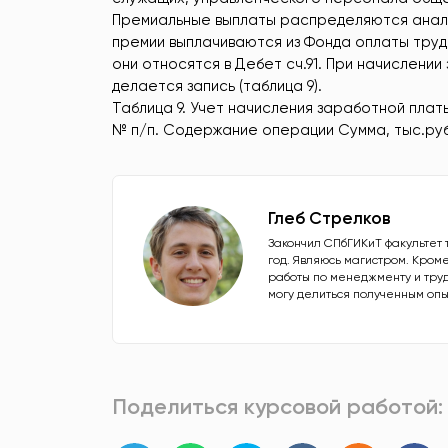
Премиальные выплаты распределяются анало
премии выплачиваются из Фонда оплаты труда
они относятся в Дебет сч.91. При начислени
делается запись (таблица 9).
Таблица 9. Учет начисления заработной платы
№ п/п. Содержание операции Сумма, тыс.ру
Глеб Стрелков
Закончил СПбГИКиТ факультет
год. Являюсь магистром. Кро
работы по менеджменту и труд
могу делиться полученным оп
Поделиться курсовой работой: