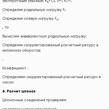
эксплуатации обычные. К
=1,3, V=1, К
=1.
Б
Т
Определим радиальную нагрузку F
:
r
Определим осевую нагрузку F
:
a
, то
Вычислим эквивалентную радиальную нагрузку:
Определим скорректированный расчетный ресурс в
миллионах оборотов:
.
Коэффициент .
Определяем скорректированный расчетный ресурс в
часах:
6
.
Расчет
шпонок
Шпоночные соединения проверяем
на смятие и срез узких граней