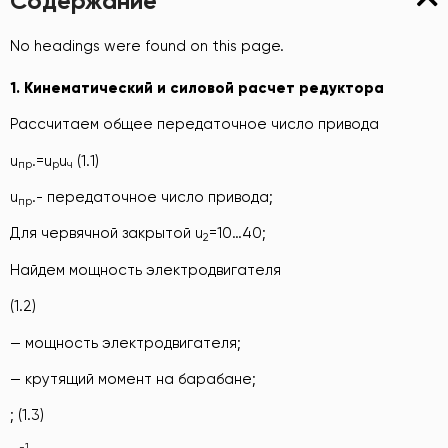
Содержание
No headings were found on this page.
1. Кинематический и силовой расчет
редуктора
Рассчитаем общее передаточное число привода
u
.=u
u
(1.1)
пр
р
ч
u
.- передаточное число привода;
пр
Для червячной закрытой u
=10…40;
2
Найдем мощность электродвигателя
(1.2)
— мощность электродвигателя;
— крутящий момент на барабане;
; (1.3)
-1