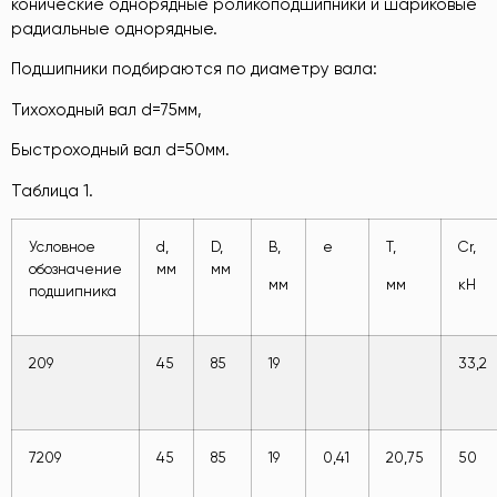
конические однорядные роликоподшипники и шариковые
радиальные однорядные.
Подшипники подбираются по диаметру вала:
Тихоходный вал d=75мм,
Быстроходный вал d=50мм.
Таблица 1.
Условное
d,
D,
В,
e
T,
Cr,
обозначение
мм
мм
мм
мм
кН
подшипника
209
45
85
19
33,2
7209
45
85
19
0,41
20,75
50