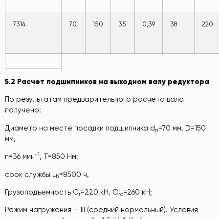
7314
70
150
35
0,39
38
220
5.2 Расчет подшипников на выходном валу редуктора
По результатам предварительного расчета вала
получено:
Диаметр на месте посадки подшипника d
=70 мм, D=150
п
мм,
-1
n=36 мин
, T=850 Нм;
срок службы L
=8500 ч,
h
Грузоподъемность C
=220 кН, C
=260 кН;
r
ro
Режим нагружения — III (средний нормальный). Условия