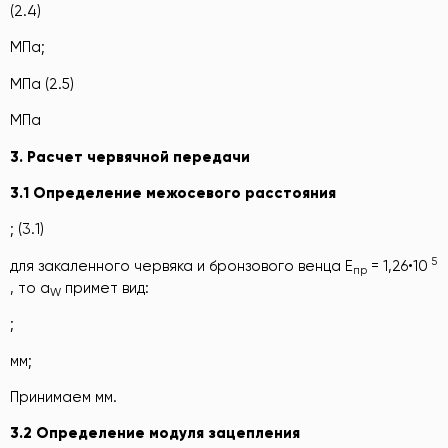
(2.4)
МПа;
МПа (2.5)
МПа
3. Расчет червячной передачи
3.1 Определение межосевого расстояния
; (3.1)
5
для закаленного червяка и бронзового венца E
= 1,26•10
пр
, то a
примет вид:
W
;
мм;
Принимаем мм.
3.2 Определение модуля зацепления