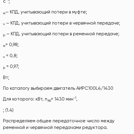
с
;
— КПД, учитывающий потери в муфте;
м
— КПД, учитывающий потери в червячной передаче;
ч
— КПД, учитывающий потери в ременной передаче;
р
= 0,98;
м
= 0,8;
ч
= 0,97;
р
Вт;
По каталогу выбираем двигатель АИРС100L4/1430
-1
Для которого: кВт, n
= 1430 мин
,
эд
; (1.4)
Распределяем общее передаточное число между
ременной и червячной передачами редуктора.