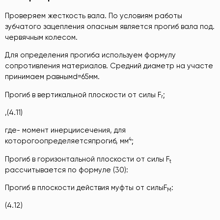
Проверяем жесткость вала. По условиям работы
зубчатого зацепления опасным является прогиб вала под.
червячным колесом.
Для определения прогиба используем формулу
сопротивления материалов. Средний диаметр на участе
принимаем равнымd=65мм.
Прогиб в вертикальной плоскости от силы F
;
r
,(4.11)
где- момент инерциисечения, для
4
которогоопределяетсяпрогиб, мм
;
Прогиб в горизонтальной плоскости от силы F
t
рассчитывается по формуле (30):
Прогиб в плоскости действия муфты от силыF
:
M
(4.12)