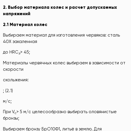
2. Выбор материала колес
и расчет допускаемых
напряжений
2.1 Материал колес
Выбираем материал для изготовления червяков: сталь
40Х закаленная
до HRC
> 45;
э
Материалы червячных колес выбираем в зависимости от
скорости
скольжения:
; (2.1)
м/с;
При V
> 5 м/с целесообразно выбирать оловянистые
c
бронзы;
Выбираем бронзу БрО10Ф1, литьё в землю. Для