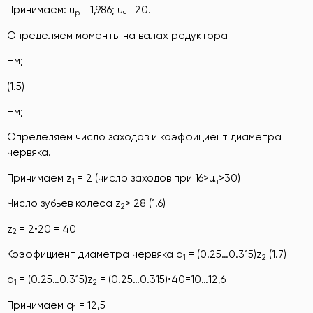
Принимаем: u
= 1,986; u
=20.
р
ч
Определяем моменты на валах редуктора
Нм;
(1.5)
Нм;
Определяем число заходов и коэффициент диаметра
червяка.
Принимаем z
= 2 (число заходов при 16>u
>30)
1
ч
Число зубьев колеса z
> 28 (1.6)
2
z
= 2•20 = 40
2
Коэффициент диаметра червяка q
= (0.25…0.315)z
(1.7)
1
2
q
= (0.25…0.315)z
= (0.25…0.315)•40=10…12,6
1
2
Принимаем q
= 12,5
1