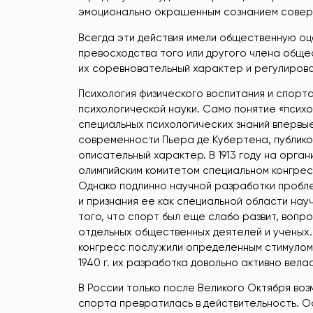
эмоционально окрашенным сознанием соверш
Всегда эти действия имели общественную оце
превосходства того или другого члена обще
их соревновательный характер и регулиров
Психология физического воспитания и спорт
психологической науки. Само понятие «псих
специальных психологических знаний впервые
современности Пьера де Кубертена, публико
описательный характер. В 1913 году на орга
олимпийским комитетом специальном конгрес
Однако подлинно научной разработки пробле
и признания ее как специальной области науч
того, что спорт был еще слабо развит, воп
отдельных общественных деятелей и ученых.
конгресс послужили определенным стимулом к
1940 г. их разработка довольно активно вела
В России только после Великого Октября воз
спорта превратилась в действительность. Ос