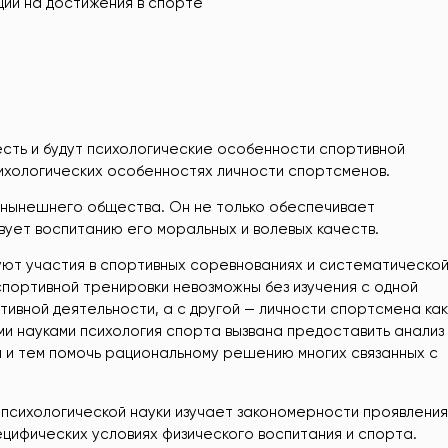
ии на достижения в спорте
есть и будут психологические особенности спортивной
сихологических особенностях личности спортсменов.
 нынешнего общества. Он не только обеспечивает
вует воспитанию его моральных и волевых качеств.
уют участия в спортивных соревнованиях и систематическо
спортивной тренировки невозможны без изучения с одной
ивной деятельности, а с другой — личности спортсмена как
ми науками психология спорта вызвана предоставить анализ
 и тем помочь рациональному решению многих связанных с
 психологической науки изучает закономерности проявления
пецифических условиях физического воспитания и спорта.