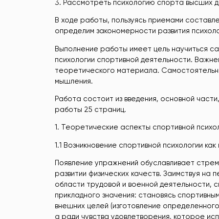
3. Рассмотреть психологию спорта высших 
В ходе работы, пользуясь приемами составле
определим закономерности развития психоло
Выполнение работы имеет цель научиться с
психологии спортивной деятельности. Важне
теоретического материала. Самостоятельна
мышления.
Работа состоит из введения, основной части
работы 25 страниц.
1. Теоретические аспекты спортивной психо
1.1 Возникновение спортивной психологии как
Появление упражнений обуславливает стремл
развитии физических качеств. Заимствуя на п
области трудовой и военной деятельности, с
прикладного значения: становясь спортивным
внешних целей (изготовление определенного 
а ради чувства удовлетворения, которое ис