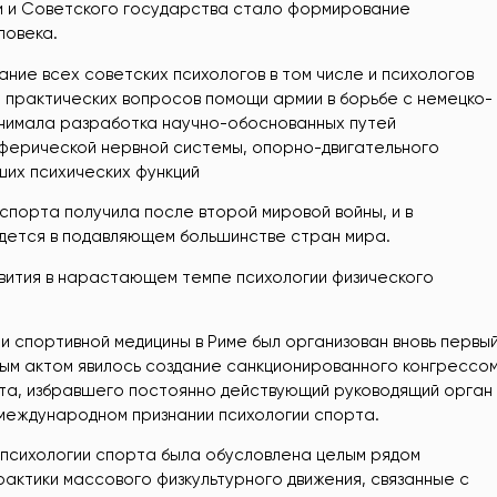
и и Советского государства стало формирование
ловека.
ние всех советских психологов в том числе и психологов
 практических вопросов помощи армии в борьбе с немецко-
анимала разработка научно-обоснованных путей
иферической нервной системы, опорно-двигательного
ших психических функций
спорта получила после второй мировой войны, и в
дется в подавляющем большинстве стран мира.
вития в нарастающем темпе психологии физического
ии спортивной медицины в Риме был организован вновь первы
ым актом явилось создание санкционированного конгрессо
а, избравшего постоянно действующий руководящий орган
 международном признании психологии спорта.
 психологии спорта была обусловлена целым рядом
актики массового физкультурного движения, связанные с