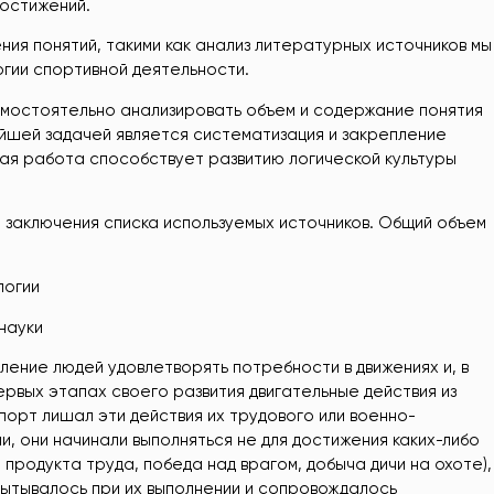
достижений.
ния понятий, такими как анализ литературных источников мы
гии спортивной деятельности.
амостоятельно анализировать объем и содержание понятия
йшей задачей является систематизация и закрепление
я работа способствует развитию логической культуры
, заключения списка используемых источников. Общий объем
логии
 науки
ение людей удовлетворять потребности в движениях и, в
ервых этапах своего развития двигательные действия из
порт лишал эти действия их трудового или военно-
и, они начинали выполняться не для достижения каких-либо
продукта труда, победа над врагом, добыча дичи на охоте),
пытывалось при их выполнении и сопровождалось