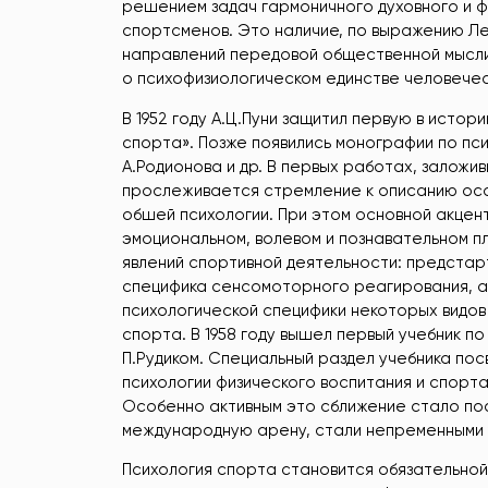
решением задач гармоничного духовного и ф
спортсменов. Это наличие, по выражению Ле
направлений передовой общественной мысли
о психофизиологическом единстве человечес
В 1952 году А.Ц.Пуни защитил первую в исто
спорта». Позже появились монографии по псих
А.Родионова и др. В первых работах, заложи
прослеживается стремление к описанию осо
обшей психологии. При этом основной акцент
эмоциональном, волевом и познавательном пл
явлений спортивной деятельности: предстар
специфика сенсомоторного реагирования, ав
психологической специфики некоторых видов 
спорта. В 1958 году вышел первый учебник по
П.Рудиком. Специальный раздел учебника по
психологии физического воспитания и спорт
Особенно активным это сближение стало по
международную арену, стали непременными у
Психология спорта становится обязательно