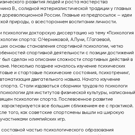
изического развития людей и роста мастерства
нина В., солидной материалистической традиции у главных
 дореволюционной России. Главные из предпосылок — идеи
кой природы, о всестороннем воспитании личности.
рии психологии докторскую диссертацию на тему «Психология
ологии спорта: О.Черниковой, А.Пуни, Г.Гагаевой,
вших основы становления спортивной психологии, четко
бенностей спортивной деятельности с позиции достижений
 был сделан на описании сложности спортивных действий в
ане. Несколько позднее началось изучение психических
товые и стартовые психические состояния, психотренинг,
томатизация двигательного навыка. Начато изучение
спорта. Стали издаваться сборники трудов по психологи
 психологии для институтов физической культуры, написанны
священ психологии спорта. Послевоенное развитие
а характеризуется все большим сближением ее с практикой.
сле того, как советские спортсмены вышли на широкую
частниками олимпийских игр.
й составной частью психологического образования