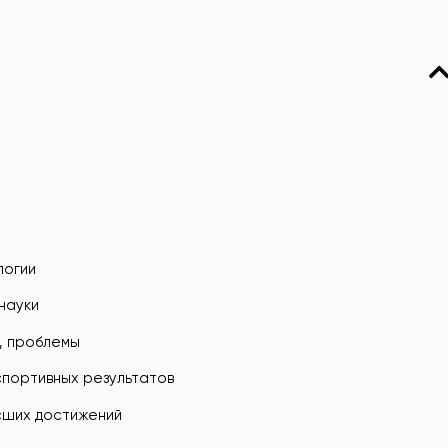
логии
 науки
, проблемы
спортивных результатов
сших достижений