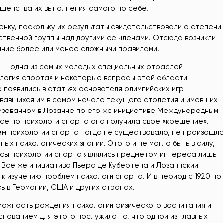
енства их выполнения самого по себе.
нку, поскольку их результаты свидетельствовали о степени
ственной группы над другими ее членами. Отсюда возникли
ание более или менее сложными правилами.
а — одна из самых молодых специальных отраслей
ология спорта» и некоторые вопросы этой области
 появились в статьях основателя олимпийских игр
вавшихся им в самом начале текущего столетия и имевших
низованном в Лозанне по его же инициативе Международным
се по психологи спорта она получила свое «крещение».
м психологии спорта тогда не существовало, не произошл
ных психологических знаний. Этого и не могло быть в силу,
росы психологии спорта являлись предметом интереса лишь
 Все же инициатива Пьера де Кубертена и Лозаннский
 изучению проблем психологи спорта. И в период с 1920 по
сь в Германии, США и других странах.
можность рождения психологии физического воспитания и
нованием для этого послужило то, что одной из главных