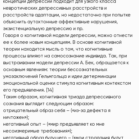
концепции депрессии подходит для узкого класса
невротических депрессивных расстройств и
расстройств адаптации, но недостаточно при попытке
объяснить аутохтонные аффективные нарушения,
экзистенциальную депрессию и пр.
Говоря о когнитивной модели депрессии, можно отнести
ее к более новым концепциям. В основе когнитивной
теории находится мысль о том, что когнитивные
процессы влияют на самосознание индивида. Так, при
выстраивании модели депрессии А. Бек, обращается к
основным явлениям: теории бессознательных
умозаключений Гельмгольца и идеи детерминации
эмоциональной оценки стимула когнитивным контекстом
его предъявления. [14]
Таким образом, когнитивная триада депрессивного
сознания выглядит следующим образом:
отрицательный образ себя – («из-за дефекта я
ничтожен»);
негативный опыт – («мир предъявляет ко мне
несоизмеримые требования»);
негативный образ будущего – («мои страдания будут