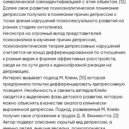
символической самоидентификацией с этим объектом. [12]
Далее свое развитие психоаналитическое понимание
депрессии получило в понимании причин депрессии с
точки зрения нарушений психосексуального развития на
ранних стадиях онтогенеза.
Несмотря на огромный вклад представителей
психоанализа в изучение причин депрессии,
психоаналитическая теория депрессивных нарушений
считается не конца дифференцированной по отношению
к разным видам и формам аффективных расстройств,
сводя их по сути дела к единообразной реакции на
депривацию.
Интерес вызывает подход М. Клеин, [10] которая
предприняла попытки дифференцировать «депрессивную
позицию». Необычность и свежеть взглядов Клейн
сводится к выделению фазы детского развития, которую
можно объяснять в качестве аналога клинически
выраженной депрессии. Подход, развиваемый М. Клейн
получил свое отражение в трудах Д. В. Винникотта. [3]
Автор подверг описанию скрытый вид депрессии, а
именно детей, внешне веселых, психологически