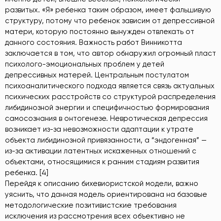
развитых. «Я» ребенка таким образом, имеет фальшивую
структуру, потому что ребенок зависим от депрессивной
матери, которую постоянно вынужден отвлекать от
данного состояния. Важность работ Винникотта
заключается в том, что автор обнаружил огромный пласт
психолого-эмоциональных проблем у детей
депрессивных матерей. Центральным постулатом
психоаналитического подхода является связь актуальных
психических расстройств со структурой распределения
либидинозной энергии и специфичностью формирования
самосознания в онтогенезе. Невротическая депрессия
возникает из-за невозможности адаптации к утрате
объекта либидинозной привязанности, а “эндогенная” —
из-за активации латентных искаженных отношений с
объектами, относящимися к ранним стадиям развития
ребенка. [4]
Перейдя к описанию бихевиористской модели, важно
уяснить, что данная модель ориентирована на базовые
методологические позитивистские требования
исключения из рассмотрения всех объективно не