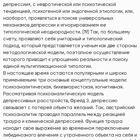
депрессии», с невротической или психотической
тенденцией, психогенной или эндогенной этиологии, или,
наоборот, проявляться в поиске универсальных
механизмов депрессии и игнорированием ее
типологической неоднородности. [19] Так, по большему
счету, проявляют себя унитарный и типологический
подход, который представляется ученым как две стороны
методологической модели, поэтапное осуществление
которого приводит к упрощению реальности и поиску
единой мультипликационной типологии.
В настоящее время остаются популярными и широко
применяемыми три основные концептуальные модели:
психоаналитическая, бихевиористская, когнитивная.
Рассматривая психоаналитическую модель
депрессивных расстройств, Фрейд З. депрессию
связывает с потерей объекта желаний. Так, австрийский
психоаналитик проводил параллель между реакцией
траура и клинической депрессией. Функция траура
находит свое выражение во временном переключении
либидинозного влечения с утраченного объекта на себя и