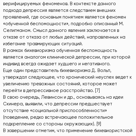
верифицируемых феноменов. В контексте данного
подхода депрессия является следствием внешних
проявлений, где основным понятием является феномен
«обученной беспомощности», подробно описанный М.
Селигманом. Смысл данного явления заключается в
отказе от отказа от любых действий, направленных на
избегание травмирующих ситуаций.
В рамках бихевиоризма обученная беспомощность
является аналогом клинической депрессии, при которой
индивид всегда ожидает худшего и негативного.
Еще один представитель бихевиоризма Д. Вольп,
утверждал следующее, что хронический неуспех ведет к
увеличению тревожных состояний, которое может
перейти в депрессивное расстройство. [7]
В свою очередь, Левинсон и др., основываясь на идеи
Скинера, выявили, что депрессии предшествует
отсутствие «социальной приспособленности»
(поведение, редко встречающее положительное
подкрепление со стороны окружающих). [9]
В завершении отметим, что применение бихевиористской