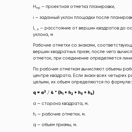
Н
— проектная отметка планировки,
пр
i — заданный уклон площадки после планировк
l
— расстояние от вершин квадратов до ос
i…n
уклона, м
Рабочие отметки со знаками, соответствующим
вершин квадратных призм, после чего вычис
отметок, при соединение определяется лини
По рабочим отметкам вычисляют объемы рабо
центре квадрата. Если знаки всех четырех 
целыми, их объем определяются по формуле:
2
q = a
/ 4 * (h
+ h
+ h
+ h
)
1
2
3
4
a — сторона квадрата, м.
h
— рабочие отметки, м.
i
q — объем призмы, м.