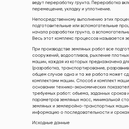
ведут переработку грунта. Переработка вк
перемещение, укладку и уплотнение.
Непосредственному выполнению этих процес
подготовительные или вспомогательные про
начала разработки грунта, а вспомогательн
Весь этот комплекс процессов называется з
При производстве земляных работ все подго
сооружений, водоотливов, рыхление плотных
машин, каждая из которых предназначена д
(разработка, транспортирование, разравниван
общем случае одна и та же работа может с
комплектами машин. Способ и комплект маши
основании технико-экономических показател
требуемых работ: объема, заданных сроков и
параметров земляных масс, минимальной сто
земляных и землеройно-транспортных машин
информацию о последовательности и сроках
Исходные данные