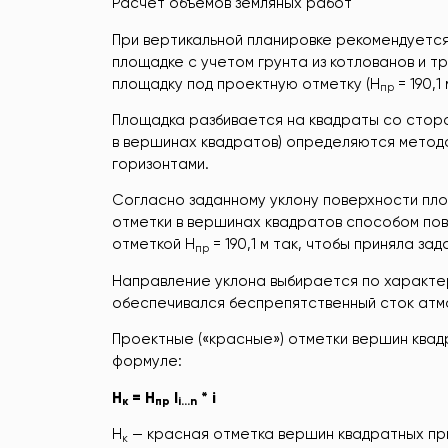
Расчет объемов земляных работ
При вертикальной планировке рекомендуется
площадке с учетом грунта из котлованов и 
площадку под проектную отметку (Н
= 190,
пр
Площадка разбивается на квадраты со сторо
в вершинах квадратов) определяются метод
горизонтами.
Согласно заданному уклону поверхности площ
отметки в вершинах квадратов способом пов
отметкой Н
= 190,1 м так, чтобы приняла зад
пр
Направление уклона выбирается по характе
обеспечивался беспрепятственный сток атм
Проектные («красные») отметки вершин ква
формуле:
Н
= Н
l
* i
к
пр
i…n
Н
— красная отметка вершин квадратных пр
к