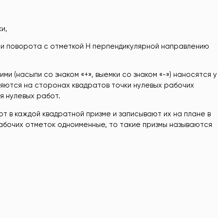
и,
и поворота с отметкой H перпендикулярной направлению
и (насыпи со знаком «+», выемки со знаком «-») наносятся у
ляются на сторонах квадратов точки нулевых рабочих
я нулевых работ.
т в каждой квадратной призме и записывают их на плане в
рабочих отметок одноименные, то такие призмы называются