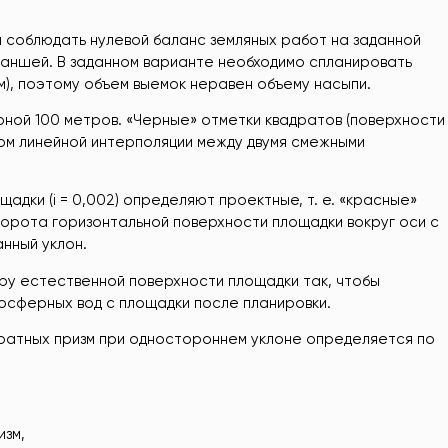
 соблюдать нулевой баланс земляных работ на заданной
траншей. В заданном варианте необходимо спланировать
1 м), поэтому объем выемок неравен объему насыпи.
ной 100 метров. «Черные» отметки квадратов (поверхности
ом линейной интерполяции между двумя смежными
адки (i = 0,002) определяют проектные, т. е. «красные»
орота горизонтальной поверхности площадки вокруг оси с
анный уклон.
ру естественной поверхности площадки так, чтобы
осферных вод с площадки после планировки.
дратных призм при одностороннем уклоне определяется по
изм,