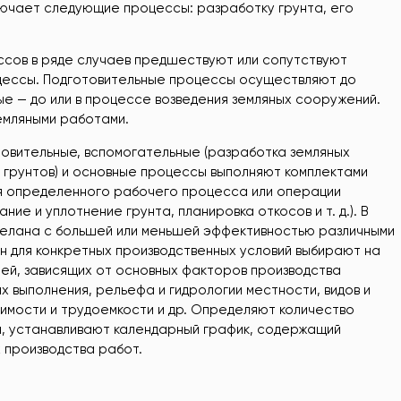
лючает следующие процессы: разработку грунта, его
сов в ряде случаев предшествуют или сопутствуют
цессы. Подготовительные процессы осуществляют до
ые — до или в процессе возведения земляных сооружений.
емляными работами.
товительные, вспомогательные (разработка земляных
 грунтов) и основные процессы выполняют комплектами
ля определенного рабочего процесса или операции
ие и уплотнение грунта, планировка откосов и т. д.). В
делана с большей или меньшей эффективностью различными
н для конкретных производственных условий выбирают на
ей, зависящих от основных факторов производства
х выполнения, рельефа и гидрологии местности, видов и
имости и трудоемкости и др. Определяют количество
, устанавливают календарный график, содержащий
 производства работ.