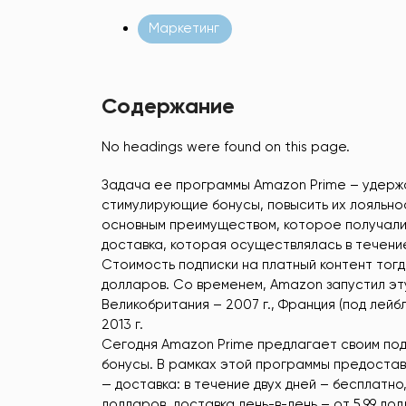
Маркетинг
Содержание
No headings were found on this page.
Задача ее программы Amazon Prime – удерж
стимулирующие бонусы, повысить их лояльно
основным преимуществом, которое получали
доставка, которая осуществлялась в течение 
Стоимость подписки на платный контент тогд
долларов. Со временем, Amazon запустил эту
Великобритания – 2007 г., Франция (под лейбл
2013 г.
Сегодня Amazon Prime предлагает своим под
бонусы. В рамках этой программы предостав
— доставка: в течение двух дней – бесплатно
долларов, доставка день-в-день – от 5,99 до