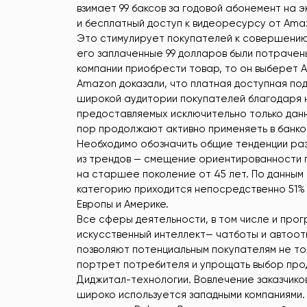
взимает 99 баксов за годовой абонемент на 
и бесплатный доступ к видеоресурсу от Amaz
Это стимулирует покупателей к совершению н
его заплаченные 99 долларов были потрачены
компании приобрести товар, то он выберет 
Amazon доказали, что платная доступная по
широкой аудитории покупателей благодаря 
предоставляемых исключительно только данно
пор продолжают активно применяеть в банко
Необходимо обозначить общие тенденции раз
из трендов — смещение ориентированности 
на старшее поколение от 45 лет. По данным 
категорию приходится непосредственно 51%
Европы и Америке.
Все сферы деятельности, в том числе и про
искусственный интеллект— чатботы и автоот
позволяют потенциальным покупателям не то
портрет потребителя и упрощать выбор проду
Диджитал-технологии. Вовлечение заказчико
широко используется западными компаниями.