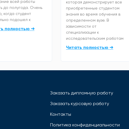
ание всей работы
которая демонстрирует все
ь до полугода. Очень
приобретенные студентом
, когда студент
знания во время обучения в
льно подошел к
определенном вузе. В
зависимости от
ть полностью ➜
специализации к
исследовательским работам
Читать полностью ➜
Заказать дипломную работу
Заказать курсовую работу
Контакты
Политика конфиденциальности