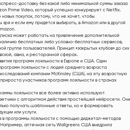
экспресс-доставку без какой либо минимальной суммы заказа
on Prime Video, который успешно конкурирует с Netflix.
овых покупок, потому, что не хочет, чтобы
 зря и если ему придётся выбирать, в Amazon или в другой
Amazon.
дписка может работать на привлечение дополнительной
наличию бесплатных либо условно-бесплатных сервисов,
й группе пользователей. Принцип «закрытых клубов» до сих
вской, авиа, и ресторанной сферах.
вития программ лояльности в Европе и США. Один
программ лояльности с людей среднего возраста
исследований компании McKinsley (США), на эту возрастную
 прироста участников программ лояльности в странах
граммы лояльности все более активно используют
ветчики с алгоритмом действия простейшей нейросети. Он
лько получать шаблонные ответы, но и формировать
кции или услуги.
в в программы лояльности с помощью диджитал-методов
 Например, аптечная сеть Wallgreens США внедрила