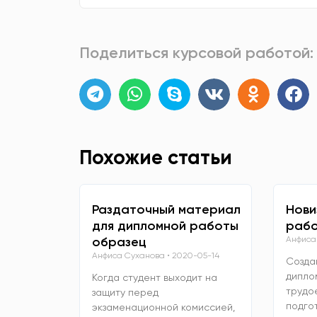
Поделиться курсовой работой:
Похожие статьи
Раздаточный материал
Нови
для дипломной работы
рабо
образец
Анфиса
Анфиса Суханова
2020-05-14
Созда
дипло
Когда студент выходит на
трудо
защиту перед
подго
экзаменационной комиссией,