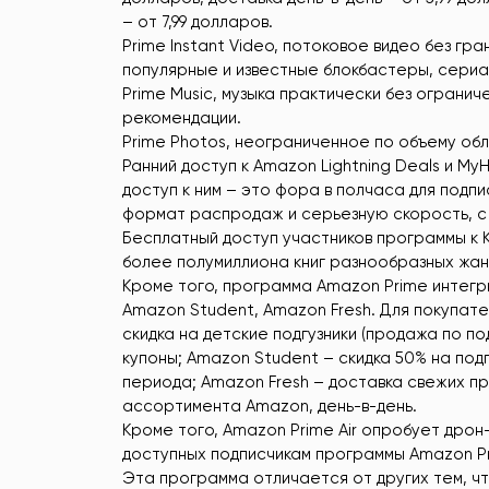
– от 7,99 долларов.
Prime Instant Video, потоковое видео без гр
популярные и известные блокбастеры, сериа
Prime Music, музыка практически без ограни
рекомендации.
Prime Photos, неограниченное по объему об
Ранний доступ к Amazon Lightning Deals и M
доступ к ним – это фора в полчаса для подпи
формат распродаж и серьезную скорость, с
Бесплатный доступ участников программы к Ki
более полумиллиона книг разнообразных жан
Кроме того, программа Amazon Prime интегр
Amazon Student, Amazon Fresh. Для покупа
скидка на детские подгузники (продажа по по
купоны; Amazon Student – скидка 50% на под
периода; Amazon Fresh – доставка свежих пр
ассортимента Amazon, день-в-день.
Кроме того, Amazon Prime Air опробует дрон
доступных подписчикам программы Amazon Pr
Эта программа отличается от других тем, чт