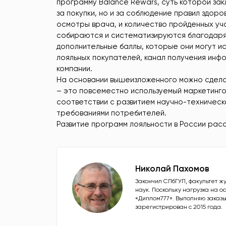
программу Balance Rewars, суть которой зак
за покупки, но и за соблюдение правил здор
осмотры врача, и количество пройденных уч
собираются и систематизируются благодаря
дополнительные баллы, которые они могут ис
лояльных покупателей, канал получения инф
компании.
На основании вышеизложенного можно сдела
– это повсеместно используемый маркетинго
соответствии с развитием научно-техническ
требованиями потребителей.
Развитие программ лояльности в России ра
Николай Пахомов
Закончил СПбГУП, факультет ж
наук. Поскольку нагрузка на 
«Диплом777». Выполняю заказы
зарегистрирован с 2015 года.