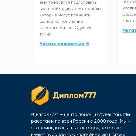
напис
ему требуется подготовить
уходит
все необходимые материалы,
обидно
которые могут повысить
тщате
шансы на получение
высокого балла. Один из
Чита
таких
Читать полностью ➜
«Диплом777» — центр помощи студентам. Мы
работаем по всей России с 2000 года. Мы —
это команда опытных авторов, которые
имеют высочайшую квалификацию в своих