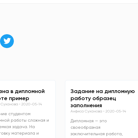
зна в дипломной
Задание на дипломную
те пример
работу образец
 Суханова
2020-05-14
заполнения
Анфиса Суханова
2020-05-14
ние студентом
мной работы сложная и
Дипломная — это
емкая задача. На
своеобразная
товку материала и
заключительная работа,