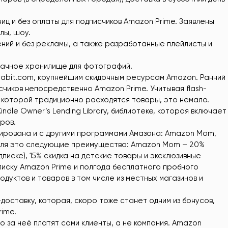
аниц и без оплаты для подписчиков Amazon Prime. Заявлены
лы, шоу.
чений и без рекламы, а также разработанные плейлисты и
лачное хранилище для фотографий.
yHabit.com, крупнейшим скидочным ресурсам Amazon. Ранний
счиков непосредственно Amazon Prime. Учитывая flash-
 которой традиционно расходятся товары, это немало.
ndle Owner’s Lending Library, библиотеке, которая включает
ров.
ирована и с другими программами Амазона: Amazon Mom,
теля это следующие преимущества: Amazon Mom – 20%
дписке), 15% скидка на детские товары и эксклюзивные
писку Amazon Prime и полгода бесплатного пробного
одуктов и товаров в том числе из местных магазинов и
-доставку, которая, скоро тоже станет одним из бонусов,
ime.
о за неё платят сами клиенты, а не компания. Amazon