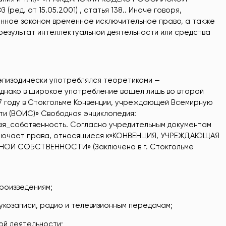
 (ред. от 15.05.2001) , статья 138.. Иначе говоря,
нное законом временное исключительное право, а также
езультат интеллектуальной деятельности или средства
эпизодически употреблялся теоретиками —
, однако в широкое употребление вошел лишь во второй
1967 году в Стокгольме Конвенции, учреждающей Всемирную
и (ВОИС)» Свободная энциклопедия:
ьная_собственность. Согласно учредительным документам
ключает права, относящиеся к»КОНВЕНЦИЯ, УЧРЕЖДАЮЩАЯ
Й СОБСТВЕННОСТИ» (Заключена в г. Стокгольме
роизведениям;
вукозаписи, радио и телевизионным передачам;
ой деятельности;