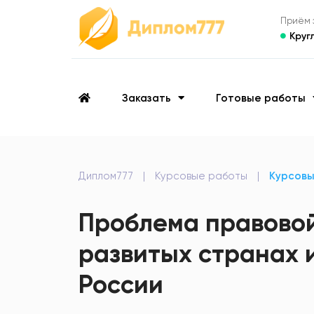
Приём з
Круг
Заказать
Готовые работы
Диплом777
|
Курсовые работы
|
Курсов
Проблема правовой
развитых странах 
России