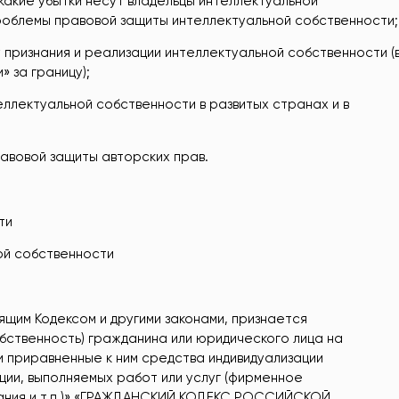
какие убытки несут владельцы интеллектуальной
облемы правовой защиты интеллектуальной собственности;
признания и реализации интеллектуальной собственности (
 за границу);
ллектуальной собственности в развитых странах и в
авовой защиты авторских прав.
ти
ой собственности
оящим Кодексом и другими законами, признается
бственность) гражданина или юридического лица на
и приравненные к ним средства индивидуализации
ции, выполняемых работ или услуг (фирменное
ивания и т.п.)» «ГРАЖДАНСКИЙ КОДЕКС РОССИЙСКОЙ