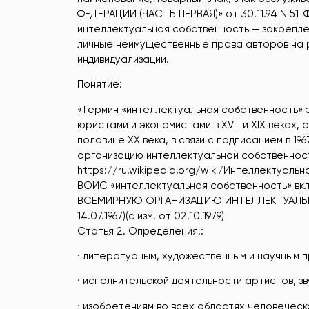
ФЕДЕРАЦИИ (ЧАСТЬ ПЕРВАЯ)» от 30.11.94 N 51-ФЗ
интеллектуальная собственность — закреплё
личные неимущественные права авторов на р
индивидуализации.
Понятие:
«Термин «интеллектуальная собственность» 
юристами и экономистами в XVIII и XIX веках
половине XX века, в связи с подписанием в 
организацию интеллектуальной собственност
https://ru.wikipedia.org/wiki/Интеллектуал
ВОИС «интеллектуальная собственность» в
ВСЕМИРНУЮ ОРГАНИЗАЦИЮ ИНТЕЛЛЕКТУАЛЬНО
14.07.1967)(с изм. от 02.10.1979)
Статья 2. Определения.:
· литературным, художественным и научным п
· исполнительской деятельности артистов, з
· изобретениям во всех областях человеческ