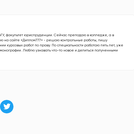
рГУ, факультет юриспруденции. Сейчас преподаю в колледже, а в
ю на сайте «Диплом777» - решаю контрольные работы, пишу
ии курсовых работ по праву. По специальности работаю пять лет, уже
е монографии. Люблю узнавать что-то новое и делиться полученными