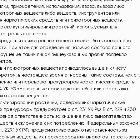
ки, приобретения, использования, ввоза, вывоза либо
хотропных веществ либо веществ, инструментов или
ия наркотических средств или психотропных веществ,
акже культивирования растений, используемых для
ихотропных веществ.
редств и психотропных веществ может быть совершено
сти. При этом для определения наличия состава данного
арушение таким лицом вышеуказанных правил повлекло
ктов.
 и психотропных веществ приводилось выше и к числу
оротом, в настоящее время отнесены такие составы, как ст.
нение или перевозка прекурсоров наркотических средств
.4 УК РФ «Незаконные производство, сбыт или пересылка
ихотропных веществ».
ультивирование растений, содержащих наркотические
 прекурсоры предусмотрена ст. 231 УК РФ. В ст. 229 и 230
овная ответственность за хищение либо вымогательство
ществ и склонение к их потреблению. Федеральным законом
 ст. 229.1 УК РФ, предусматривающая ответственность за
опных веществ, их прекурсоров или аналогов, то есть за их