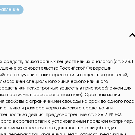
равление
 средств, психотропных веществ или их аналогов (ст. 228.1
рушение законодательства Российской Федерации
йное получение таких средств или веществ из растений,
ользованием специального химического или иного
средств или психотропных веществ в приспособленном для
ка партиями, в расфасованном виде). Срок наказания
ия свободы с ограничением свободы на срок до одного года
ти от вида и размера наркотического средства или
енность за деяния, предусмотренные ст. 228.2 УК РФ,
орого в соответствии с установленным порядком (например,
оряжением вышестоящего должностного лица) входит
ия, переработки, хранения, учета, отпуска, реализации,