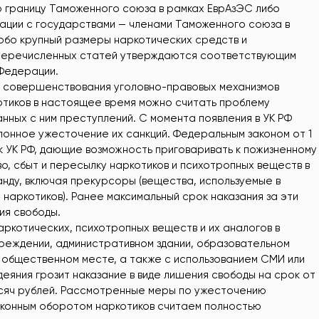
границу Таможенного союза в рамках ЕврАзЭС либо
ации с государствами — членами Таможенного союза в
собо крупный размеры наркотических средств и
еперечисленных статей утверждаются соответствующим
Федерации.
г совершенствования уголовно-правовых механизмов
отиков в настоящее время можно считать проблему
нных с ним преступлений. С момента появления в УК РФ
онное ужесточение их санкций. Федеральным законом от 1
 к УК РФ, дающие возможность приговаривать к пожизненному
о, сбыт и пересылку наркотиков и психотропных веществ в
анду, включая прекурсоры (вещества, используемые в
 наркотиков). Ранее максимальный срок наказания за эти
ия свободы.
аркотических, психотропных веществ и их аналогов в
реждении, административном здании, образовательном
о общественном месте, а также с использованием СМИ или
яния грозит наказание в виде лишения свободы на срок от
ысяч рублей. Рассмотренные меры по ужесточению
законным оборотом наркотиков считаем полностью