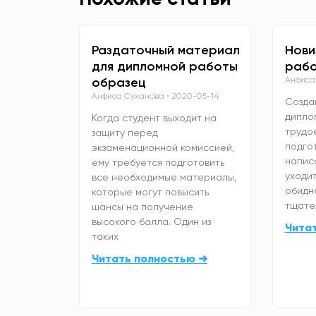
Раздаточный материал
Нови
для дипломной работы
рабо
образец
Анфиса
Анфиса Суханова
2020-05-14
Созда
дипло
Когда студент выходит на
трудо
защиту перед
подго
экзаменационной комиссией,
напис
ему требуется подготовить
уходит
все необходимые материалы,
обидно
которые могут повысить
тщате
шансы на получение
высокого балла. Один из
Чита
таких
Читать полностью ➜