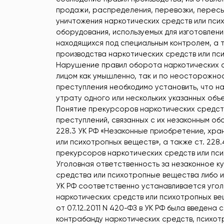
продажи, распределения, перевозки, пересыл
уничтожения наркотических средств или пси
оборудования, используемых для изготовлен
находящихся под специальным контролем, а т
производства наркотических средств или пс
Нарушение правил оборота наркотических с
лицом как умышленно, так и по неосторожно
преступления необходимо установить, что н
утрату одного или нескольких указанных объе
Понятие прекурсоров наркотических средств
преступлений, связанных с их незаконным об
228.3 УК РФ «Незаконные приобретение, хра
или психотропных веществ», а также ст. 228
прекурсоров наркотических средств или пс
Уголовная ответственность за незаконное к
средства или психотропные вещества либо их
УК РФ соответственно устанавливается угол
наркотических средств или психотропных ве
от 07.12.2011 N 420-ФЗ в УК РФ была введена
контрабанду наркотических средств, психотр