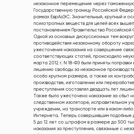
незаконное перемещение через таможенную 
Государственную границу Российской Федер
рамках ЕврАзЭС. Значительный, крупный и о
психотропных веществ для целей всех выш
постановлением Правительства Российской 
Одной из основных дискуссионных тем вокру
противодействия незаконному обороту нарк
ужесточения наказания на совершение связа
соответствующих статей, происходило неукл
марта 2012 г. N 18-ФЗ были приняты поправки
лишению свободы за незаконное производств
особо крупном размере, а также их контраб
производстве, изготовлении или переработке
преступления составлял двадцать лет лишен
Также было ужесточено наказание за сбыт н
следственном изоляторе, исправительном уч
учреждении, на транспорте или в каком-либ
Интернета. Теперь совершившим подобные де
5 до 12 лет со штрафом в размере до 500 т
наказания за преступления, связанные с не