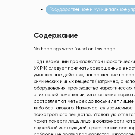
Государственное и муниципальное уп
Содержание
No headings were found on this page.
Под незаконным производством наркотических
УК РФ) следует понимать совершенные в на
умышленные действия, направленные на сери
химических и иных веществ (например, с исп
оборудования, производство наркотических 
этих целей помещении, изготовление наркоти
составляет от четырех до восьми лет лишен
либо без такового. Назначается в зависимос
психотропного вещества. Уголовную ответств
может понести лишь лицо, в обязанности кот
служебной инструкцией, приказом или расп
соблюдение правил производства, изготовлен