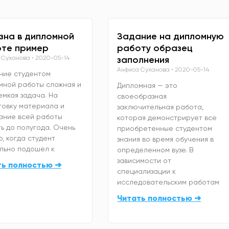
зна в дипломной
Задание на дипломную
те пример
работу образец
 Суханова
2020-05-14
заполнения
Анфиса Суханова
2020-05-14
ние студентом
мной работы сложная и
Дипломная — это
емкая задача. На
своеобразная
товку материала и
заключительная работа,
ание всей работы
которая демонстрирует все
ь до полугода. Очень
приобретенные студентом
, когда студент
знания во время обучения в
льно подошел к
определенном вузе. В
зависимости от
ть полностью ➜
специализации к
исследовательским работам
Читать полностью ➜