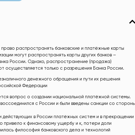
ю право распространять банковские и платёжные карты
изации могут распространять карты других банков –
Банка России. Однако, распространение (продажа)
рт осуществляется только с разрешения Банка России.
безналичного денежного обращения и пути их решения
Российской Федерации
тся вопрос о создании национальной платёжной системы.
м воссоединился с России и были введены санкции со сторон
и действующих в России платёжных систем и в прекращении
о привело к финансовому ущербу и к, потери доли
нилась философия банковского дела и технологий