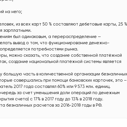
й на него;
еловек, из всех карт 50 % составляют дебетовые карты, 25 
я зарплатными.
лениям был одинаковым, а перераспределение —
делать вывод о том, что функционирование денежно-
 определяется потребностями рынка.
ры, можно сказать, что создание собственной платёжной
 так, создание национальной платёжной системы является
ду большую часть в количественной организации безналичны
торые совершались при помощи банковских карточек, это –
затель 2017 года составлял 60% или 9 573 млн. единиц.
чередь за счет уменьшения доли операций по денежным
ытия счета) с 17% в 2017 году до 13% в 2018 году.
та безналичных расчетов за 2016-2018 годы в РФ.