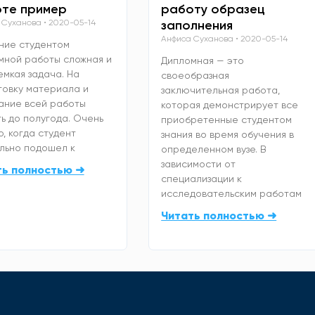
те пример
работу образец
 Суханова
2020-05-14
заполнения
Анфиса Суханова
2020-05-14
ние студентом
мной работы сложная и
Дипломная — это
емкая задача. На
своеобразная
товку материала и
заключительная работа,
ание всей работы
которая демонстрирует все
ь до полугода. Очень
приобретенные студентом
, когда студент
знания во время обучения в
льно подошел к
определенном вузе. В
зависимости от
ть полностью ➜
специализации к
исследовательским работам
Читать полностью ➜