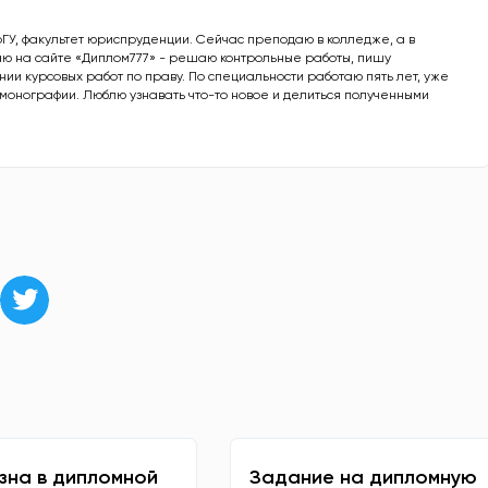
рГУ, факультет юриспруденции. Сейчас преподаю в колледже, а в
ю на сайте «Диплом777» - решаю контрольные работы, пишу
ии курсовых работ по праву. По специальности работаю пять лет, уже
е монографии. Люблю узнавать что-то новое и делиться полученными
зна в дипломной
Задание на дипломную