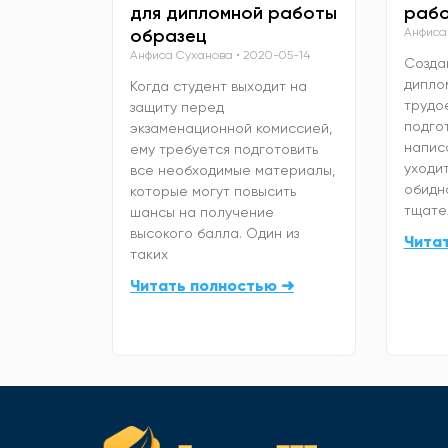
для дипломной работы
рабо
образец
Анфиса
Анфиса Суханова
2020-05-14
Созда
дипло
Когда студент выходит на
трудо
защиту перед
подго
экзаменационной комиссией,
напис
ему требуется подготовить
уходит
все необходимые материалы,
обидно
которые могут повысить
тщате
шансы на получение
высокого балла. Один из
Чита
таких
Читать полностью ➜