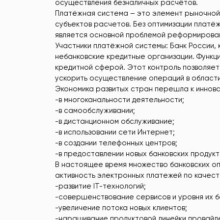
осуществления безналичных расчётов.
Платёжная система – это элемент рыночной
субъектов расчетов. Без оптимизации платё
является основной проблемой реформирован
Участники платёжной системы: Банк России, 
небанковские кредитные организации. Функц
кредитной сферой. Этот контроль позволяе
ускорить осуществление операций в области
Экономика развитых стран перешла к иннова
-в многоканальности деятельности;
-в самообслуживании;
-в дистанционном обслуживание;
-в использовании сети Интернет;
-в создании телефонных центров;
-в предоставлении новых банковских продукто
В настоящее время множество банковских оп
активность электронных платежей по качест
-развитие IT-технологий;
-совершенствование сервисов и уровня их б
-увеличение потока новых клиентов;
-наращивание продуктовой линейки провайд