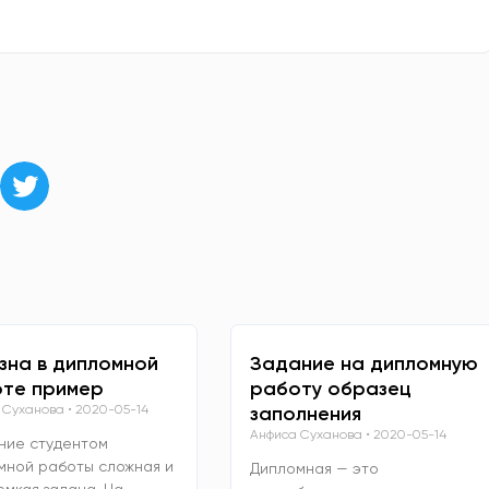
зна в дипломной
Задание на дипломную
те пример
работу образец
 Суханова
2020-05-14
заполнения
Анфиса Суханова
2020-05-14
ние студентом
мной работы сложная и
Дипломная — это