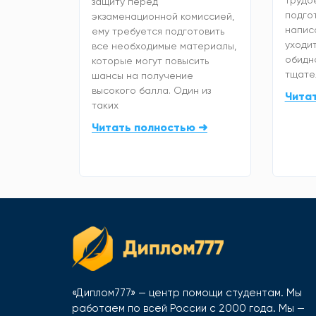
трудо
защиту перед
подго
экзаменационной комиссией,
напис
ему требуется подготовить
уходит
все необходимые материалы,
обидно
которые могут повысить
тщате
шансы на получение
высокого балла. Один из
Чита
таких
Читать полностью ➜
«Диплом777» — центр помощи студентам. Мы
работаем по всей России с 2000 года. Мы —