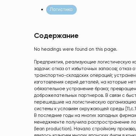
Логистика
Содержание
No headings were found on this page.
Предприятия, реализующие логистическую к
задачи: отказ от избыточных запасов; отказ
транспортно-складских операций; устранени
изготовления серий деталей, на которые не
обязательное устранение брака; превращен
доброжелательных партнеров. В связи с быс
перешедшие на логистическую организацию
системы к условиям окружающей среды [11,с.11
В последние годы на многих западных фирмах
менеджменте получила распространение лог
(lean production). Начало стройному произво
явилось козырем многих японских фирм в ко