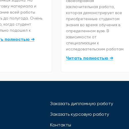
емкая задача. На
своеобразная
товку материала и
заключительная работа,
ание всей работы
которая демонстрирует все
ь до полугода. Очень
приобретенные студентом
, когда студент
знания во время обучения в
льно подошел к
определенном вузе. В
зависимости от
ть полностью ➜
специализации к
исследовательским работам
Читать полностью ➜
Заказать дипломную работу
Заказать курсовую работу
Контакты