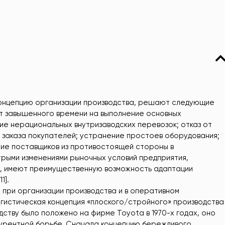
онцепцию организации производства, решают следующие
 от завышенного времени на выполнение основных
е нерациональных внутризаводских перевозок; отказ от
т заказа покупателей; устранение простоев оборудования;
ие поставщиков из противостоящей стороны в
трыми изменениями рыночных условий предприятия,
, имеют преимущественную возможность адаптации
1].
 при организации производства и в оперативном
истическая концепция «плоского/стройного» производства
дству было положено на фирме Toyota в 1970-х годах, оно
нкурентной борьбе. Сначала концепцию бережливого