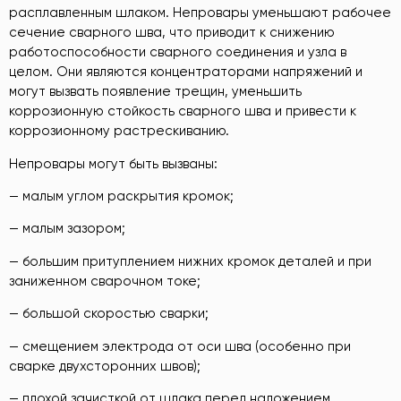
расплавленным шлаком. Непровары уменьшают рабочее
сечение сварного шва, что приводит к снижению
работоспособности сварного соединения и узла в
целом. Они являются концентраторами напряжений и
могут вызвать появление трещин, уменьшить
коррозионную стойкость сварного шва и привести к
коррозионному растрескиванию.
Непровары могут быть вызваны:
— малым углом раскрытия кромок;
— малым зазором;
— большим притуплением нижних кромок деталей и при
заниженном сварочном токе;
— большой скоростью сварки;
— смещением электрода от оси шва (особенно при
сварке двухсторонних швов);
— плохой зачисткой от шлака перед наложением