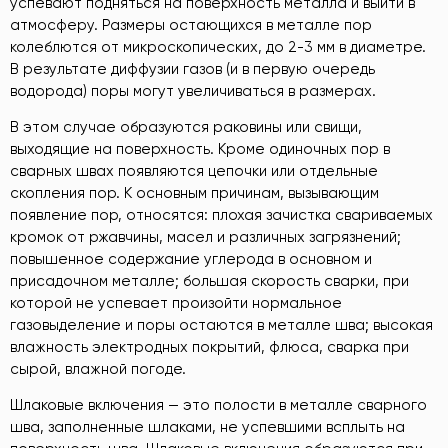
успевают подняться на поверхность металла и выйти в
атмосферу. Размеры остающихся в металле пор
колеблются от микроскопических, до 2-3 мм в диаметре.
В результате диффузии газов (и в первую очередь
водорода) поры могут увеличиваться в размерах.
В этом случае образуются раковины или свищи,
выходящие на поверхность. Кроме одиночных пор в
сварных швах появляются цепочки или отдельные
скопления пор. К основным причинам, вызывающим
появление пор, относятся: плохая зачистка свариваемых
кромок от ржавчины, масел и различных загрязнений;
повышенное содержание углерода в основном и
присадочном металле; большая скорость сварки, при
которой не успевает произойти нормальное
газовыделение и поры остаются в металле шва; высокая
влажность электродных покрытий, флюса, сварка при
сырой, влажной погоде.
Шлаковые включения — это полости в металле сварного
шва, заполненные шлаками, не успевшими всплыть на