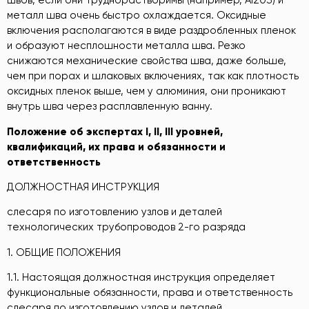
швов, если они труднорастворимы (например, Ai203) и
металл шва очень быстро охлаждается. Оксидные
включения располагаются в виде раздробленных пленок
и образуют несплошности металла шва. Резко
снижаются механические свойства шва, даже больше,
чем при порах и шлаковых включениях, так как плотность
оксидных пленок выше, чем у алюминия, они проникают
внутрь шва через расплавленную ванну.
Положение об экспертах
I
,
II
,
III
уровней,
квалификаций, их права
и обязанности и
ответственность
ДОЛЖНОСТНАЯ ИНСТРУКЦИЯ
слесаря по изготовлению узлов и деталей
технологических трубопроводов 2-го разряда
1. ОБЩИЕ ПОЛОЖЕНИЯ
1.1. Настоящая должностная инструкция определяет
функциональные обязанности, права и ответственность
слесаря по изготовлению узлов и деталей