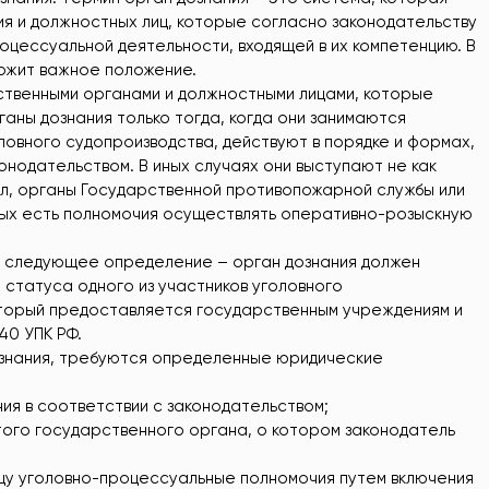
я и должностных лиц, которые согласно законодательству
цессуальной деятельности, входящей в их компетенцию. В
ржит важное положение.
рственными органами и должностными лицами, которые
рганы дознания только тогда, когда они занимаются
овного судопроизводства, действуют в порядке и формах,
нодательством. В иных случаях они выступают не как
дел, органы Государственной противопожарной службы или
рых есть полномочия осуществлять оперативно-розыскную
я следующее определение – орган дознания должен
 статуса одного из участников уголовного
оторый предоставляется государственным учреждениям и
40 УПК РФ.
ознания, требуются определенные юридические
ия в соответствии с законодательством;
 того государственного органа, о котором законодатель
цу уголовно-процессуальные полномочия путем включения