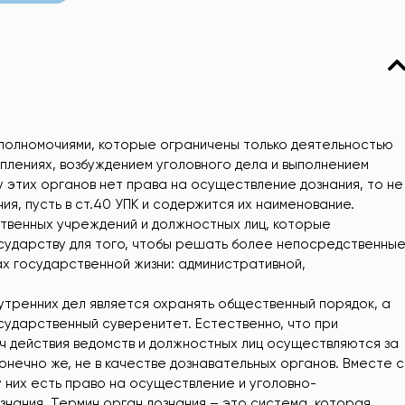
олномочиями, которые ограничены только деятельностью
плениях, возбуждением уголовного дела и выполнением
у этих органов нет права на осуществление дознания, то не
ия, пусть в ст.40 УПК и содержится их наименование.
ственных учреждений и должностных лиц, которые
осударству для того, чтобы решать более непосредственны
ах государственной жизни: административной,
нутренних дел является охранять общественный порядок, а
сударственный суверенитет. Естественно, что при
 действия ведомств и должностных лиц осуществляются за
онечно же, не в качестве дознавательных органов. Вместе с
 них есть право на осуществление и уголовно-
знания. Термин орган дознания – это система, которая