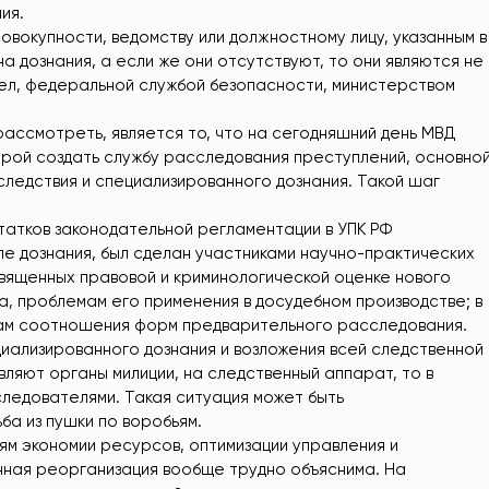
ия.
овокупности, ведомству или должностному лицу, указанным в
а дознания, а если же они отсутствуют, то они являются не
дел, федеральной службой безопасности, министерством
ассмотреть, является то, что на сегодняшний день МВД
орой создать службу расследования преступлений, основно
следствия и специализированного дознания. Такой шаг
атков законодательной регламентации в УПК РФ
ле дознания, был сделан участниками научно-практических
священных правовой и криминологической оценке нового
, проблемам его применения в досудебном производстве; в
осам соотношения форм предварительного расследования.
циализированного дознания и возложения всей следственной
ляют органы милиции, на следственный аппарат, то в
следователями. Такая ситуация может быть
ба из пушки по воробьям.
м экономии ресурсов, оптимизации управления и
нная реорганизация вообще трудно объяснима. На