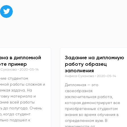
зна в дипломной
Задание на дипломную
те пример
работу образец
 Суханова
2020-05-14
заполнения
Анфиса Суханова
2020-05-14
ние студентом
мной работы сложная и
Дипломная — это
емкая задача. На
своеобразная
товку материала и
заключительная работа,
ание всей работы
которая демонстрирует все
ь до полугода. Очень
приобретенные студентом
, когда студент
знания во время обучения в
льно подошел к
определенном вузе. В
зависимости от