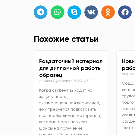
Похожие статьи
Раздаточный материал
Нови
для дипломной работы
рабо
образец
Анфиса
Анфиса Суханова
2020-05-14
Созда
дипло
Когда студент выходит на
трудо
защиту перед
подго
экзаменационной комиссией,
напис
ему требуется подготовить
уходит
все необходимые материалы,
обидно
которые могут повысить
тщате
шансы на получение
высокого балла. Один из