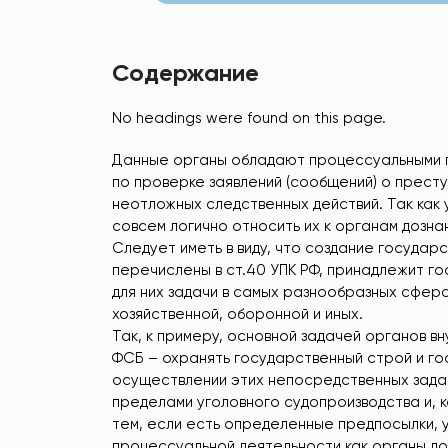
Содержание
No headings were found on this page.
Данные органы обладают процессуальными п
по проверке заявлений (сообщений) о престу
неотложных следственных действий. Так как 
совсем логично относить их к органам дознан
Следует иметь в виду, что создание государ
перечислены в ст.40 УПК РФ, принадлежит г
для них задачи в самых разнообразных сфер
хозяйственной, оборонной и иных.
Так, к примеру, основной задачей органов в
ФСБ – охранять государственный строй и го
осуществлении этих непосредственных задач
пределами уголовного судопроизводства и, к
тем, если есть определенные предпосылки, у
процессуальной деятельности как органы до