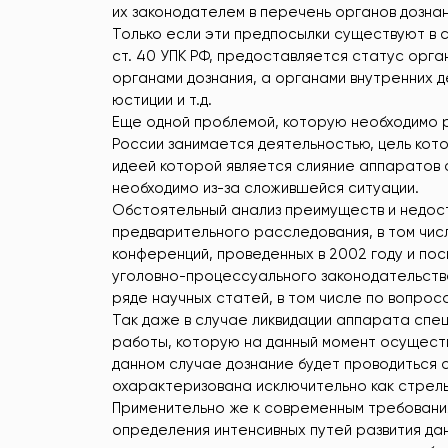
их законодателем в перечень органов дознан
Только если эти предпосылки существуют в с
ст. 40 УПК РФ, предоставляется статус орган
органами дознания, а органами внутренних 
юстиции и т.д.
Еще одной проблемой, которую необходимо р
России занимается деятельностью, цель кот
идеей которой является слияние аппаратов 
необходимо из-за сложившейся ситуации.
Обстоятельный анализ преимуществ и недост
предварительного расследования, в том чис
конференций, проведенных в 2002 году и по
уголовно-процессуального законодательства
ряде научных статей, в том числе по вопр
Так даже в случае ликвидации аппарата спе
работы, которую на данный момент осуществ
данном случае дознание будет проводиться 
охарактеризована исключительно как стрель
Применительно же к современным требования
определения интенсивных путей развития да