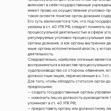
включает в себя государственные учреждени
имеют право на осуществление уголовно-про
таком аспекте понятие орган дознания соде
Его суть заключается в том, что под госуда
указаны в ст. 40 УПК РФ, следует понимать о
процессуальной деятельностью в сфере угол
регулируемых уголовно-процессуальным зако
органы дознания, а как органы внутренних 
иные органы исполнительной власти, у кото
деятельность.
Следовательно, наиболее логичным являетс
восприниматься в качестве процессуального
судопроизводства со стороны обвинения, к
должностным лицам, перечисленным в ч. 1 ст. 
Для того, чтобы обладать статусом орган д
предпосылки:
— создать государственные органы управлен
— назначить лиц на должность руководителя
упоминает в ст. 40 УПК РФ;
— предоставить органу или должностному ли