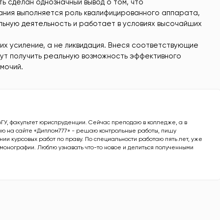
ь сделан однозначный вывод о том, что
ания выполняется роль квалифицированного аппарата,
ьную деятельность и работает в условиях высочайших
их усиление, а не ликвидация. Внеся соответствующие
огут получить реальную возможность эффективного
мочий.
рГУ, факультет юриспруденции. Сейчас преподаю в колледже, а в
ю на сайте «Диплом777» - решаю контрольные работы, пишу
ии курсовых работ по праву. По специальности работаю пять лет, уже
е монографии. Люблю узнавать что-то новое и делиться полученными