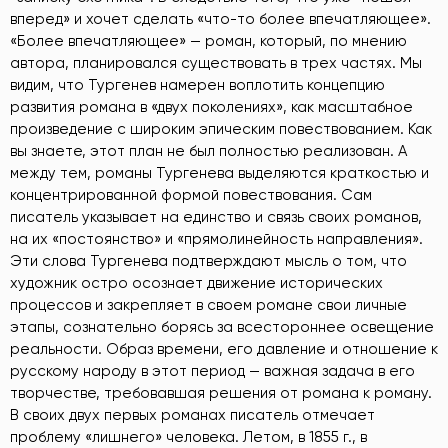
вперед» и хочет сделать «что-то более впечатляющее».
«Более впечатляющее» — роман, который, по мнению
автора, планировался существовать в трех частях. Мы
видим, что Тургенев намерен воплотить концепцию
развития романа в «двух поколениях», как масштабное
произведение с широким эпическим повествованием. Как
вы знаете, этот план не был полностью реализован. А
между тем, романы Тургенева выделяются краткостью и
концентрированной формой повествования. Сам
писатель указывает на единство и связь своих романов,
на их «постоянство» и «прямолинейность направления».
Эти слова Тургенева подтверждают мысль о том, что
художник остро осознает движение исторических
процессов и закрепляет в своем романе свои личные
этапы, сознательно борясь за всестороннее освещение
реальности. Образ времени, его давление и отношение к
русскому народу в этот период — важная задача в его
творчестве, требовавшая решения от романа к роману.
В своих двух первых романах писатель отмечает
проблему «лишнего» человека. Летом, в 1855 г., в