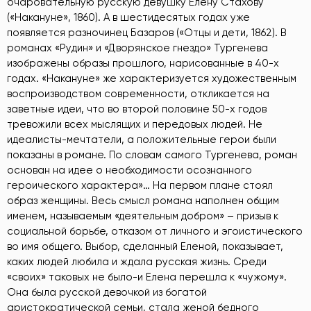
очаровательную русскую девушку Елену Стахову
(«Накануне», 1860). А в шестидесятых годах уже
появляется разночинец Базаров («Отцы и дети, 1862). В
романах «Рудин» и «Дворянское гнездо» Тургенева
изображены образы прошлого, нарисованные в 40-х
годах. «Накануне» же характеризуется художественным
воспроизводством современности, откликается на
заветные идеи, что во второй половине 50-х годов
тревожили всех мыслящих и передовых людей. Не
идеалисты-мечтатели, а положительные герои были
показаны в романе. По словам самого Тургенева, роман
основан на идее о необходимости осознанного
героического характера»… На первом плане стоял
образ женщины. Весь смысл романа наполнен общим
именем, называемым «деятельным добром» – призыв к
социальной борьбе, отказом от личного и эгоистического
во имя общего. Выбор, сделанный Еленой, показывает,
каких людей любила и ждала русская жизнь. Среди
«своих» таковых не было-и Елена перешла к «чужому».
Она была русской девочкой из богатой
аристократической семьи, стала женой бедного