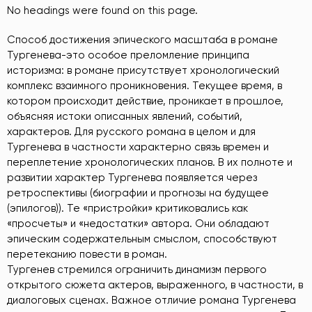
No headings were found on this page.
Способ достижения эпического масштаба в романе
Тургенева-это особое преломление принципа
историзма: в романе присутствует хронологический
комплекс взаимного проникновения. Текущее время, в
котором происходит действие, проникает в прошлое,
объясняя истоки описанных явлений, событий,
характеров. Для русского романа в целом и для
Тургенева в частности характерно связь времен и
переплетение хронологических планов. В их полноте и
развитии характер Тургенева появляется через
ретроспективы (биографии и прогнозы на будущее
(эпилогов)). Те «пристройки» критиковались как
«просчеты» и «недостатки» автора. Они обладают
эпическим содержательным смыслом, способствуют
перетеканию повести в роман.
Тургенев стремился ограничить динамизм первого
открытого сюжета актеров, выраженного, в частности, в
диалоговых сценах. Важное отличие романа Тургенева