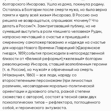
болгарского Инсарова. Ушла из дома, покинула родину.
Осталась в Болгарии после смерти мужа, но была верна
памяти и «делу всей жизни» Инсарова. В Россию она
решила не возвращаться, спрашивая: «почему? Что
делать в России?». Заинтриговавший публику, но не
сумевший выступить в роли «лишнего человека» Рудин,
напрасно мечтавший о счастье и пришедший к
смиренному самопожертвованию и надежде на счастье
для народа Нового Времени Лаврецкий («Дворянское
гнездо», 1859;события происходили в непосредственной
близости от «Великой реформы»);»железный» болгарин
революционер Инсаров, ставший возлюбленным героини
(т. е. России), но »чужой» и обреченный на смерть
(«Накануне», 1860) — все люди, наряду со
второстепенными персонажами (при личностных
различиях, несовпадении морально-политической
ориентации и духовного опыта, разной степени
схожества с автором), состоят в тесной связи двух
психологических типов – рефлектора, поглощённого
собой, и героического энтузиаста.