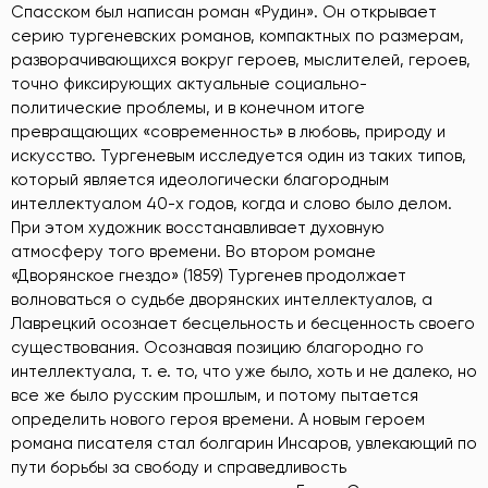
Спасском был написан роман «Рудин». Он открывает
серию тургеневских романов, компактных по размерам,
разворачивающихся вокруг героев, мыслителей, героев,
точно фиксирующих актуальные социально-
политические проблемы, и в конечном итоге
превращающих «современность» в любовь, природу и
искусство. Тургеневым исследуется один из таких типов,
который является идеологически благородным
интеллектуалом 40-х годов, когда и слово было делом.
При этом художник восстанавливает духовную
атмосферу того времени. Во втором романе
«Дворянское гнездо» (1859) Тургенев продолжает
волноваться о судьбе дворянских интеллектуалов, а
Лаврецкий осознает бесцельность и бесценность своего
существования. Осознавая позицию благородно го
интеллектуала, т. е. то, что уже было, хоть и не далеко, но
все же было русским прошлым, и потому пытается
определить нового героя времени. А новым героем
романа писателя стал болгарин Инсаров, увлекающий по
пути борьбы за свободу и справедливость