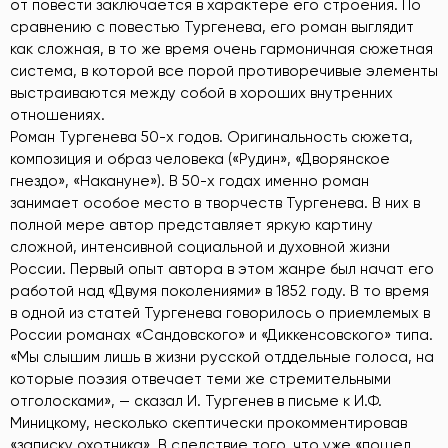
от повести заключается в характере его строения. По
сравнению с повестью Тургенева, его роман выглядит
как сложная, в то же время очень гармоничная сюжетная
система, в которой все порой противоречивые элементы
выстраиваются между собой в хороших внутренних
отношениях.
Роман Тургенева 50-х годов. Оригинальность сюжета,
композиция и образ человека («Рудин», «Дворянское
гнездо», «Накануне»). В 50-х годах именно роман
занимает особое место в творчеств Тургенева. В них в
полной мере автор представляет яркую картину
сложной, интенсивной социальной и духовной жизни
России. Первый опыт автора в этом жанре был начат его
работой над «Двумя поколениями» в 1852 году. В то время
в одной из статей Тургенева говорилось о приемлемых в
России романах «Сандовского» и «Диккенсовского» типа.
«Мы слышим лишь в жизни русской отддельные голоса, на
которые поэзия отвечает теми же стремительными
отголосками», — сказал И. Тургенев в письме к И.Ф.
Миницкому, несколько скептически прокомментировав
«записку охотника». В следствие того, что уже «пошел