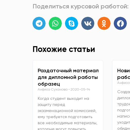
Поделиться курсовой работой:
Похожие статьи
Раздаточный материал
Нови
для дипломной работы
рабо
образец
Анфиса
Анфиса Суханова
2020-05-14
Созда
дипло
Когда студент выходит на
трудо
защиту перед
подго
экзаменационной комиссией,
напис
ему требуется подготовить
уходит
все необходимые материалы,
обидно
которые могут повысить