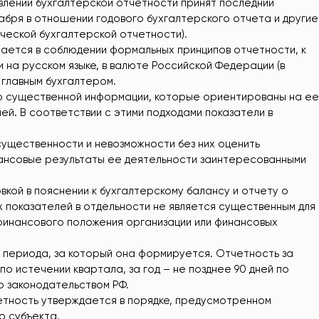
влении бухгалтерской отчетности принят последний
абря в отношении годового бухгалтерского отчета и другие
ческой бухгалтерской отчетности).
ается в соблюдении формальных принципов отчетности, к
на русском языке, в валюте Российской Федерации (в
 главным бухгалтером.
ю существенной информации, которые ориентированы на ее
й. В соответствии с этими подходами показатели в
существенности и невозможности без них оценить
ансовые результаты ее деятельности заинтересованными
кой в пояснении к бухгалтерскому балансу и отчету о
х показателей в отдельности не является существенным для
финансового положения организации или финансовых
 периода, за который она формируется. Отчетность за
о истечении квартала, за год – не позднее 90 дней по
о законодательством РФ.
етность утверждается в порядке, предусмотренном
о субъекта.