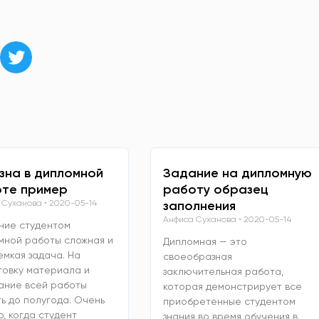
зна в дипломной
Задание на дипломную
те пример
работу образец
 Суханова
2020-05-14
заполнения
Анфиса Суханова
2020-05-14
ние студентом
мной работы сложная и
Дипломная — это
емкая задача. На
своеобразная
товку материала и
заключительная работа,
ание всей работы
которая демонстрирует все
ь до полугода. Очень
приобретенные студентом
, когда студент
знания во время обучения в