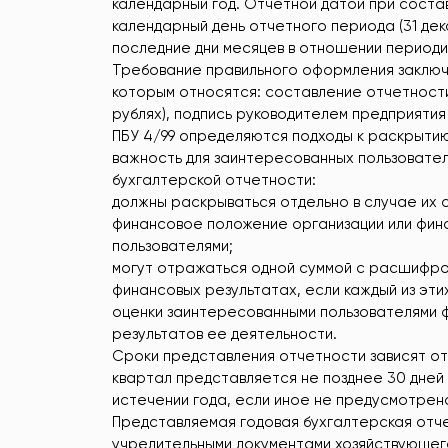
календарный год. Отчетной датой при соста
календарный день отчетного периода (31 дек
последние дни месяцев в отношении периоди
Требование правильного оформления заключ
которым относятся: составление отчетности 
рублях), подпись руководителем предприятия
ПБУ 4/99 определяются подходы к раскрыти
важность для заинтересованных пользователе
бухгалтерской отчетности:
должны раскрываться отдельно в случае их 
финансовое положение организации или фин
пользователями;
могут отражаться одной суммой с расшифров
финансовых результатах, если каждый из эти
оценки заинтересованными пользователями 
результатов ее деятельности.
Сроки представления отчетности зависят от
квартал представляется не позднее 30 дней п
истечении года, если иное не предусмотрен
Представляемая годовая бухгалтерская отч
учредительными документами хозяйствующег