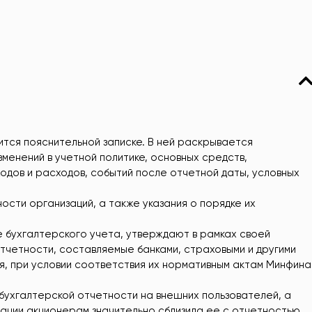
тся пояснительной записке. В ней раскрывается
менений в учетной политике, основных средств,
одов и расходов, событий после отчетной даты, условных
сти организаций, а также указания о порядке их
 бухгалтерского учета, утверждают в рамках своей
четности, составляемые банками, страховыми и другими
ия, при условии соответствия их нормативным актам Минфина
ухгалтерской отчетности на внешних пользователей, а
ации акционерам значительно сблизила ее с отчетностью