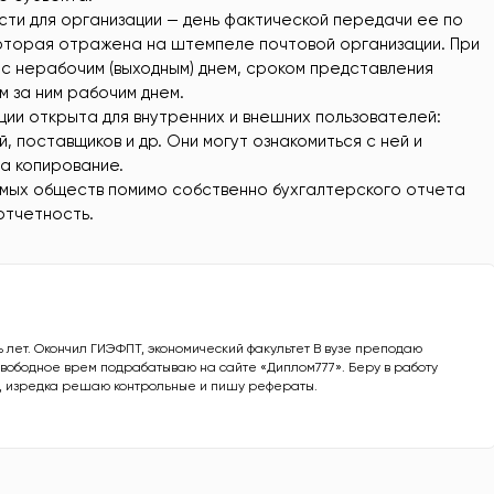
ти для организации — день фактической передачи ее по
которая отражена на штемпеле почтовой организации. При
с нерабочим (выходным) днем, сроком представления
 за ним рабочим днем.
ии открыта для внутренних и внешних пользователей:
, поставщиков и др. Они могут ознакомиться с ней и
а копирование.
симых обществ помимо собственно бухгалтерского отчета
отчетность.
лет. Окончил ГИЭФПТ, экономический факультет В вузе преподаю
 свободное врем подрабатываю на сайте «Диплом777». Беру в работу
, изредка решаю контрольные и пишу рефераты.