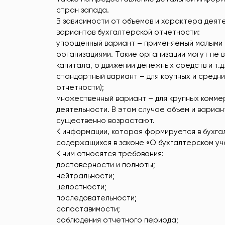
стран запада.
В зависимости от объемов и характера дея
вариантов бухгалтерской отчетности:
упрощенный вариант – применяемый малыми 
организациями. Такие организации могут не 
капитала, о движении денежных средств и т.д.
стандартный вариант – для крупных и средн
отчетности);
множественный вариант – для крупных коммер
деятельности. В этом случае объем и вариа
существенно возрастают.
К информации, которая формируется в бухга
содержащихся в законе «О бухгалтерском уче
К ним относятся требования:
достоверности и полноты;
нейтральности;
целостности;
последовательности;
сопоставимости;
соблюдения отчетного периода;