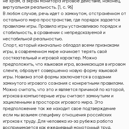
не храм, а экран монитора игровое действие, наконец,
виртуальная реальность. [1, c. 96]
В любом случае, речь идет о замкнутом, отстранённом от
остального мира пространстве, где порядок задается
правилами игры. Правила игры устанавливаю порядок и
стабильность, в сравнении с непредсказуемой и
нестабильной реальностью.
Спорт, который изначально обладал всеми признаками
игры, в современном мире начинает терять свой
состязательный и игровой характер. Можно
предположить, что языковая игра, возникающая в игровом
сленге, образует совершенно новую форму языковой
игры. Новизна этой формы заключается в создании
замкнутого игрового сознания с конкретными правилами.
Можно считать, что это и является причиной по которой,
игроков в компьютерные игры считают замкнутыми и
зацикленными в просторах игрового мира. Это
предположение так же находит свое подтверждение
если мы возьмем специфику отношения российских
игроков к труду. Для человека из-за рубежа работа
воспринимается как ежедневный монотонный труд,