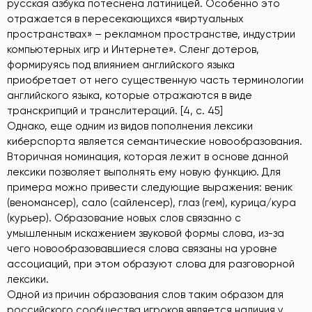
русская азбука потеснена латиницей. Особенно это
отражается в пересекающихся «виртуальных
пространствах» – рекламном пространстве, индустрии
компьютерных игр и Интернете». Сленг дотеров,
формируясь под влиянием английского языка
приобретает от него существенную часть терминологии
английского языка, которые отражаются в виде
транскрипций и транслитераций. [4, c. 45]
Однако, еще одним из видов пополнения лексики
киберспорта является семантические новообразования.
Вторичная номинация, которая лежит в основе данной
лексики позволяет выполнять ему новую функцию. Для
примера можно привести следующие выражения: веник
(веномансер), сало (сайленсер), глаз (гем), курица/кура
(курьер). Образование новых слов связанно с
умышленным искажением звуковой формы слова, из-за
чего новообразовавшиеся слова связаны на уровне
ассоциаций, при этом образуют слова для разговорной
лексики.
Одной из причин образования слов таким образом для
российского сообщества игроков является наличия у