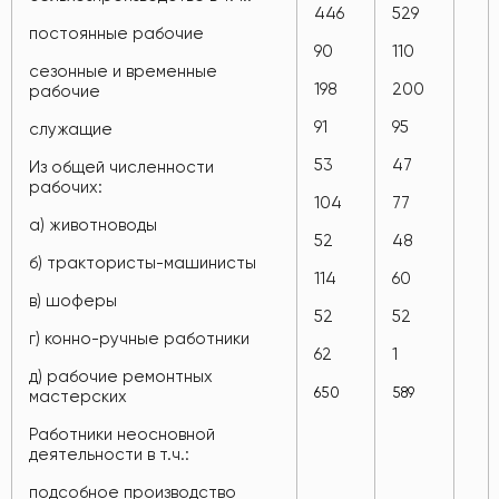
446
529
постоянные рабочие
90
110
сезонные и временные
198
200
рабочие
91
95
служащие
53
47
Из общей численности
рабочих:
104
77
а) животноводы
52
48
б) трактористы-машинисты
114
60
в) шоферы
52
52
г) конно-ручные работники
62
1
д) рабочие ремонтных
650
589
мастерских
Работники неосновной
деятельности в т.ч.:
подсобное производство