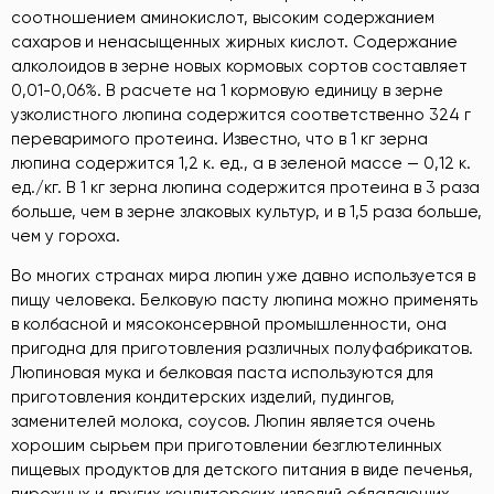
соотношением аминокислот, высоким содержанием
сахаров и ненасыщенных жирных кислот. Содержание
алколоидов в зерне новых кормовых сортов составляет
0,01-0,06%. В расчете на 1 кормовую единицу в зерне
узколистного люпина содержится соответственно 324 г
переваримого протеина. Известно, что в 1 кг зерна
люпина содержится 1,2 к. ед., а в зеленой массе — 0,12 к.
ед./кг. В 1 кг зерна люпина содержится протеина в 3 раза
больше, чем в зерне злаковых культур, и в 1,5 раза больше,
чем у гороха.
Во многих странах мира люпин уже давно используется в
пищу человека. Белковую пасту люпина можно применять
в колбасной и мясоконсервной промышленности, она
пригодна для приготовления различных полуфабрикатов.
Люпиновая мука и белковая паста используются для
приготовления кондитерских изделий, пудингов,
заменителей молока, соусов. Люпин является очень
хорошим сырьем при приготовлении безглютелинных
пищевых продуктов для детского питания в виде печенья,
пирожных и других кондитерских изделий обладающих