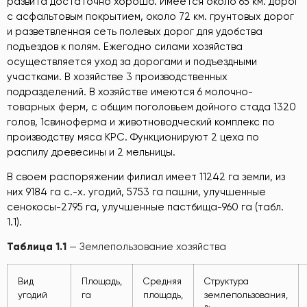
развита достаточно хорошо. Имеется около 65 км. дорог
с асфальтовым покрытием, около 72 км. грунтовых дорог
и разветвленная сеть полевых дорог для удобства
подъездов к полям. Ежегодно силами хозяйства
осуществляется уход за дорогами и подъездными
участками. В хозяйстве 3 производственных
подразделений. В хозяйстве имеются 6 молочно-
товарных ферм, с общим поголовьем дойного стада 1320
голов, 1свиноферма и животноводческий комплекс по
производству мяса КРС. Функционируют 2 цеха по
распилу древесины и 2 мельницы.
В своем распоряжении филиал имеет 11242 га земли, из
них 9184 га с.-х. угодий, 5753 га пашни, улучшенные
сенокосы-2795 га, улучшенные пастбища-960 га (табл.
1.1).
Таблица 1.1
— Землепользование хозяйства
Вид
Площадь,
Средняя
Структура
угодий
га
площадь,
землепользования,