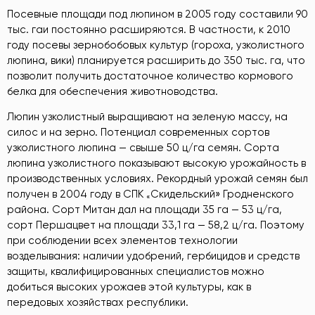
Посевные площади под люпином в 2005 году составили 90
тыс. гаи постоянно расширяются. В частности, к 2010
году посевы зернобобовых культур (гороха, узколистного
люпина, вики) планируется расширить до 350 тыс. га, что
позволит получить достаточное количество кормового
белка для обеспечения животноводства.
Люпин узколистный выращивают на зеленую массу, на
силос и на зерно. Потенциал современных сортов
узколистного люпина — свыше 50 ц/га семян. Сорта
люпина узколистного показывают высокую урожайность в
производственных условиях. Рекордный урожай семян был
получен в 2004 году в СПК
Скидельский» Гродненского
«
района. Сорт Митан дал на площади 35 га — 53 ц/га,
сорт Першацвет на площади 33,1 га — 58,2 ц/га. Поэтому
при соблюдении всех элементов технологии
возделывания: наличии удобрений, гербицидов и средств
защиты, квалифицированных специалистов можно
добиться высоких урожаев этой культуры, как в
передовых хозяйствах республики.