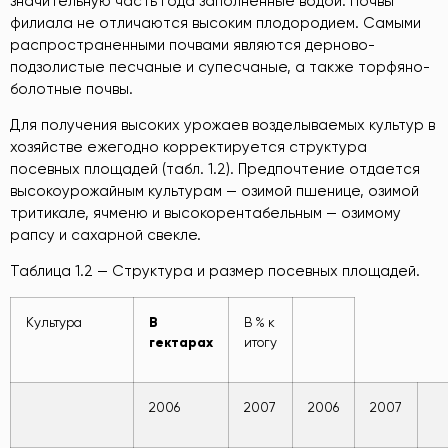
значительную часть года заполненные водой. Почвы
филиала не отличаются высоким плодородием. Самыми
распространенными почвами являются дерново-
подзолистые песчаные и супесчаные, а также торфяно-
болотные почвы.
Для получения высоких урожаев возделываемых культур в
хозяйстве ежегодно корректируется структура
посевных площадей (табл. 1.2). Предпочтение отдается
высокоурожайным культурам — озимой пшенице, озимой
тритикале, ячменю и высокорентабельным — озимому
рапсу и сахарной свекле.
Таблица 1.2 — Структура и размер посевных площадей.
В
Культура
В % к
гектарах
итогу
2006
2007
2006
2007