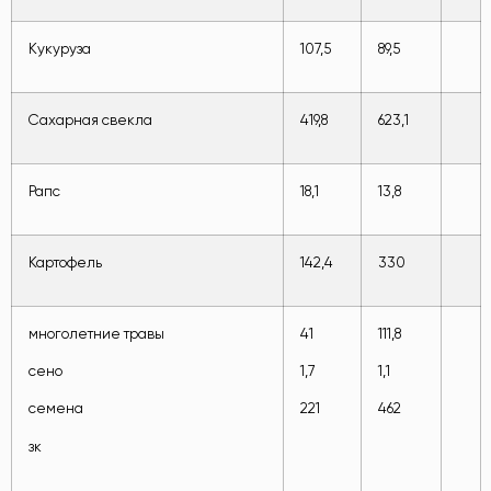
Кукуруза
107,5
89,5
Сахарная свекла
419,8
623,1
Рапс
18,1
13,8
Картофель
142,4
330
многолетние травы
41
111,8
сено
1,7
1,1
семена
221
462
зк