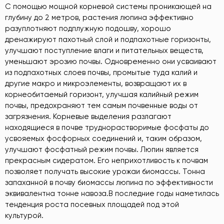
С помощью мощной корневой системы проникающей на
глубину до 2 метров, растения люпина эффективно
разуплотняют подплужную подошву, хорошо
дренажируют пахотный слой и подпахотные горизонты,
улучшают поступление влаги и питательных веществ,
уменьшают эрозию почвы. Одновременно они усваивают
из подпахотных слоев почвы, промытые туда калий и
другие макро и микроэлементы, возвращают их в
корнеобитаемый горизонт, улучшая калийный режим
почвы, предохраняют тем самым почвенные воды от
загрязнения. Корневые выделения разлагают
находящиеся в почве труднорастворимые фосфаты до
усвояемых фосфорных соединений и, таким образом,
улучшают фосфатный режим почвы. Люпин является
прекрасным сидератом. Его неприхотливость к почвам
позволяет получать высокие урожаи биомассы. Тонна
запаханной в почву биомассы люпина по эффективности
эквивалентна тонне навоза.В последние годы наметилась
тенденция роста посевных площадей под этой
культурой.