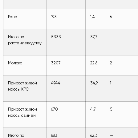
Рапс
193
1,4
6
Итого по
5333
37,7
—
растениеводству
Молоко
3207
22,6
2
Прирост живой
4944
34,9
1
массы КРС
Прирост живой
670
4,7
5
массы свиней
Итого по
8831
62,3
—