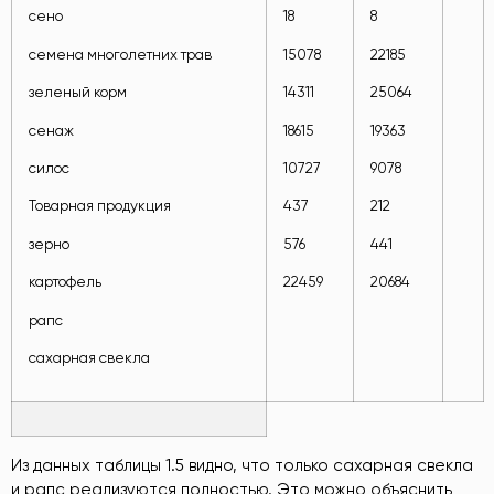
сено
18
8
семена многолетних трав
15078
22185
зеленый корм
14311
25064
сенаж
18615
19363
силос
10727
9078
Товарная продукция
437
212
зерно
576
441
картофель
22459
20684
рапс
сахарная свекла
Из данных таблицы 1.5 видно, что только сахарная свекла
и рапс реализуются полностью. Это можно объяснить