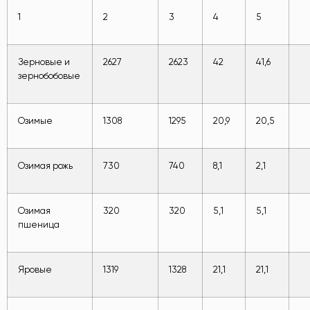
1
2
3
4
5
Зерновые и
2627
2623
42
41,6
зернобобовые
Озимые
1308
1295
20,9
20,5
Озимая рожь
730
740
8,1
2,1
Озимая
320
320
5,1
5,1
пшеница
Яровые
1319
1328
21,1
21,1