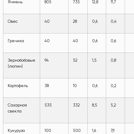
Ячмень
805
735
12,8
11,7
Овес
40
28
0,6
0,4
Гречиха
40
40
0,6
0,6
Зернобобовые
94
52
1,5
0,8
(люпин)
Картофель
38
10
0,6
0,2
Сахарная
535
332
8,5
5,2
свекла
Кукуруза
100
500
1,6
7,9