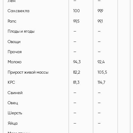
Лен
—
—
Сах.свекла
100
99,9
Рапс
99,5
99,1
Плоды и ягоды
—
—
Овощи
—
—
Прочая
—
—
Молоко
94,3
92,4
Прирост живой массы
82,2
105,5
КРС
81,3
114,7
Свиней
—
—
Овец
—
—
Шерсть
—
—
Яйца
—
—