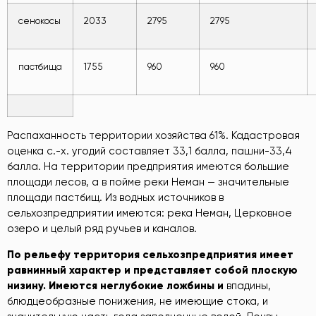
сенокосы
2033
2795
2795
пастбища
1755
960
960
Распаханность территории хозяйства 61%. Кадастровая
оценка с.-х. угодий составляет 33,1 балла, пашни-33,4
балла. На территории предприятия имеются большие
площади лесов, а в пойме реки Неман — значительные
площади пастбищ. Из водных источников в
сельхозпредприятии имеются: река Неман, Церковное
озеро и целый ряд ручьев и каналов.
По рельефу территория сельхозпредприятия имеет
равнинный характер и представляет собой плоскую
низину. Имеются неглубокие ложбины и
впадины,
блюдцеобразные понижения, не имеющие стока, и