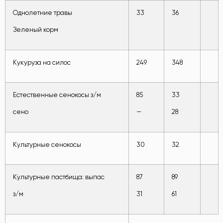
Однолетние травы
33
36
Зеленый корм
Кукуруза на силос
249
348
Естественные сенокосы з/м
85
33
сено
—
28
Культурные сенокосы
30
32
Культурные пастбища: выпас
87
89
з/м
31
61