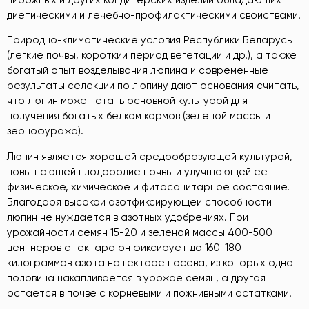
диетическими и лечебно-профилактическими свойствами.
Природно-климатические условия Республики Беларусь
(легкие почвы, короткий период вегетации и др.), а также
богатый опыт возделывания люпина и современные
результаты селекции по люпину дают основания считать,
что люпин может стать основной культурой для
получения богатых белком кормов (зеленой массы и
зернофуража).
Люпин является хорошей средообразующей культурой,
повышающей плодородие почвы и улучшающей ее
физическое, химическое и фитосанитарное состояние.
Благодаря высокой азотфиксирующей способности
люпин не нуждается в азотных удобрениях. При
урожайности семян 15-20 и зеленой массы 400-500
центнеров с гектара он фиксирует до 160-180
килограммов азота на гектаре посева, из которых одна
половина накапливается в урожае семян, а другая
остается в почве с корневыми и пожнивными остатками.