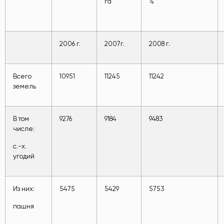
га
%
2006 г.
2007г.
2008 г.
Всего
10951
11245
11242
земель
В том
9276
9184
9483
числе:
с.-х.
угодий
Из них:
5475
5429
5753
пашня