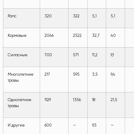
Рапс
320
322
5,1
5,1
Кормовые
2046
2522
32,7
40
Силосные
700
571
11,2
9,1
Многолетние
217
595
3,5
9,4
травы
Однолетние
1129
1356
18
21,5
травы
И другие
600
—
9,5
—