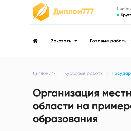
Приём з
Круг
Заказать
Готовые работы
Диплом777
|
Курсовые работы
|
Государ
Организация местн
области на приме
образования