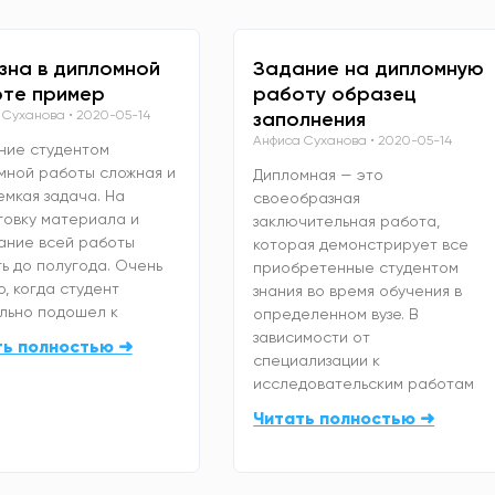
зна в дипломной
Задание на дипломную
те пример
работу образец
 Суханова
2020-05-14
заполнения
Анфиса Суханова
2020-05-14
ние студентом
мной работы сложная и
Дипломная — это
емкая задача. На
своеобразная
товку материала и
заключительная работа,
ание всей работы
которая демонстрирует все
ь до полугода. Очень
приобретенные студентом
, когда студент
знания во время обучения в
льно подошел к
определенном вузе. В
зависимости от
ть полностью ➜
специализации к
исследовательским работам
Читать полностью ➜