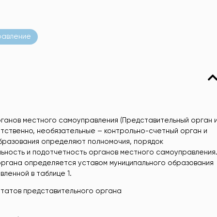
равление
ганов местного самоуправления (Представительный орган 
етственно, необязательные – контрольно-счетный орган и
образования определяют полномочия, порядок
ьность и подотчетность органов местного самоуправления
органа определяется уставом муниципального образования
ленной в таблице 1.
утатов представительного органа