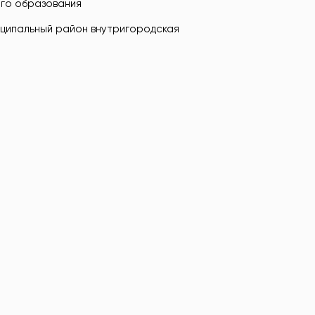
ого образования
иципальный район внутригородская