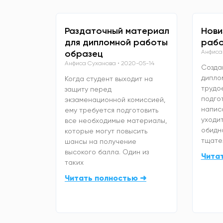
Раздаточный материал
Нови
для дипломной работы
рабо
образец
Анфиса
Анфиса Суханова
2020-05-14
Созда
дипло
Когда студент выходит на
трудо
защиту перед
подго
экзаменационной комиссией,
напис
ему требуется подготовить
уходит
все необходимые материалы,
обидно
которые могут повысить
тщате
шансы на получение
высокого балла. Один из
Чита
таких
Читать полностью ➜