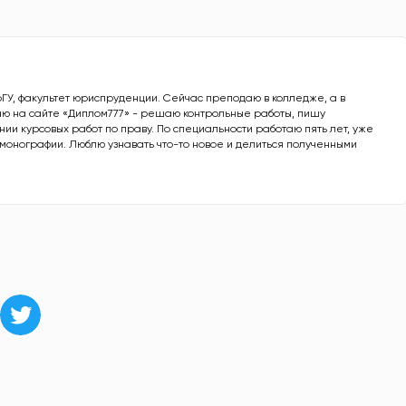
рГУ, факультет юриспруденции. Сейчас преподаю в колледже, а в
ю на сайте «Диплом777» - решаю контрольные работы, пишу
ии курсовых работ по праву. По специальности работаю пять лет, уже
е монографии. Люблю узнавать что-то новое и делиться полученными