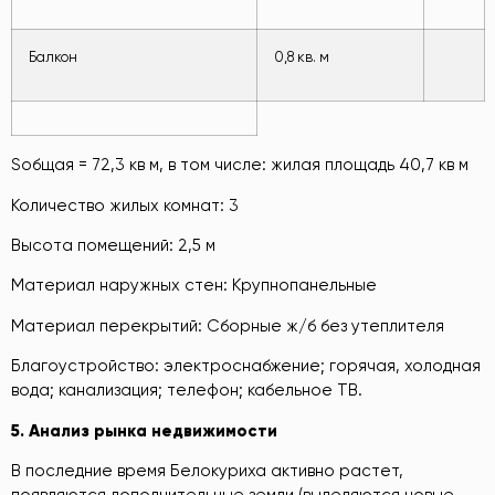
Балкон
0,8 кв. м
Sобщая = 72,3 кв м, в том числе: жилая площадь 40,7 кв м
Количество жилых комнат: 3
Высота помещений: 2,5 м
Материал наружных стен: Крупнопанельные
Материал перекрытий: Сборные ж/б без утеплителя
Благоустройство: электроснабжение; горячая, холодная
вода; канализация; телефон; кабельное ТВ.
5
. Ан
ализ рын
ка недвижимости
В последние время Белокуриха активно растет,
появляются дополнительные земли (выделяются новые