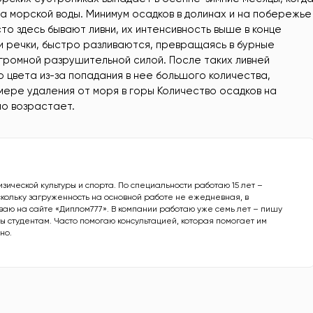
 морской воды. Минимум осадков в долинах и на побережье
сто здесь бывают ливни, их интенсивность выше в конце
 и речки, быстро разливаются, превращаясь в бурные
громной разрушительной силой. После таких ливней
 цвета из-за попадания в нее большого количества,
мере удаления от моря в горы Количество осадков на
о возрастает.
изической культуры и спорта. По специальности работаю 15 лет –
кольку загруженность на основной работе не ежедневная, в
аю на сайте «Диплом777». В компании работаю уже семь лет – пишу
ы студентам. Часто помогаю консультацией, которая помогает им
но.