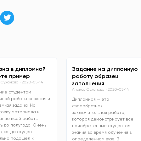
зна в дипломной
Задание на дипломную
те пример
работу образец
 Суханова
2020-05-14
заполнения
Анфиса Суханова
2020-05-14
ние студентом
мной работы сложная и
Дипломная — это
емкая задача. На
своеобразная
товку материала и
заключительная работа,
ание всей работы
которая демонстрирует все
ь до полугода. Очень
приобретенные студентом
, когда студент
знания во время обучения в
льно подошел к
определенном вузе. В