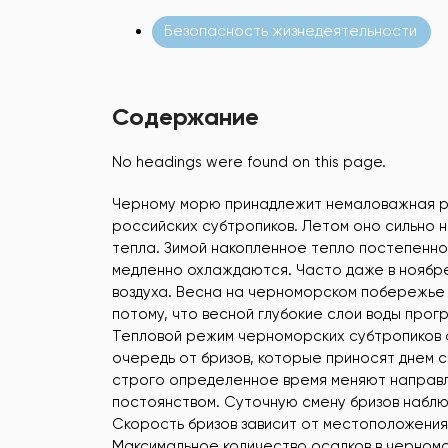
Безопасность жизнедеятельности
Содержание
No headings were found on this page.
Черному морю принадлежит немаловажная ро
российских субтропиков. Летом оно сильно 
тепла. Зимой накопленное тепло постепенно
медленно охлаждаются. Часто даже в нояб
воздуха. Весна на черноморском побережье 
потому, что весной глубокие слои воды про
Тепловой режим черноморских субтропиков 
очередь от бризов, которые приносят днем с
строго определенное время меняют направле
постоянством. Суточную смену бризов наблюдал
Скорость бризов зависит от местоположения
Максимальное количество осадков в черномо