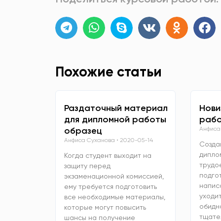
Похожие статьи
Раздаточный материал
Нови
для дипломной работы
рабо
образец
Анфиса
Анфиса Суханова
2020-05-14
Созда
дипло
Когда студент выходит на
трудо
защиту перед
подго
экзаменационной комиссией,
напис
ему требуется подготовить
уходит
все необходимые материалы,
обидно
которые могут повысить
тщате
шансы на получение