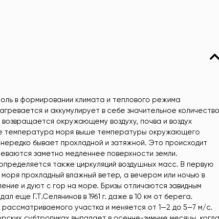
ль в формировании климата и теплового режима
нагревается и аккумулирует в себе значительное количеств
 возвращается окружающему воздуху, почва и воздух
ре температура моря выше температуры окружающего
нередко бывает прохладной и затяжной. Это происходит
греваются заметно медленнее поверхности земли.
определяется также циркуляций воздушных масс. В первую
 моря прохладный влажный ветер, а вечером или ночью в
ние и дуют с гор на море. Бризы отличаются завидным
 еще Г.Т.Селянинов в 1961 г. даже в 10 км от берега.
 рассматриваемого участка и меняется от 1—2 до 5—7 м/с.
рских субтропиках выпадает в осенне-зимние месяцы, когд