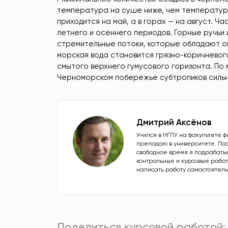
температура на суше ниже, чем температура
приходится на май, а в горах — на август. Ча
летнего и осеннего периодов. Горные ручьи
стремительные потоки, которые обладают о
морская вода становится грязно-коричневого
смытого верхнего гумусового горизонта. По 
Черноморском побережье субтропиков сильн
Дмитрий Аксёнов
Учился в НГПУ на факультете ф
преподаю в университете. Пос
свободное время я подрабатыв
контрольные и курсовые работ
написать работу самостоятель
Поделиться курсовой работой: