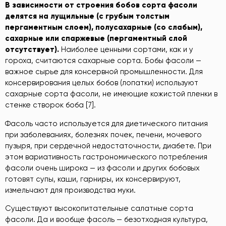
В
зависимости
от
строения
бобов
сорта
фасоли
делятся
на
лущильные
(
с
грубым
толстым
пергаментным
слоем
),
полусахарные
(
со
слабым
),
сахарные
или
спаржевые
(
пергаментный
слой
отсутствует
).
Наиболее ценными сортами, как и у
гороха, считаются сахарные сорта. Бобы фасоли —
важное сырье для консервной промышленности. Для
консервирования целых бобов (лопатки) используют
сахарные сорта фасоли, не имеющие кожистой пленки в
стенке створок боба [7].
Фасоль часто используется для диетического питания
при заболеваниях, болезнях почек, печени, мочевого
пузыря, при сердечной недостаточности, диабете. При
этом вариативность гастрономического потребления
фасоли очень широка — из фасоли и других бобовых
готовят супы, каши, гарниры, их консервируют,
измельчают для производства муки.
Существуют высокопитательные салатные сорта
фасоли. Да и вообще фасоль — безотходная культура,