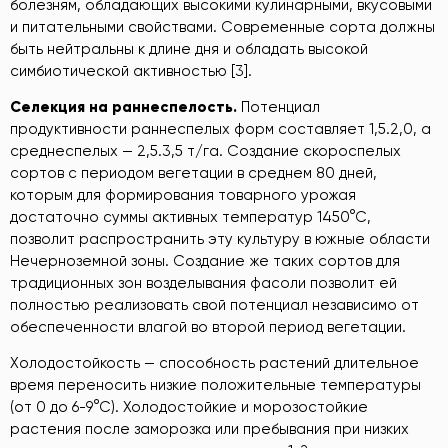
болезням, обладающих высокими кулинарными, вкусовыми
и питательными свойствами. Современные сорта должны
быть нейтральны к длине дня и обладать высокой
симбиотической активностью [3].
Селекция
на
ранне
спелость
.
Потенциал
продуктивности раннеспелых форм составляет 1,5.2,0, а
среднеспелых — 2,5.3,5 т/га. Создание скороспелых
сортов с периодом вегетации в среднем 80 дней,
которым для формирования товарного урожая
достаточно суммы активных температур 1450°С,
позволит распространить эту культуру в южные области
Нечерноземной зоны. Создание же таких сортов для
традиционных зон возделывания фасоли позволит ей
полностью реализовать свой потенциал независимо от
обеспеченности влагой во второй период вегетации.
Xолодостойкость — способность растений длительное
время переносить низкие положительные температуры
(от 0 до 6-9°С). Холодостойкие и морозостойкие
растения после заморозка или пребывания при низких