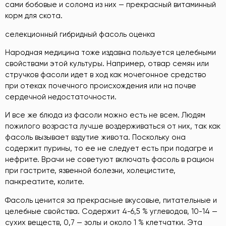
сами бобовые и солома из них — прекрасный витаминный
корм для скота.
селекционный гибридный фасоль оценка
Народная медицина тоже издавна пользуется целебными
свойствами этой культуры. Например, отвар семян или
стручков фасоли идет в ход как мочегонное средство
при отеках почечного происхождения или на почве
сердечной недостаточности.
И все же блюда из фасоли можно есть не всем. Людям
пожилого возраста лучше воздерживаться от них, так как
фасоль вызывает вздутие живота. Поскольку она
содержит пурины, то ее не следует есть при подагре и
нефрите. Врачи не советуют включать фасоль в рацион
при гастрите, язвенной болезни, холецистите,
панкреатите, колите.
Фасоль ценится за прекрасные вкусовые, питательные и
целебные свойства. Содержит 4-6,5 % углеводов, 10-14 —
сухих веществ, 0,7 — золы и около 1 % клетчатки. Эта