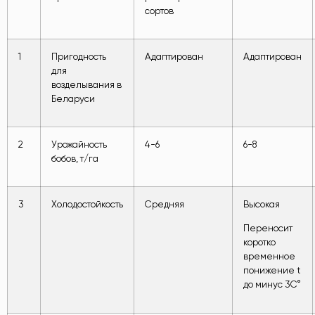
сортов
1
Пригодность
Адаптирован
Адаптирован
для
возделывания в
Беларуси
2
Урожайность
4-6
6-8
бобов, т/га
3
Холодостойкость
Средняя
Высокая
Переносит
коротко
временное
понижение t
до минус 3С°