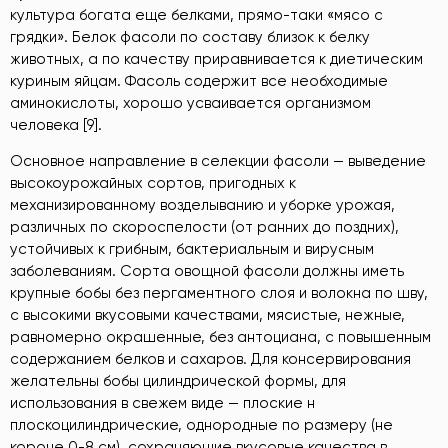
культура богата еще белками, прямо-таки «мясо с
грядки». Белок фасоли по составу близок к белку
животных, а по качеству приравнивается к диетическим
куриным яйцам. Фасоль содержит все необходимые
аминокислоты, хорошо усваивается организмом
человека [9].
Основное направление в селекции фасоли — выведение
высокоурожайных сортов, пригодных к
механизированному возделыванию и уборке урожая,
различных по скороспелости (от ранних до поздних),
устойчивых к грибным, бактериальным и вирусным
заболеваниям. Сорта овощной фасоли должны иметь
крупные бобы без пергаментного слоя и волокна по шву,
с высокими вкусовыми качествами, мясистые, нежные,
равномерно окрашенные, без антоциана, с повышенным
содержанием белков и сахаров. Для консервирования
желательны бобы цилиндрической формы, для
использования в свежем виде — плоские н
плоскоцилиндрические, однородные по paзмepy (не
короче 0-8 см), сохраняющие вкусовые качества в