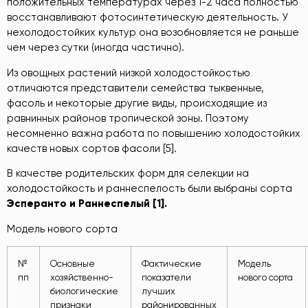
положительных температурах через 1-2 часа полностью
восстанавливают фотосинтетическую деятельность. У
нехолодостойких культур она возобновляется не раньше
чем через сутки (иногда частично).
Из овощных растений низкой холодостойкостью
отличаются представители семейства тыквенные,
фасоль и некоторые другие виды, происходящие из
равнинных районов тропической зоны. Поэтому
несомненно важна работа по повышению холодостойких
качеств новых сортов фасоли [5].
В качестве родительских форм для селекции на
холодостойкость и раннеспелость были выбраны сорта
Эсперанто
и
Раннеспелый
[
1
].
Модель нового сорта
№
Основные
Фактические
Модель
пп
хозяйственно-
показатели
нового сорта
биологические
лучших
признаки
районированных