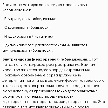
В качестве методов селекции для фасоли могут
использоваться:
· Внутривидовая гибридизация;
· Отдаленная гибридизация;
· Индуцированный мутагенез.
Однако наиболее распространенным является
внутривидовая гибридизация.
Внутривидовая
(
межсортовая
)
гибридизация
.
Этот
метод получил широкое распространение. Важным
моментом является подбор пар для скрещивания.
Поскольку современные сорта должны быть
детерминантного типа, в селекции фасоли как зернового,
так
и овощного направления в качестве родительских
форм используют преимущественно детерминантные
формы, хотя потенциал продуктивности
индетерминантных форм выше, чем детерминантных. Это
связано с тем, что индетерминантный тип роста