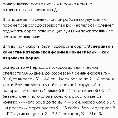
родительские сорта имели как можно меньше
отрицательных признаков [1].
Для проведения селекционной работы по улучшению
параметров холодостойкости и раннеспелости следует
подбирать сорта отвечающие лучшими показателями по
всем направлениям.
Для данной работы были подобраны сорта
Эсперанто
в
качестве
материнской
формы
и
Раннеспелый
—
как
отцовская
форма
.
Эсперанто — Период от всходов до технической
спелости 50-55 дней, до созревания семян фасоли 76 —
81. Куст высотой 31 — 44 см. Цветы белые по 2 — 4 пары в
кисти. Боб слабоизогнутый или прямой, округлый а
поперечнике, зеленый, длиной 8 — 12 см, шириной 0,9 — 1,
без пергаментного слоя и волокон, расстояние от
кончика нижнего боба до почвы 4 — 5 см. Масса боба 6,5 г.
На растении формируется 9 — 13 бобов. Бобы содержат 8
— 11 % сухих веществ, 2 — 2,6 % сахаров, 19 — 31 мг %