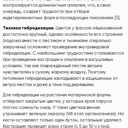
контролируется доминантным аллелем, что, в свою
очередь, создает трудности при отборе
индетерминантных форм в последующих поколениях [3].
Техника
гибридизации
.
Цветок у фасоли обыкновенной
достаточно крупный, однако особенности его строения
(лодочка вместе с пестиком и тычинками спирально
закручены) осложняют проведение внутривидовой
гибридизации. С наибольшими трудностями сталкиваются
при проведении кастрации и опыления в засушливых
условиях, так как поврежденный пестик весьма
чувствителен к сухому жаркому воздуху. Поэтому
питомники гибридизации закладывают в защищенных от
ветра местах и даже в тени под деревьями.
Для гибридизации на растении материнской формы
отбирают закрытые цветки, у которых края паруса
плотно сомкнуты снизу. У таких цветков венчик
утрачивает зеленую окраску (VIII
этап органогенеза). На
кисти оставляют только один бутон, остальные удаляют.
Кастрацию проводят рано утром (с 5 до 10 ч утра).