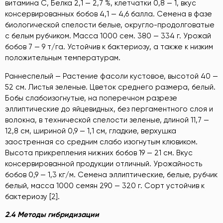
витамина С, Белка 2,1 — 2,7 %, клетчатки 0,8 — 1, вкус
консервированных бобов 4,1 — 4,6 балла. Семена в фазе
биологической спелости белые, округло-продолговатые
с белым рубчиком. Масса 1000 сем. 380 — 334 г. Урожай
бобов 7 — 9 т/га. Устойчив к бактериозу, а также к низким
положительным температурам.
Раннеспелый — Растение фасоли кустовое, высотой 40 —
52 см. Листья зеленые. Цветок среднего размера, белый.
Бобы слабоизогнутые, на поперечном разрезе
эллиптические до яйцевидных, без пергаментного слоя и
волокна, в технической спелости зеленые, длиной 11,7 —
12,8 см, шириной 0,9 — 1,1 см, гладкие, верхушка
заостренная со средним слабо изогнутым клювиком.
Высота прикрепления нижних бобов 19 — 21 см. Вкус
консервированной продукции отличный. Урожайность
бобов 0,9 — 1,3 кг/м. Семена эллиптические, белые, рубчик
белый, масса 1000 семян 290 — 320 г. Сорт устойчив к
бактериозу [2].
2.4 Методы гибридизации