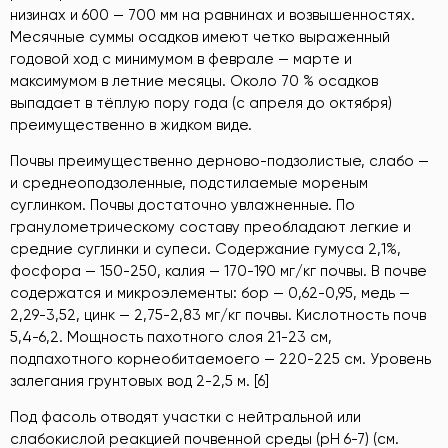
низинах и 600 — 700 мм на равнинах и возвышенностях.
Месячные суммы осадков имеют четко выраженный
годовой ход с минимумом в феврале — марте и
максимумом в летние месяцы. Около 70 % осадков
выпадает в тёплую пору года (с апреля до октября)
преимущественно в жидком виде.
Почвы преимущественно дерново-подзолистые, слабо —
и среднеоподзоленные, подстилаемые мореным
суглинком. Почвы достаточно увлажненные. По
гранулометрическому составу преобладают легкие и
средние суглинки и супеси. Содержание гумуса 2,1%,
фосфора — 150-250, калия — 170-190 мг/кг почвы. В почве
содержатся и микроэлементы: бор — 0,62-0,95, медь —
2,29-3,52, цинк — 2,75-2,83 мг/кг почвы. Кислотность почв
5,4-6,2. Мощность пахотного слоя 21-23 см,
подпахотного корнеобитаемоего — 220-225 см. Уровень
залегания грунтовых вод 2-2,5 м. [6]
Под фасоль отводят участки с нейтральной или
слабокислой реакцией почвенной среды (рН 6-7) (см.