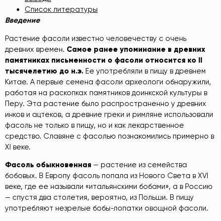
Список литературы
Введение
Растение фасоли известно человечеству с очень
древних времен.
Самое
ранее
упоминание
в
древних
памятниках
письменности
о
фасоли
относится
ко
II
тысячелетию
до
н.э.
Ее употребляли в пищу в древнем
Китае. А первые семена фасоли археологи обнаружили,
работая на раскопках памятников доинкской культуры в
Перу. Эта растение было распространенно у древних
инков и ацтеков, а древние греки и римляне использовали
фасоль не только в пищу, но и как лекарственное
средство. Славяне с фасолью познакомились примерно в
XI веке.
Фасоль
обыкновенная
— растение из семейства
бобовых. В Европу фасоль попала из Нового Света в XVI
веке, где ее называли «итальянскими бобами», а в Россию
— спустя два столетия, вероятно, из Польши. В пищу
употребляют незрелые бобы-лопатки овощной фасоли.